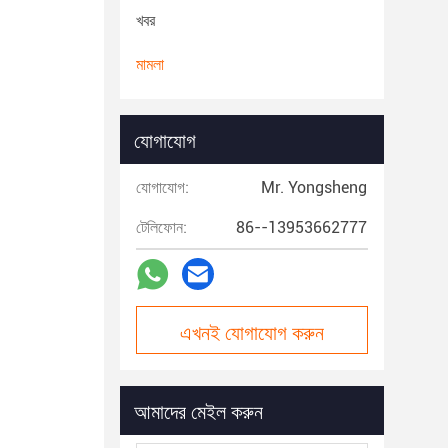
খবর
মামলা
যোগাযোগ
যোগাযোগ:
Mr. Yongsheng
টেলিফোন:
86--13953662777
এখনই যোগাযোগ করুন
আমাদের মেইল করুন