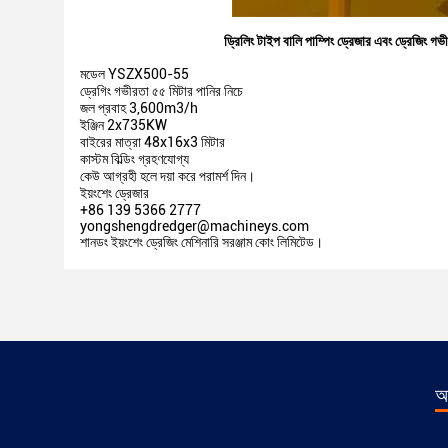
ড্রিলিং টাইপ বালি পাম্পিং ড্রেজার এবং ড্রেজিং গ
মডেল YSZX500-55
ড্রেগিং গভীরতা ৫৫ মিটার পানির নিচে
জল প্রবাহ 3,600m3/h
ইঞ্জিন 2x735KW
বাইরের মাত্রা 48x16x3 মিটার
কাস্টম বিল্ডিং গ্রহণযোগ্য
কেউ আগ্রহী হলে দয়া করে পরামর্শ দিন।
ইয়ংশেং ড্রেজার
+86 139 5366 2777
yongshengdredger@machineys.com
শানডং ইয়ংশেং ড্রেজিং মেশিনারি সরঞ্জাম কোং লিমিটেড।
আ