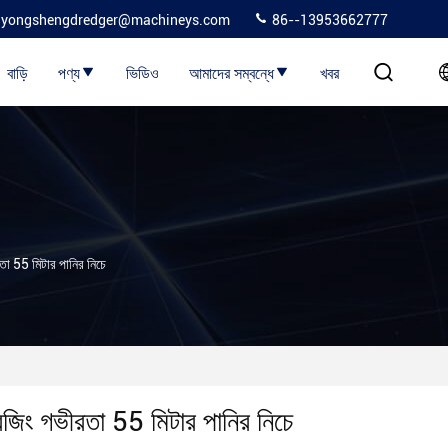
yongshengdredger@machineys.com
86--13953662777
বাড়ি
পণ্য
ভিডিও
আমাদের সম্বন্ধে
খবর
রতা 55 মিটার পানির নিচে
রেজিং গভীরতা 55 মিটার পানির নিচে