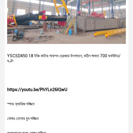
YSCSD450 18 ইঞ্চি কাটার সাকশন ড্রেজার উৎপাদনে, কঠিন ক্ষমতা 700 ঘনমিটার/
ঘণ্টা
https://youtu.be/PhYLn26lQwU
স্পাড ক্যারিজ সজ্জিত
নোঙ্গর তোলার বুম সজ্জিত