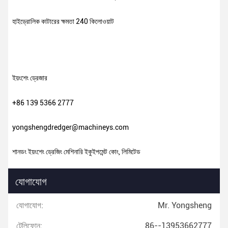
হাইড্রোলিক কাটারের ক্ষমতা 240 কিলোওয়াট
ইয়ংশেং ড্রেজার
+86 139 5366 2777
yongshengdredger@machineys.com
শানডং ইয়ংশেং ড্রেজিং মেশিনারি ইকুইপমেন্ট কোং, লিমিটেড
যোগাযোগ
যোগাযোগ:
Mr. Yongsheng
টেলিফোন:
86--13953662777