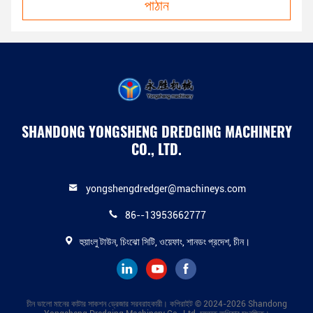
পাঠান
SHANDONG YONGSHENG DREDGING MACHINERY
CO., LTD.
yongshengdredger@machineys.com
86--13953662777
হুয়াংলু টাউন, চিংঝো সিটি, ওয়েফাং, শানডং প্রদেশ, চীন।
চীন ভালো মানের কাটার সাকশন ড্রেজার সরবরাহকারী। কপিরাইট © 2024-2026 Shandong