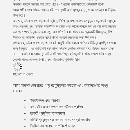
অপসারণ করতে ব্যবহার করা যেতে পারে।এই ধরনের পরিস্থিতিতে, ড্রেজারটি বিশেষ
সরঞ্জামগুলির সাথে সজ্জিত যেমন একটি স্পড ক্যারি এবং অ্যাঙ্কর বুম, যা এর দক্ষতা এবং নির্ভুলতা
বৃদ্ধি করে।
অবশেষে, কাটার সাকশন ড্রেজারটি ভূমি পুনর্নির্মাণ প্রকল্পের জন্যও উপযুক্ত। ড্রেজারটি সমুদ্রের
তল থেকে বালু এবং অন্যান্য অবশিষ্টাংশ অপসারণ এবং তাদের জমিতে জমা দেওয়ার জন্য ব্যবহার
করা যেতে পারে,উন্নয়নের জন্য নতুন এলাকা তৈরি করা. কাটার হেড ড্রেজারটি বিমানবন্দর, শিল্প
উদ্যান এবং আবাসিক এলাকার মতো নির্মাণ প্রকল্পে ব্যবহারের জন্য উপযুক্ত।
উপসংহারে, কাটার সাকশন ড্রেজার একটি বহুমুখী বালি ড্রেজার মেশিন যা বিভিন্ন অ্যাপ্লিকেশনের
জন্য উপযুক্ত। এর শক্তিশালী বালি পাম্প, সর্বাধিক ড্রেজিং গভীরতা,এবং ঐচ্ছিক সরঞ্জাম যেমন
spud ক্যারি এবং নোঙ্গর বুম এটি একটি আদর্শ পছন্দ হাইড্রোলিক কাটার শোষণ খনির মধ্যে
ড্রেজার প্রকল্পের জন্য, নির্মাণ, এবং পরিবেশগত পুনর্নির্মাণ শিল্প।
সহায়তা ও সেবা:
কাটার সাকশন ড্রেগারের পণ্য প্রযুক্তিগত সহায়তা এবং পরিষেবাগুলির মধ্যে
রয়েছেঃ
ইনস্টলেশন এবং কমিশন
অপারেটর এবং রক্ষণাবেক্ষণ কর্মীদের প্রশিক্ষণ
দূরবর্তী প্রযুক্তিগত সহায়তা
সাইটে প্রযুক্তিগত সহায়তা এবং সমস্যা সমাধান
নিয়মিত রক্ষণাবেক্ষণ ও পরিদর্শন সেবা