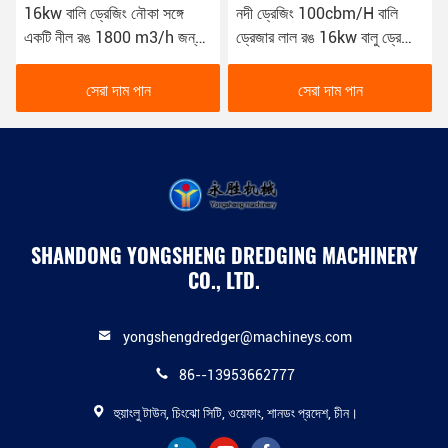
16kw বালি ড্রেজিং নৌকা সঙ্গে
নদী ড্রেজিং 100cbm/H বালি
একটি নীল রঙ 1800 m3/h জন্য
ড্রেজার লাল রঙ 16kw বালু ড্রেজিং
নদী ড্রেজিং YSCSD350
নৌকা
সেরা দাম পান
সেরা দাম পান
SHANDONG YONGSHENG DREDGING MACHINERY
CO., LTD.
yongshengdredger@machineys.com
86--13953662777
হুয়াংলু টাউন, চিংঝো সিটি, ওয়েফাং, শানডং প্রদেশ, চীন।