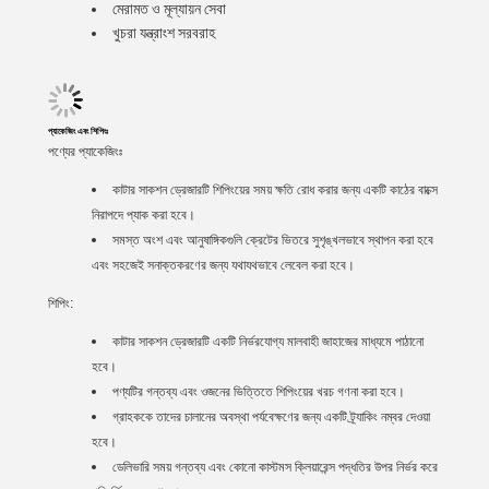
মেরামত ও মূল্যায়ন সেবা
খুচরা যন্ত্রাংশ সরবরাহ
প্যাকেজিং এবং শিপিংঃ
পণ্যের প্যাকেজিংঃ
কাটার সাকশন ড্রেজারটি শিপিংয়ের সময় ক্ষতি রোধ করার জন্য একটি কাঠের বাক্সে
নিরাপদে প্যাক করা হবে।
সমস্ত অংশ এবং আনুষাঙ্গিকগুলি ক্রেটের ভিতরে সুশৃঙ্খলভাবে স্থাপন করা হবে
এবং সহজেই সনাক্তকরণের জন্য যথাযথভাবে লেবেল করা হবে।
শিপিং:
কাটার সাকশন ড্রেজারটি একটি নির্ভরযোগ্য মালবাহী জাহাজের মাধ্যমে পাঠানো
হবে।
পণ্যটির গন্তব্য এবং ওজনের ভিত্তিতে শিপিংয়ের খরচ গণনা করা হবে।
গ্রাহককে তাদের চালানের অবস্থা পর্যবেক্ষণের জন্য একটি ট্র্যাকিং নম্বর দেওয়া
হবে।
ডেলিভারি সময় গন্তব্য এবং কোনো কাস্টমস ক্লিয়ারেন্স পদ্ধতির উপর নির্ভর করে