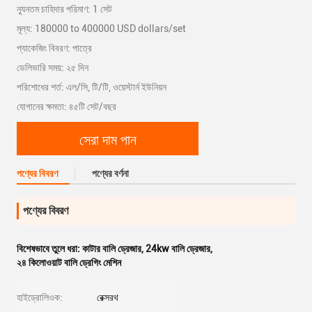
ন্যূনতম চাহিদার পরিমাণ: 1 সেট
মূল্য: 180000 to 400000 USD dollars/set
প্যাকেজিং বিবরণ: পাত্রে
ডেলিভারি সময়: ২৫ দিন
পরিশোধের শর্ত: এল/সি, টি/টি, ওয়েস্টার্ন ইউনিয়ন
যোগানের ক্ষমতা: ৪৫টি সেট/বছর
সেরা দাম পান
পণ্যের বিবরণ
পণ্যের বর্ণনা
পণ্যের বিবরণ
বিশেষভাবে তুলে ধরা:
কাটার বালি ড্রেজার
,
24kw বালি ড্রেজার
,
২৪ কিলোওয়াট বালি ড্রেগিং মেশিন
হাইড্রোলিওক:
রেক্সরথ