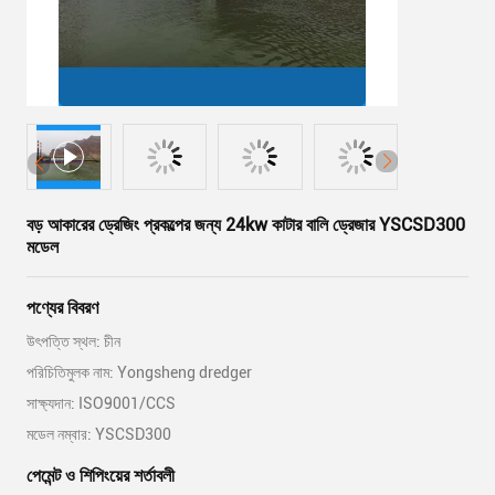
বড় আকারের ড্রেজিং প্রকল্পের জন্য 24kw কাটার বালি ড্রেজার YSCSD300
মডেল
পণ্যের বিবরণ
উৎপত্তি স্থল: চীন
পরিচিতিমুলক নাম: Yongsheng dredger
সাক্ষ্যদান: ISO9001/CCS
মডেল নম্বার: YSCSD300
পেমেন্ট ও শিপিংয়ের শর্তাবলী