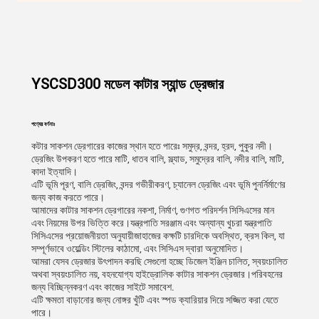
YSCSD300 মডেল কাটার স্যান্ড ড্রেজার
পণ্যের বর্ণনাঃ
কটার সাকশন ড্রেগারের কাজের স্থান হতে পারেঃ সমুদ্র, বন্দর, হ্রদ, পুকুর নদী।
ড্রেজিং উপকরণ হতে পারে মাটি, ধাতব বালি, স্ল্যাড, সমুদ্রের বালি, নদীর বালি, মাটি,
কাদা ইত্যাদি।
এটি ভূমি পূরণ, বালি ড্রেজিং, বন্দর গভীরীকরণ, চ্যানেল ড্রেজিং এবং ভূমি পুনর্নির্মাণের
জন্য কাজ করতে পারে।
আমাদের কাটার সাকশন ড্রেগারের নকশা, নির্মাণ, গুণগত পরিদর্শন সিসিএসের মান
এবং নিয়মের উপর ভিত্তি করে।যন্ত্রপাতি সরঞ্জাম এবং অন্যান্য খুচরা যন্ত্রপাতি
সিসিএসের প্রয়োজনীয়তা অনুযায়ীজাহাজের কক্ষটি চারদিকে অবস্থিত, ক্রস কিল, যা
সম্পূর্ণভাবে ওয়েল্ডিং স্টিলের কাঠামো, এবং সিসিএস দ্বারা অনুমোদিত।
আমরা যেসব ড্রেজার উৎপাদন করছি সেগুলো হচ্ছে ডিজেল ইঞ্জিন চালিত, স্বয়ংচালিত
অথবা স্বয়ংচালিত নয়, বহনযোগ্য হাইড্রোলিক কাটার সাকশন ড্রেজার।পরিবহনের
জন্য বিচ্ছিন্নকরণ এবং কাজের সাইটে সমাবেশ.
এটি ক্ষমতা বাড়ানোর জন্য নোঙ্গর খুঁটি এবং স্পড ক্যারিয়ার দিয়ে সজ্জিত করা যেতে
পারে।