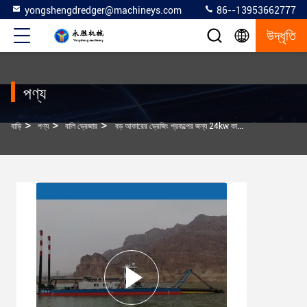
yongshengdredger@machineys.com
86--13953662777
উদ্ধৃতি
পণ্য
>
>
>
বাড়ি
পণ্য
বালি ড্রেজার
বড় আকারের ড্রেজিং প্রকল্পের জন্য 24kw কাটার বালি ড্রেজার YSCSD300 মডেল