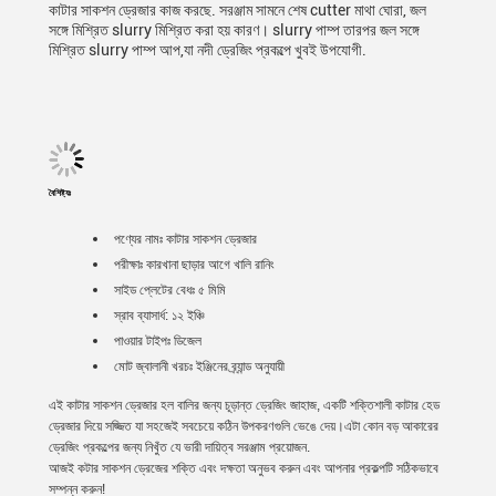
কাটার সাকশন ড্রেজার কাজ করছে. সরঞ্জাম সামনে শেষ cutter মাথা ঘোরা, জল
সঙ্গে মিশ্রিত slurry মিশ্রিত করা হয় কারণ। slurry পাম্প তারপর জল সঙ্গে
মিশ্রিত slurry পাম্প আপ,যা নদী ড্রেজিং প্রকল্পে খুবই উপযোগী.
বৈশিষ্ট্যঃ
পণ্যের নামঃ কাটার সাকশন ড্রেজার
পরীক্ষাঃ কারখানা ছাড়ার আগে খালি রানিং
সাইড প্লেটের বেধঃ ৫ মিমি
স্রাব ব্যাসার্ধ: ১২ ইঞ্চি
পাওয়ার টাইপঃ ডিজেল
মোট জ্বালানী খরচঃ ইঞ্জিনের ব্র্যান্ড অনুযায়ী
এই কাটার সাকশন ড্রেজার হল বালির জন্য চূড়ান্ত ড্রেজিং জাহাজ, একটি শক্তিশালী কাটার হেড
ড্রেজার দিয়ে সজ্জিত যা সহজেই সবচেয়ে কঠিন উপকরণগুলি ভেঙে দেয়।এটা কোন বড় আকারের
ড্রেজিং প্রকল্পের জন্য নিখুঁত যে ভারী দায়িত্ব সরঞ্জাম প্রয়োজন.
আজই কটার সাকশন ড্রেজের শক্তি এবং দক্ষতা অনুভব করুন এবং আপনার প্রকল্পটি সঠিকভাবে
সম্পন্ন করুন!