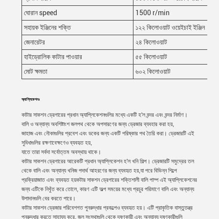
ঘোরান speed
1500 r/min
সহায়ক ইঞ্জিনের শক্তি
১২২ কিলোওয়াট ওয়েইচাই ইঞ্জিন
জেনারেটর
২৪ কিলোওয়াট
হাইড্রোলিক কাটার পাওয়ার
৫৫ কিলোওয়াট
মোট ক্ষমতা
৬০২ কিলোওয়াট
অ্যাপ্লিকেশনঃ
কাটার সাকশন ড্রেগারের প্রধান অ্যাপ্লিকেশনগুলির মধ্যে একটি হ'ল বন্দর এবং বন্দর নির্মাণ।
বালি ও অন্যান্য অবশিষ্টাংশ জলপথ থেকে অপসারণের জন্য ড্রেজার ব্যবহার করা হয়,
জাহাজ এবং নৌকাগুলির প্রবেশ এবং ডকের জন্য একটি পরিষ্কার পথ তৈরি করা। ড্রেজারটি এই
সুবিধাগুলির রক্ষণাবেক্ষণেও ব্যবহৃত হয়,
যাতে তারা সর্বদা সর্বোত্তম অবস্থায় থাকে।
কাটার সাকশন ড্রেগারের আরেকটি প্রধান অ্যাপ্লিকেশন হ'ল খনি শিল্প। ড্রেজারটি সমুদ্রের তল
থেকে বালি এবং অন্যান্য খনিজ পদার্থ আহরণের জন্য ব্যবহৃত হয়,যা পরে বিভিন্ন শিল্পে
প্রক্রিয়াজাত এবং ব্যবহৃত হয়কটার সাকশন ড্রেগারের শক্তিশালী বালি পাম্প এই অ্যাপ্লিকেশনের
জন্য এটিকে নিখুঁত করে তোলে, কারণ এটি অল্প সময়ের মধ্যে প্রচুর পরিমাণে বালি এবং অন্যান্য
উপাদানগুলি বের করতে পারে।
কাটার সাকশন ড্রেজার পরিবেশগত পুনরুদ্ধার প্রকল্পেও ব্যবহৃত হয়। এটি প্রাকৃতিক বাস্তুতন্ত্র
পুনরুদ্ধার করতে সাহায্য করে, জল সংস্থাগুলি থেকে দূষণকারী এবং অন্যান্য দূষণকারীগুলি