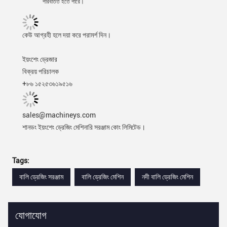
পরিবর্তিত হতে পারে।
কেউ আগ্রহী হলে দয়া করে পরামর্শ দিন।
ইয়ংশেং ড্রেজার
বিক্রয় পরিচালক
+৮৬ ১৫২৫৩৬১৯৫১৬
sales@machineys.com
শানডং ইয়ংশেং ড্রেজিং মেশিনারি সরঞ্জাম কোং লিমিটেড।
Tags:
বালি ড্রেজিং সরঞ্জাম
বালি ড্রেজিং মেশিন
নদী বালি ড্রেজিং মেশিন
যোগাযোগ