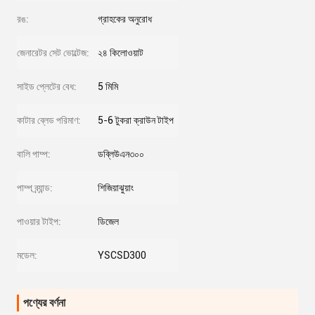
রঙ:
গ্রাহকের অনুরোধ
জেনারেটর সেট ভোল্টেজ:
২৪ কিলোওয়াট
সাইড প্লেটের বেধ:
5 মিমি
কাটার ব্লেড পরিমাণ:
5-6 টুকরা ক্রাউন টাইপ
বালি পাম্প:
ডব্লিউএন৩০০
পাম্প ব্র্যান্ড:
শিজিয়াঝুয়াং
পাওয়ার টাইপ:
ডিজেল
মডেল:
YSCSD300
পণ্যের বর্ণনা