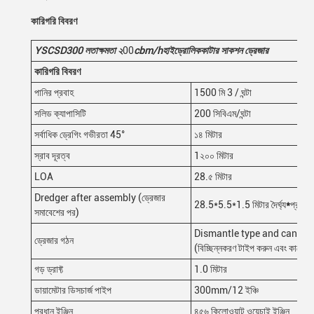
কারিগরি বিবরণ
YSCSD30
0
লতা
ক্ষমতা ২
00
cbm/h
হাইড্রোলিক
কাটার সাকশন ড্রেজার
কারিগরি বিবরণ
পানির প্রবাহ
1500 মি 3 / ঘন্টা
সলিড ক্যাপাসিটি
200 সিবিএম/ঘন্টা
সর্বাধিক ড্রেগিং গভীরতা 45°
১৪ মিটার
স্রাব দূরত্ব
1২০০ মিটার
LOA
28.৫ মিটার
Dredger after assembly (ড্রেজার
28.5*5.5*1.5 মিটার দৈর্ঘ্য
*
প্রস্থ
সমাবেশের পর)
Dismantle type and can be 
ড্রেজার গঠন
(বিচ্ছিন্নকরণ টাইপ করুন এবং কাজের
গড় ড্রাফ্ট
1.0 মিটার
ডায়ামেটার ডিসচার্জ পাইপ
300mm/12 ইঞ্চি
প্রধান ইঞ্জিন
৪৫৬ কিলোওয়াট ওয়েচাই ইঞ্জিন