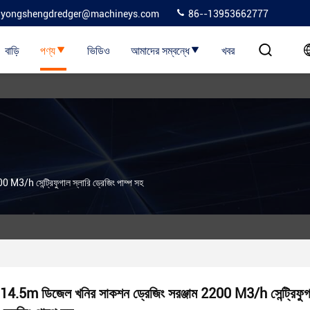
yongshengdredger@machineys.com
86--13953662777
বাড়ি
পণ্য
ভিডিও
আমাদের সম্বন্ধে
খবর
M3/h সেন্ট্রিফুগাল স্লারি ড্রেজিং পাম্প সহ
14.5m ডিজেল খনির সাকশন ড্রেজিং সরঞ্জাম 2200 M3/h সেন্ট্রিফুগা