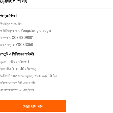
ড্রেজিং পাম্প সহ
পণ্যের বিবরণ
উৎপত্তি স্থল: চীন
পরিচিতিমুলক নাম: Yongsheng dredger
সাক্ষ্যদান: CCS/ISO9001
মডেল নম্বার: YSCSD350
পেমেন্ট ও শিপিংয়ের শর্তাবলী
ন্যূনতম চাহিদার পরিমাণ: 1
প্যাকেজিং বিবরণ: 40 ইঞ্চি পাত্রে
ডেলিভারি সময়: স্টকে নতুন ড্রেজারের জন্য 10 দিন
পরিশোধের শর্ত: টিটি এবং এলসি
যোগানের ক্ষমতা: ৩০ সেট/বছর
সেরা দাম পান