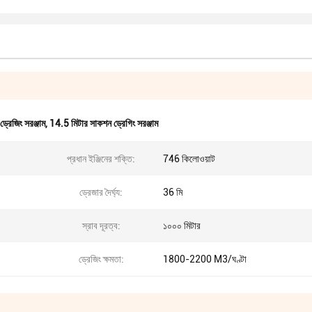
্রেজিং সরঞ্জাম
,
14.5 মিটার সাকশন ড্রেগিং সরঞ্জাম
প্রধান ইঞ্জিনের শক্তি:
746 কিলোওয়াট
ড্রেজার দৈর্ঘ্য:
36 মি
স্রাব দূরত্ব:
১০০০ মিটার
ড্রেজিং ক্ষমতা:
1800-2200 M3/ঘণ্টা