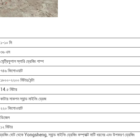
১-১০ মি
৩৬ এম
সেন্ট্রিফুগাল স্লারি ড্রেজিং পাম্প
৭৪৬ কিলোওয়াট
১৮০০-২২০০ মিটার/ঘন্টা
14.৫ মিটার
কাটার সাকশন স্যান্ড মাইনিং ড্রেজ
২২০ কিলোওয়াট
ডিজেল
১২ মিটার
ধার ড্রেজিং বোট থেকে Yongsheng, স্যান্ড মাইনিং ড্রেজিং কম্প্যাক্ট মাটি ধরনের এবং উপকরণ ড্রেজিং