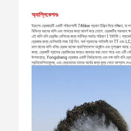
অ্যাপ্লিকেশনঃ
ইয়ংশেং ড্রেজারটি একটি শক্তিশালী 746kw প্রধান ইঞ্জিন দিয়ে সজ্জিত, যা দক
বিভিন্ন ধরনের বালি এবং পাথরের জন্য আদর্শ করে তোলে. ড্রেজটির সরবরাহ ক
এই বালি খনি ড্রেজিং মেশিনের জন্য সর্বনিম্ন অর্ডার পরিমাণ 1 ইউনিট। প্যাকেজ
ড্রেজার জন্য ডেলিভারি সময় 10 দিন. অর্থ প্রদানের শর্তাবলী হল TT এবং LC, য
ভাল মানের বালি খনির ড্রেজ অনেক অ্যাপ্লিকেশন অনুষ্ঠান এবং দৃশ্যকল্প আছে। এট
জন্য. ড্রেজটি গ্রাভের ড্রেজিংয়ের জন্যও ব্যবহার করা যেতে পারে এবং এটি ন
উপসংহারে, Yongsheng ড্রেজার একটি নির্ভরযোগ্য এবং দক্ষ বালি খনি ড্রেজি
প্রতিযোগিতামূলক, এবং ক্রেতাদের তাদের অর্থের জন্য মূল্য পেতে আশ্বাস দেও