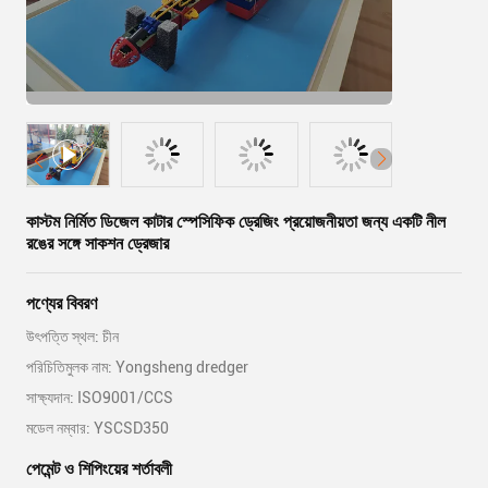
কাস্টম নির্মিত ডিজেল কাটার স্পেসিফিক ড্রেজিং প্রয়োজনীয়তা জন্য একটি নীল
রঙের সঙ্গে সাকশন ড্রেজার
পণ্যের বিবরণ
উৎপত্তি স্থল: চীন
পরিচিতিমুলক নাম: Yongsheng dredger
সাক্ষ্যদান: ISO9001/CCS
মডেল নম্বার: YSCSD350
পেমেন্ট ও শিপিংয়ের শর্তাবলী