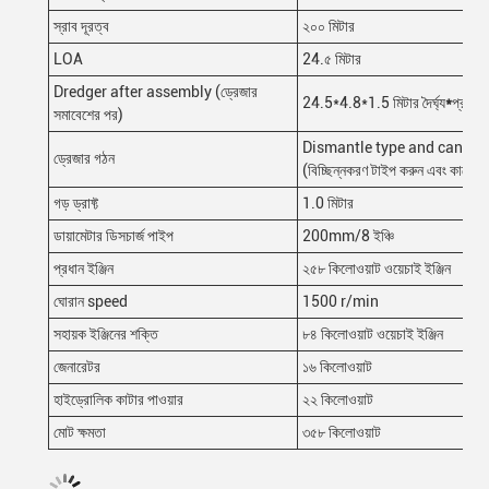
স্রাব দূরত্ব
২০০ মিটার
LOA
24.৫ মিটার
Dredger after assembly (ড্রেজার
24.5*4.8*1.5 মিটার দৈর্ঘ্য
*
প্রস্থ
সমাবেশের পর)
Dismantle type and can be 
ড্রেজার গঠন
(বিচ্ছিন্নকরণ টাইপ করুন এবং কাজের
গড় ড্রাফ্ট
1.0 মিটার
ডায়ামেটার ডিসচার্জ পাইপ
200mm/8 ইঞ্চি
প্রধান ইঞ্জিন
২৫৮ কিলোওয়াট ওয়েচাই ইঞ্জিন
ঘোরান speed
1500 r/min
সহায়ক ইঞ্জিনের শক্তি
৮৪ কিলোওয়াট ওয়েচাই ইঞ্জিন
জেনারেটর
১৬ কিলোওয়াট
হাইড্রোলিক কাটার পাওয়ার
২২ কিলোওয়াট
মোট ক্ষমতা
৩৫৮ কিলোওয়াট