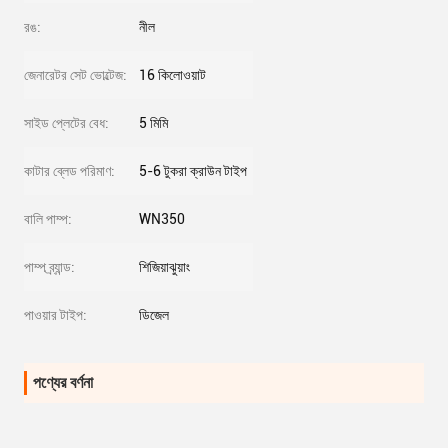
রঙ:
নীল
জেনারেটর সেট ভোল্টেজ:
16 কিলোওয়াট
সাইড প্লেটের বেধ:
5 মিমি
কাটার ব্লেড পরিমাণ:
5-6 টুকরা ক্রাউন টাইপ
বালি পাম্প:
WN350
পাম্প ব্র্যান্ড:
শিজিয়াঝুয়াং
পাওয়ার টাইপ:
ডিজেল
পণ্যের বর্ণনা