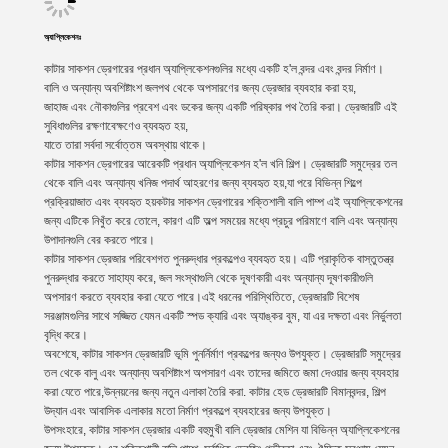
অ্যাপ্লিকেশনঃ
কাটার সাকশন ড্রেগারের প্রধান অ্যাপ্লিকেশনগুলির মধ্যে একটি হ'ল বন্দর এবং বন্দর নির্মাণ।
বালি ও অন্যান্য অবশিষ্টাংশ জলপথ থেকে অপসারণের জন্য ড্রেজার ব্যবহার করা হয়,
জাহাজ এবং নৌকাগুলির প্রবেশ এবং ডকের জন্য একটি পরিষ্কার পথ তৈরি করা। ড্রেজারটি এই
সুবিধাগুলির রক্ষণাবেক্ষণেও ব্যবহৃত হয়,
যাতে তারা সর্বদা সর্বোত্তম অবস্থায় থাকে।
কাটার সাকশন ড্রেগারের আরেকটি প্রধান অ্যাপ্লিকেশন হ'ল খনি শিল্প। ড্রেজারটি সমুদ্রের তল
থেকে বালি এবং অন্যান্য খনিজ পদার্থ আহরণের জন্য ব্যবহৃত হয়,যা পরে বিভিন্ন শিল্পে
প্রক্রিয়াজাত এবং ব্যবহৃত হয়কটার সাকশন ড্রেগারের শক্তিশালী বালি পাম্প এই অ্যাপ্লিকেশনের
জন্য এটিকে নিখুঁত করে তোলে, কারণ এটি অল্প সময়ের মধ্যে প্রচুর পরিমাণে বালি এবং অন্যান্য
উপাদানগুলি বের করতে পারে।
কাটার সাকশন ড্রেজার পরিবেশগত পুনরুদ্ধার প্রকল্পেও ব্যবহৃত হয়। এটি প্রাকৃতিক বাস্তুতন্ত্র
পুনরুদ্ধার করতে সাহায্য করে, জল সংস্থাগুলি থেকে দূষণকারী এবং অন্যান্য দূষণকারীগুলি
অপসারণ করতে ব্যবহার করা যেতে পারে।এই ধরনের পরিস্থিতিতে, ড্রেজারটি বিশেষ
সরঞ্জামগুলির সাথে সজ্জিত যেমন একটি স্পড ক্যারি এবং অ্যাঙ্কর বুম, যা এর দক্ষতা এবং নির্ভুলতা
বৃদ্ধি করে।
অবশেষে, কাটার সাকশন ড্রেজারটি ভূমি পুনর্নির্মাণ প্রকল্পের জন্যও উপযুক্ত। ড্রেজারটি সমুদ্রের
তল থেকে বালু এবং অন্যান্য অবশিষ্টাংশ অপসারণ এবং তাদের জমিতে জমা দেওয়ার জন্য ব্যবহার
করা যেতে পারে,উন্নয়নের জন্য নতুন এলাকা তৈরি করা. কাটার হেড ড্রেজারটি বিমানবন্দর, শিল্প
উদ্যান এবং আবাসিক এলাকার মতো নির্মাণ প্রকল্পে ব্যবহারের জন্য উপযুক্ত।
উপসংহারে, কাটার সাকশন ড্রেজার একটি বহুমুখী বালি ড্রেজার মেশিন যা বিভিন্ন অ্যাপ্লিকেশনের