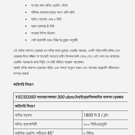
পণ্যের নামঃ
বালির ড্রেগিং নৌকা
পরীক্ষাঃ কারখানা ছাড়ার আগে খালি রানিং
সাইড প্লেটের বেধঃ ৫ মিমি
স্রাব ব্যাসার্ধঃ 8 ইঞ্চি
পাওয়ার টাইপঃ ডিজেল
মোট জ্বালানী খরচঃ ইঞ্জিনের ব্র্যান্ড অনুযায়ী
এই কাটার সাকশন ড্রেজার হল বালির জন্য চূড়ান্ত ড্রেজিং জাহাজ, একটি শক্তিশালী কাটার হেড
ড্রেজার দিয়ে সজ্জিত যা সহজেই সবচেয়ে কঠিন উপকরণগুলি ভেঙে দেয়।এটা কোন বড় আকারের
ড্রেজিং প্রকল্পের জন্য নিখুঁত যে ভারী দায়িত্ব সরঞ্জাম প্রয়োজন.
আজই কটার সাকশন ড্রেজের শক্তি এবং দক্ষতা অনুভব করুন এবং আপনার প্রকল্পটি সঠিকভাবে
সম্পন্ন করুন!
কারিগরি বিবরণ
YSCSD35
0
লতা
ধারণক্ষমতা 300
cbm/h
হাইড্রোলিক
কাটার সাকশন ড্রেজার
কারিগরি বিবরণ
পানির প্রবাহ
1800 মি 3 / ঘন্টা
সলিড ক্যাপাসিটি
৩০০ সিবিএম/ঘন্টা
সর্বাধিক ড্রেগিং গভীরতা 45°
৮ মিটার