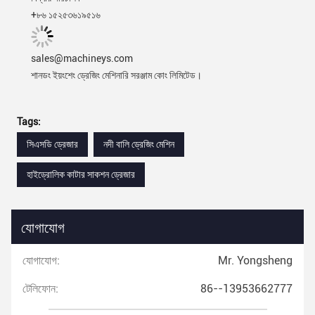
+৮৬ ১৫২৫৩৬১৯৫১৬
sales@machineys.com
শানডং ইয়ংশেং ড্রেজিং মেশিনারি সরঞ্জাম কোং লিমিটেড।
Tags:
সিএসডি ড্রেজার
নদী বালি ড্রেজিং মেশিন
হাইড্রোলিক কাটার সাকশন ড্রেজার
যোগাযোগ
যোগাযোগ:
Mr. Yongsheng
টেলিফোন:
86--13953662777