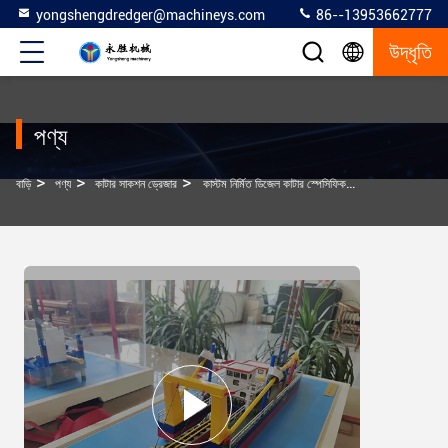
yongshengdredger@machineys.com
86--13953662777
উদ্ধৃতি
পণ্য
>
>
>
বাড়ি
পণ্য
কাটার সাকশন ড্রেজার
কাস্টম নির্মিত ডিজেল কাটার স্পেসিফিক ড্রেজিং প্রয়োজনীয়তা জন্য একটি নীল রঙের সঙ্গে সাকশন ড্রেজার