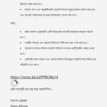
নিরাপদে প্যাক করা হবে।
সমস্ত অংশ এবং আনুষাঙ্গিকগুলি ক্রেটের ভিতরে সুশৃঙ্খলভাবে স্থাপন করা হবে
এবং সহজেই সনাক্তকরণের জন্য যথাযথভাবে লেবেল করা হবে।
শিপিং:
কাটার সাকশন ড্রেজারটি একটি নির্ভরযোগ্য মালবাহী জাহাজের মাধ্যমে পাঠানো
হবে।
পণ্যটির গন্তব্য এবং ওজনের ভিত্তিতে শিপিংয়ের খরচ গণনা করা হবে।
গ্রাহককে তাদের চালানের অবস্থা পর্যবেক্ষণের জন্য একটি ট্র্যাকিং নম্বর দেওয়া
হবে।
ডেলিভারি সময় গন্তব্য এবং কোনো কাস্টমস ক্লিয়ারেন্স পদ্ধতির উপর নির্ভর করে
পরিবর্তিত হতে পারে।
https://youtu.be/a2PPRCiBq14
কেউ আগ্রহী হলে দয়া করে পরামর্শ দিন।
ইয়ংশেং ড্রেজার
বিক্রয় পরিচালক