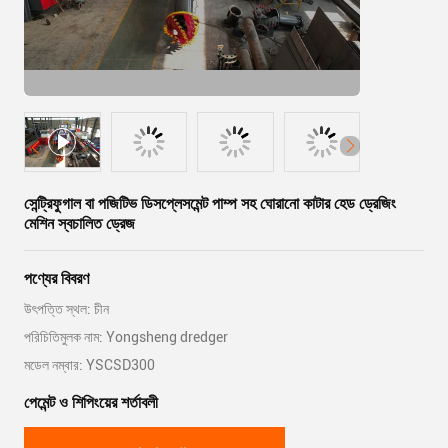
সেন্ট্রিফুগাল বা পজিটিভ ডিসপ্লেসমেন্ট পাম্প সহ ঘোরানো কাটার হেড ড্রেজিং
মেশিন স্বচালিত ড্রেজ
পণ্যের বিবরণ
উৎপত্তি স্থল: চীন
পরিচিতিমুলক নাম: Yongsheng dredger
মডেল নম্বার: YSCSD300
পেমেন্ট ও শিপিংয়ের শর্তাবলী