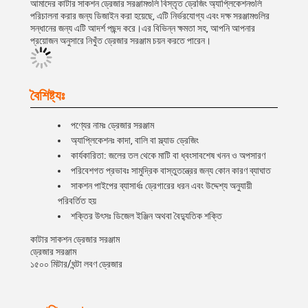
আমাদের কাটার সাকশন ড্রেজার সরঞ্জামগুলি বিস্তৃত ড্রেজিং অ্যাপ্লিকেশনগুলি
পরিচালনা করার জন্য ডিজাইন করা হয়েছে, এটি নির্ভরযোগ্য এবং দক্ষ সরঞ্জামগুলির
সন্ধানের জন্য এটি আদর্শ পছন্দ করে।এর বিভিন্ন ক্ষমতা সহ, আপনি আপনার
প্রয়োজন অনুসারে নিখুঁত ড্রেজার সরঞ্জাম চয়ন করতে পারেন।
বৈশিষ্ট্যঃ
পণ্যের নামঃ ড্রেজার সরঞ্জাম
অ্যাপ্লিকেশনঃ কাদা, বালি বা স্ল্যাড ড্রেজিং
কার্যকারিতা: জলের তল থেকে মাটি বা ধ্বংসাবশেষ খনন ও অপসারণ
পরিবেশগত প্রভাবঃ সামুদ্রিক বাস্তুতন্ত্রের জন্য কোন কারণ ব্যাঘাত
সাকশন পাইপের ব্যাসার্ধঃ ড্রেগারের ধরন এবং উদ্দেশ্য অনুযায়ী
পরিবর্তিত হয়
শক্তির উৎসঃ ডিজেল ইঞ্জিন অথবা বৈদ্যুতিক শক্তি
কাটার সাকশন ড্রেজার সরঞ্জাম
ড্রেজার সরঞ্জাম
১৫০০ মিটার/ঘন্টা লবণ ড্রেজার