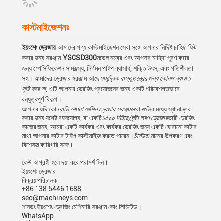
কাস্টমাইজেশনঃ
ইয়ংশেং ড্রেজার
আমাদের পণ্য কাস্টমাইজেশন সেবা সঙ্গে আপনার নির্দিষ্ট চাহিদা ফিট
করার জন্য সরঞ্জাম.
YSCSD300
মডেল নম্বর এবং আপনার চাহিদা পূরণ করার
জন্য স্পেসিফিকেশন সামঞ্জস্য, নির্গমন পাইপ ব্যাসার্ধ, শক্তি উৎস, এবং গতিশীলতা
সহ। আমাদের ড্রেজার সরঞ্জাম আছে
সামুদ্রিক বাস্তুতন্ত্রের জন্য কোনও ব্যাঘাত
সৃষ্টি করে না
, এটি আপনার ড্রেজিং প্রয়োজনের জন্য একটি পরিবেশগতভাবে
বন্ধুত্বপূর্ণ বিকল্প।
আপনার যদি কোন
বালি শোষণ মেশিন ড্রেজার সরঞ্জাম
স্থানগুলির মধ্যে স্থানান্তর
করার জন্য যথেষ্ট বহনযোগ্য, বা একটি
১৫০০ মিটার/ঘন্টা লবণ ড্রেজার
ভারী ড্রেজিং
কাজের জন্য, আমরা একটি কার্যকর এবং কার্যকর ড্রেজিং জন্য একটি ঘোরানো কাটার
মাথা আপনার কাটার টাইপ কাস্টমাইজ করতে পারেন।
চীন
উচ্চ মানের উপকরণ এবং
বিশেষজ্ঞ কারিগরি সঙ্গে।
কেউ আগ্রহী হলে দয়া করে পরামর্শ দিন।
ইয়ংশেং ড্রেজার
বিক্রয় পরিচালক
+86 138 5446 1688
seo@machineys.com
শানডং ইয়ংশেং ড্রেজিং মেশিনারি সরঞ্জাম কোং লিমিটেড।
WhatsApp