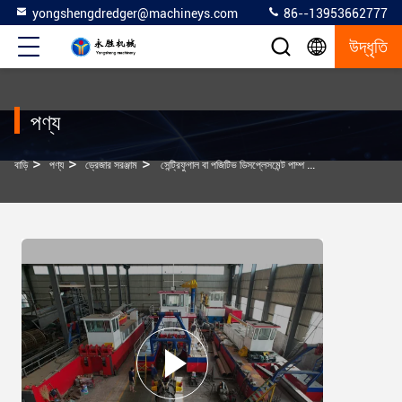
yongshengdredger@machineys.com
86--13953662777
উদ্ধৃতি
পণ্য
>
>
>
বাড়ি
পণ্য
ড্রেজার সরঞ্জাম
সেন্ট্রিফুগাল বা পজিটিভ ডিসপ্লেসমেন্ট পাম্প সহ ঘোরানো কাটার হেড ড্রেজিং মেশিন স্বচালিত ড্রেজ