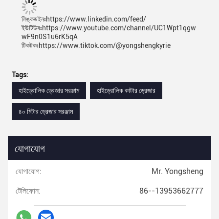
লিঙ্কডইনঃhttps://www.linkedin.com/feed/
ইউটিউবঃhttps://www.youtube.com/channel/UC1Wpt1qgw
wF9n0S1u6rK5qA
টিকটকঃhttps://www.tiktok.com/@yongshengkyrie
Tags:
হাইড্রোলিক ড্রেজার সরঞ্জাম
হাইড্রোলিক কাটার ড্রেজার
৪০ মিটার ড্রেজার সরঞ্জাম
যোগাযোগ
যোগাযোগ:
Mr. Yongsheng
টেলিফোন:
86--13953662777