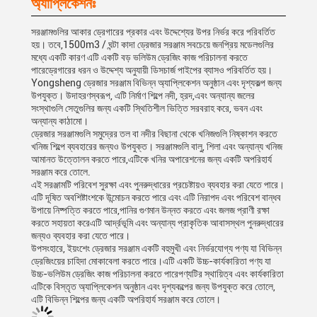
অ্যাপ্লিকেশনঃ
সরঞ্জামগুলির আকার ড্রেগারের প্রকার এবং উদ্দেশ্যের উপর নির্ভর করে পরিবর্তিত
হয়। তবে,1500m3 / ঘন্টা কাদা ড্রেজার সরঞ্জাম সবচেয়ে জনপ্রিয় মডেলগুলির
মধ্যে একটি কারণ এটি একটি বড় ভলিউম ড্রেজিং কাজ পরিচালনা করতে
পারেড্রেগারের ধরন ও উদ্দেশ্য অনুযায়ী ডিসচার্জ পাইপের ব্যাসও পরিবর্তিত হয়।
Yongsheng ড্রেজার সরঞ্জাম বিভিন্ন অ্যাপ্লিকেশন অনুষ্ঠান এবং দৃশ্যকল্প জন্য
উপযুক্ত। উদাহরণস্বরূপ, এটি নির্মাণ শিল্পে নদী, হ্রদ,এবং অন্যান্য জলের
সংস্থাগুলি সেতুগুলির জন্য একটি স্থিতিশীল ভিত্তি সরবরাহ করে, ভবন এবং
অন্যান্য কাঠামো।
ড্রেজার সরঞ্জামগুলি সমুদ্রের তল বা নদীর বিছানা থেকে খনিজগুলি নিষ্কাশন করতে
খনিজ শিল্পে ব্যবহারের জন্যও উপযুক্ত। সরঞ্জামগুলি বালু, শিলা এবং অন্যান্য খনিজ
আমানত উত্তোলন করতে পারে,এটিকে খনির অপারেশনের জন্য একটি অপরিহার্য
সরঞ্জাম করে তোলে.
এই সরঞ্জামটি পরিবেশ সুরক্ষা এবং পুনরুদ্ধারের প্রচেষ্টায়ও ব্যবহার করা যেতে পারে।
এটি দূষিত অবশিষ্টাংশকে উন্মোচন করতে পারে এবং এটি নিরাপদ এবং পরিবেশ বান্ধব
উপায়ে নিষ্পত্তি করতে পারে,পানির গুণমান উন্নত করতে এবং জলজ প্রাণী রক্ষা
করতে সহায়তা করেএটি আর্দ্রভূমি এবং অন্যান্য প্রাকৃতিক আবাসস্থল পুনরুদ্ধারের
জন্যও ব্যবহার করা যেতে পারে।
উপসংহারে, ইয়ংশেং ড্রেজার সরঞ্জাম একটি বহুমুখী এবং নির্ভরযোগ্য পণ্য যা বিভিন্ন
ড্রেজিংয়ের চাহিদা মোকাবেলা করতে পারে।এটি একটি উচ্চ-কার্যকারিতা পণ্য যা
উচ্চ-ভলিউম ড্রেজিং কাজ পরিচালনা করতে পারেপণ্যটির স্থায়িত্ব এবং কার্যকারিতা
এটিকে বিস্তৃত অ্যাপ্লিকেশন অনুষ্ঠান এবং দৃশ্যকল্পের জন্য উপযুক্ত করে তোলে,
এটি বিভিন্ন শিল্পের জন্য একটি অপরিহার্য সরঞ্জাম করে তোলে।