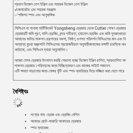
প্রধান ডিজেল তেল ইঞ্জিন এবং সহায়ক ডিজেল তেল ইঞ্জিন
√জেনারেটর এবং সহায়ক সরঞ্জাম
✅পজিশন স্পড এবং আনুষাঙ্গিক
সিসিএস বা পানামা সার্টিফিকেট Yongsheng ড্রেজার থেকে Cutter শোষণ ড্রেজার জন্য
ড্রেজারটি জমি পূরণ, বালি ড্রেজিং, বন্দর গভীরতা, চ্যানেল ড্রেজিং এবং জমি পুনরুদ্ধারের 
আমাদের কাটার সাকশন ড্রেগারের নকশা, নির্মাণ, গুণগত পরিদর্শন সিসিএসের মান এবং নিয়মের
অন্যান্য খুচরা যন্ত্রপাতি সিসিএসের প্রয়োজনীয়তা অনুযায়ীজাহাজের কক্ষটি চারদিকে অবস্থিত, ক
কাঠামো, এবং সিসিএস দ্বারা অনুমোদিত।
আমরা যেসব ড্রেজার উৎপাদন করছি সেগুলো হচ্ছে ডিজেল ইঞ্জিন চালিত, স্বয়ংচালিত অথবা স্
সাকশন ড্রেজার।পরিবহনের জন্য বিচ্ছিন্নকরণ এবং কাজের সাইটে সমাবেশ.
এটি ক্ষমতা বাড়ানোর জন্য নোঙ্গর খুঁটি এবং স্পড ক্যারিয়ার দিয়ে সজ্জিত করা যেতে পারে।
বৈশিষ্ট্যঃ
পণ্যের নাম: ড্রেজ এবং ড্রেজিং মেশিন
আকারঃ ছোট-মাঝারি আকারের ড্রেজার
স্পড ক্যারেজ: