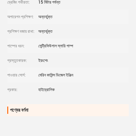
ড্রেজিং গভীরতা:
15 মিটার পর্যন্ত
অপারেশন প্রশিক্ষণ:
অন্তর্ভুক্ত
প্রশিক্ষণ বজায় রাখা:
অন্তর্ভুক্ত
পাম্পের ধরন:
সেন্ট্রিফিউগাল স্লারি পাম্প
প্রস্তুতকারক:
ইয়ংশেং
পাওয়ার সোর্স:
মেরিন কামিন্স ডিজেল ইঞ্জিন
প্রকার:
হাইড্রোলিক
পণ্যের বর্ণনা