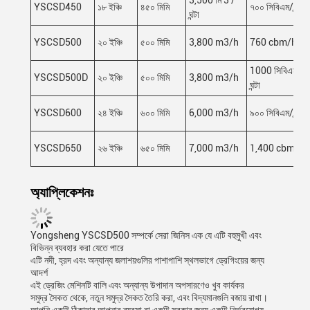
3,500 মি 3 /
YSCSD450
১৮ ইঞ্চি
৪৫০ মিমি
৭০০ সিবিএম/ঘন্টা
ঘন্টা
YSCSD500
২০ ইঞ্চি
৫০০ মিমি
3,800 m3/h
760 cbm/h
1000 সিবিএম/
YSCSD500D
২০ ইঞ্চি
৫০০ মিমি
3,800 m3/h
ঘন্টা
YSCSD600
২৪ ইঞ্চি
৬০০ মিমি
6,000 m3/h
৯০০ সিবিএম/ঘন্টা
YSCSD650
২৬ ইঞ্চি
৬৫০ মিমি
7,000 m3/h
1,400 cbm/h
অ্যাপ্লিকেশনঃ
Yongsheng YSCSD500 সম্পর্কে সেরা জিনিস এক যে এটি বহুমুখী এবং
বিভিন্ন ব্যবহার করা যেতে পারে
এটি নদী, হ্রদ এবং অন্যান্য জলাশয়গুলির পাশাপাশি স্থলভাগে ড্রেগিংয়ের জন্য
আদর্শ
এই ড্রেজিং মেশিনটি বালি এবং অন্যান্য উপাদান অপসারণেও খুব কার্যকর
সমুদ্র সৈকত থেকে, নতুন সমুদ্র সৈকত তৈরি করা, এবং বিদ্যমানগুলি বজায় রাখা।