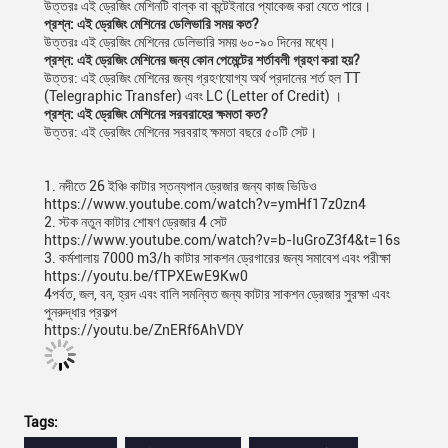
উত্তরঃ এই ড্রেজিং মেশিনটি বাল্ক বা কন্টেইনারে প্যাকেজ করা যেতে পারে।
প্রশ্ন: এই ড্রেজিং মেশিনের ডেলিভারি সময় কত?
উত্তরঃ এই ড্রেজিং মেশিনের ডেলিভারি সময় ৬০-৯০ দিনের মধ্যে।
প্রশ্ন: এই ড্রেজিং মেশিনের জন্য কোন পেমেন্টের শর্তাবলী গ্রহণ করা হয়?
উত্তর: এই ড্রেজিং মেশিনের জন্য গ্রহণযোগ্য অর্থ প্রদানের শর্ত হল TT
(Telegraphic Transfer) এবং LC (Letter of Credit) ।
প্রশ্ন: এই ড্রেজিং মেশিনের সরবরাহের ক্ষমতা কত?
উত্তর: এই ড্রেজিং মেশিনের সরবরাহ ক্ষমতা বছরে ৫০টি সেট।
1. নদীতে 26 ইঞ্চি কাটার স্তন্যপান ড্রেজার জন্য কাজ ভিডিও
https://www.youtube.com/watch?v=ymHf17z0zn4
2. স্টক নতুন কাটার শোষণ ড্রেজার 4 সেট
https://www.youtube.com/watch?v=b-IuGroZ3f4&t=16s
3. কর্মশালায় 7000 m3/h কাটার সাকশন ড্রেগারের জন্য সমাবেশ এবং পরীক্ষা
https://youtu.be/fTPXEwE9Kw0
4পর্বত, জল, বন, হ্রদ এবং বালি সমন্বিত জন্য কাটার সাকশন ড্রেজার সুরক্ষা এবং
পুনরুদ্ধার প্রকল্প
https://youtu.be/ZnERf6AhVDY
Tags: