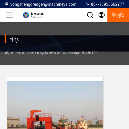
yongshengdredger@machineys.com
86--13953662777
উদ্ধৃতি
পণ্য
>
>
>
বাড়ি
পণ্য
ড্রেজ এবং ড্রেজিং মেশিন
উচ্চ পারফরম্যান্স 20 ইঞ্চি 700 সিবিএম / ঘন্টা সলিড স্যান্ড সাকশন হাইড্রোলিক কাটার সাকশন ড্রেজার ড্রেজিংয়ের জন্য স্পড ক্যারি সহ