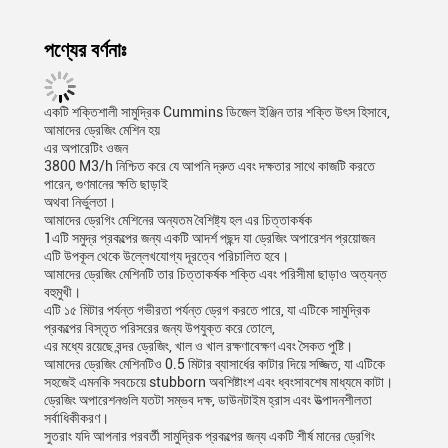
পণ্যের বর্ণনাঃ
একটি শক্তিশালী সামুদ্রিক Cummins ডিজেল ইঞ্জিন তার শক্তি উৎস হিসাবে,
আমাদের ড্রেজিং মেশিন হয়
এর অপারেটিং ওজন
3800 M3/h নিশ্চিত করে যে আপনি দ্রুত এবং দক্ষতার সাথে কাজটি করতে
পারেন, গুণমানের ক্ষতি ছাড়াই
অথবা নির্ভুলতা।
আমাদের ড্রেগিং মেশিনের অন্যতম বৈশিষ্ট্য হল এর চিত্তাকর্ষক
1এটি সমুদ্র প্রকল্পের জন্য একটি আদর্শ পছন্দ যা ড্রেজিং অপারেশন প্রয়োজন
এটি উপকূল থেকে উল্লেখযোগ্য দূরত্বে পরিচালিত হবে।
আমাদের ড্রেজিং মেশিনটি তার চিত্তাকর্ষক শক্তি এবং পরিসীমা ছাড়াও অত্যন্ত
বহুমুখী।
এটি ১৫ মিটার পর্যন্ত গভীরতা পর্যন্ত ড্রেগ করতে পারে, যা এটিকে সামুদ্রিক
প্রকল্পের বিস্তৃত পরিসরের জন্য উপযুক্ত করে তোলে,
এর মধ্যে রয়েছে বন্দর ড্রেজিং, খাল ও খাল রক্ষণাবেক্ষণ এবং সৈকত পুষ্টি।
আমাদের ড্রেজিং মেশিনটিও 0.5 মিটার ব্যাসার্ধের কাটার দিয়ে সজ্জিত, যা এটিকে
সহজেই এমনকি সবচেয়ে stubborn অবশিষ্টাংশ এবং ধ্বংসাবশেষ মাধ্যমে কাটা।
ড্রেজিং অপারেশনগুলি যতটা সম্ভব দক্ষ, ডাউনটাইম হ্রাস এবং উত্পাদনশীলতা
সর্বাধিকীকরণ।
সুতরাং যদি আপনার পরবর্তী সামুদ্রিক প্রকল্পের জন্য একটি শীর্ষ মানের ড্রেগিং