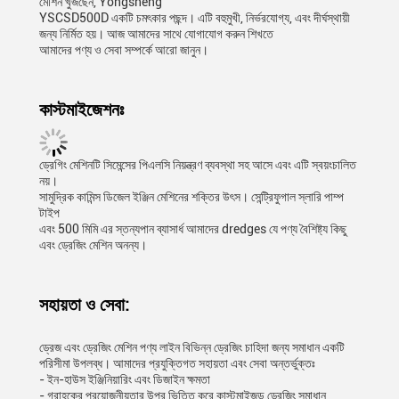
মেশিন খুঁজছেন, Yongsheng
YSCSD500D একটি চমৎকার পছন্দ। এটি বহুমুখী, নির্ভরযোগ্য, এবং দীর্ঘস্থায়ী
জন্য নির্মিত হয়। আজ আমাদের সাথে যোগাযোগ করুন শিখতে
আমাদের পণ্য ও সেবা সম্পর্কে আরো জানুন।
কাস্টমাইজেশনঃ
ড্রেগিং মেশিনটি সিমেন্সের পিএলসি নিয়ন্ত্রণ ব্যবস্থা সহ আসে এবং এটি স্বয়ংচালিত
নয়।
সামুদ্রিক কামিন্স ডিজেল ইঞ্জিন মেশিনের শক্তির উৎস। সেন্ট্রিফুগাল স্লারি পাম্প
টাইপ
এবং 500 মিমি এর স্তন্যপান ব্যাসার্ধ আমাদের dredges যে পণ্য বৈশিষ্ট্য কিছু
এবং ড্রেজিং মেশিন অনন্য।
সহায়তা ও সেবা:
ড্রেজ এবং ড্রেজিং মেশিন পণ্য লাইন বিভিন্ন ড্রেজিং চাহিদা জন্য সমাধান একটি
পরিসীমা উপলব্ধ। আমাদের প্রযুক্তিগত সহায়তা এবং সেবা অন্তর্ভুক্তঃ
- ইন-হাউস ইঞ্জিনিয়ারিং এবং ডিজাইন ক্ষমতা
- গ্রাহকের প্রয়োজনীয়তার উপর ভিত্তি করে কাস্টমাইজড ড্রেজিং সমাধান