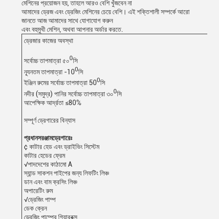
মেশিনের প্রয়োজন হয়, তাহলে আরও বেশি খুঁজবেন না
আমাদের ড্রেজ এবং ড্রেজিং মেশিনের চেয়ে বেশি। এই শক্তিশালী সম্পর্কে আরো
জানতে আজ আমাদের সাথে যোগাযোগ করুন
এবং বহুমুখী মেশিন, অথবা আপনার অর্ডার করতে.
ড্রেজার কাজের অবস্থা
0
সর্বোচ্চ তাপমাত্রা ৫০
সি
0
ন্যূনতম তাপমাত্রা -10
সি
0
ইঞ্জিন রুমের সর্বোচ্চ তাপমাত্রা 50
সি
0
নদীর (সমুদ্র) পানির সর্বোচ্চ তাপমাত্রা ৩০
সি
আপেক্ষিক আর্দ্রতা ≤80%
সম্পূর্ণ ড্রেগারের বিন্যাস
প্রধান
সরঞ্জাম
ড্রেগারেঃ
¢ কাটার হেড এবং ড্রাইভিং সিস্টেম
কাটার হেডের ফ্রেম
√পাদদেশের কাঠামো A
স্যান্ড সাকশন পাইপের জন্য লিফটিং লিঞ্চ
ডান এবং বাম ক্রসিং লিঞ্চ
অপারেটিং রুম
√ড্রেজিং পাম্প
ডেক ক্রেন
ড্রেজিং পাম্পের গিয়ারবক্স