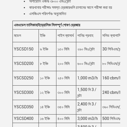
অপারেটিং ওজনঃ ৩৮০০ এম৩/ঘন্টা
কারখানায় পরীক্ষাঃ সমস্ত ড্রেজারগুলি চালানের আগে পরীক্ষা করা হয়
এসজিএস পরিদর্শনঃ অনুমোদিত
এম
ওডেল তালিকা
হাইড্রোলিক সি
সম্পূর্ণ শোষণ ড্রেজার
মডেল
ইঞ্চি
পাইপ ব্যাসার্ধ
পানির প্রবাহ
সলিড ক্যাপাসিটি
YSCSD150
৬ ইঞ্চি
১৫০ মিমি
২৬০ মি৩/ঘন্টা
30 সিবিএম/ঘন্টা
YSCSD200
৮ ইঞ্চি
২০০ মিমি
৬০০ মি৩/ঘন্টা
৮০ সিবিএম/ঘন্টা
YSCSD250
১০ ইঞ্চি
২৫০ মিমি
1,000 m3/h
160 cbm/h
1,500 মি 3 /
YSCSD300
১২ ইঞ্চি
৩০০ মিমি
240 cbm/h
ঘন্টা
2,400 মি 3 /
YSCSD350
১৪ ইঞ্চি
৩৫০ মিমি
৩৬০ সিবিএম/ঘন্টা
ঘন্টা
YSCSD400
১৬ ইঞ্চি
৪০০ মিমি
3,000 m3/h
500 সিবিএম/ঘন্টা