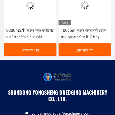
ভিডিও
3800m3/h মডেল স্পড ক্যারিয়ার
100cbm মডেল শক্তিশালী ড্রেজ
এবং সিমেন্স পিএলসি কন্ট্রোল
এবং ড্রেজিং মেশিন 8 ইঞ্চি বড়
সিস্টেমের সাথে ড্রেজ
আকারের ড্রেজিং প্রকল্প এবং
কাজগুলির জন্য
সেরা দাম পান
সেরা দাম পান
SHANDONG YONGSHENG DREDGING MACHINERY
CO., LTD.
yongshengdredger@machineys.com