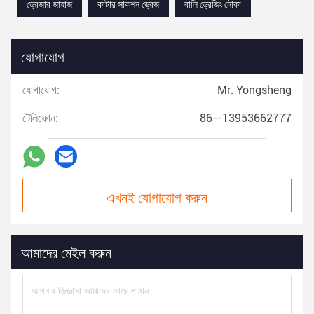
ড্রেজার জাহাজ
কাটার সাকশন ড্রেজ
বালি ড্রেজিং নৌকা
যোগাযোগ
যোগাযোগ:
Mr. Yongsheng
টেলিফোন:
86--13953662777
এখনই যোগাযোগ করুন
আমাদের মেইল করুন