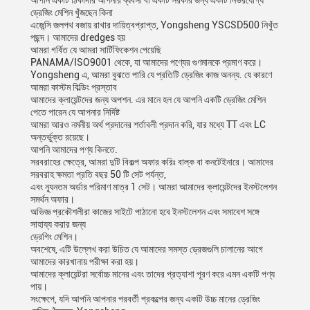
আপনি একটি ঠিকাদার আপনার ব্যবসা বা একটি সরকার জন্য একটি নির্ভরযোগ্য
ড্রেজিং মেশিন খুঁজছেন কিনা
এজেন্সি জলপথ বজায় রাখার দায়িত্বপ্রাপ্ত, Yongsheng YSCSD500 নিখুঁত
পছন্দ। আমাদের dredges হয়
আমরা গর্বিত যে আমরা সার্টিফিকেশন পেয়েছি
PANAMA/ISO9001 থেকে, যা আমাদের পণ্যের গুণমানকে প্রমাণ করে।
Yongsheng এ, আমরা বুঝতে পারি যে প্রতিটি ড্রেজিং কাজ অনন্য. যে কারণে
আমরা কাস্টম বিল্ডিং প্রস্তাব
আমাদের ক্লায়েন্টদের জন্য অপশন. এর মানে হল যে আপনি একটি ড্রেজিং মেশিন
পেতে পারেন যে আপনার নির্দিষ্ট
আমরা আরও নমনীয় অর্থ প্রদানের শর্তাবলী প্রদান করি, যার মধ্যে TT এবং LC
অন্তর্ভুক্ত রয়েছে।
আপনি আমাদের পণ্য কিনতে.
সরবরাহের ক্ষেত্রে, আমরা দুটি বিকল্প অফার করিঃ বাল্ক বা কনটেইনারে। আমাদের
সরবরাহ ক্ষমতা প্রতি বছর 50 টি সেট পর্যন্ত,
এবং ন্যূনতম অর্ডার পরিমাণ মাত্র 1 সেট। আমরা আমাদের ক্লায়েন্টদের ইনস্টলেশন
সমর্থন অফার।
অভিজ্ঞ প্রকৌশলীরা কাজের সাইটে পাঠানো হবে ইনস্টলেশন এবং সমাবেশ সঙ্গে
সাহায্য করার জন্য
ড্রেগিং মেশিন।
অবশেষে, এটি উল্লেখ করা উচিত যে আমাদের সমস্ত ড্রেজগুলি চালানের আগে
আমাদের কারখানায় পরীক্ষা করা হয়।
আমাদের ক্লায়েন্টরা সর্বোচ্চ মানের এবং তাদের প্রত্যাশা পূরণ করে এমন একটি পণ্য
পায়।
সংক্ষেপে, যদি আপনি আপনার পরবর্তী প্রকল্পের জন্য একটি উচ্চ মানের ড্রেজিং