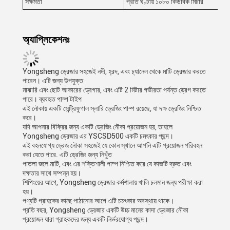
সক্ষমতা
প্রতি ঘণ্টায় ১০৮০ কিউবিক মিটার
অ্যাপ্লিকেশনঃ
Yongsheng ড্রেজার সহজেই নদী, হ্রদ, এবং চ্যানেল থেকে মাটি ড্রেজার করতে
পারেন। এটি জন্য উপযুক্ত
মাঝারি এবং ছোট আকারের ড্রেগার, এবং এটি 2 মিটার গভীরতা পর্যন্ত ড্রেগ করতে
পারে। ব্যবহৃত পাম্প টাইপ
এই নৌকায় একটি সেন্ট্রিফুগাল স্লারি ড্রেজিং পাম্প রয়েছে, যা দক্ষ ড্রেজিং নিশ্চিত
করে।
যদি আপনার বিক্রির জন্য একটি ড্রেজিং নৌকা প্রয়োজন হয়, তাহলে
Yongsheng ড্রেজার এর YSCSD500 একটি চমৎকার পছন্দ।
এই বহনযোগ্য ড্রেজ নৌকা সহজেই যে কোন স্থানে আপনি এটি প্রয়োজন পরিবহন
করা যেতে পারে. এটি ড্রেজিং জন্য নিখুঁত
পাতলা জলে মাটি, এবং এর শক্তিশালী পাম্প নিশ্চিত করে যে কাজটি দ্রুত এবং
দক্ষতার সাথে সম্পন্ন হয়।
শিপিংয়ের আগে, Yongsheng ড্রেজার কর্মশালায় খালি চলমান জন্য পরীক্ষা করা
হয়।
পণ্যটি গ্রাহকের কাছে পাঠানোর আগে এটি চমৎকার অবস্থায় থাকে।
প্রতি বছর, Yongsheng ড্রেজার একটি উচ্চ মানের কাদা ড্রেজার নৌকা
প্রয়োজন যারা গ্রাহকদের জন্য একটি নির্ভরযোগ্য পছন্দ।