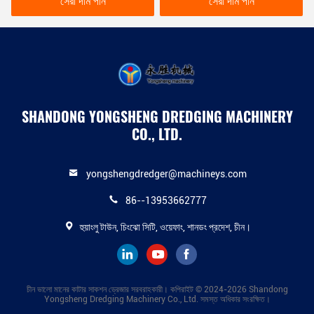
সেরা দাম পান
সেরা দাম পান
SHANDONG YONGSHENG DREDGING MACHINERY
CO., LTD.
yongshengdredger@machineys.com
86--13953662777
হুয়াংলু টাউন, চিংঝো সিটি, ওয়েফাং, শানডং প্রদেশ, চীন।
চীন ভালো মানের কাটার সাকশন ড্রেজার সরবরাহকারী। কপিরাইট © 2024-2026 Shandong
Yongsheng Dredging Machinery Co., Ltd. সমস্ত অধিকার সংরক্ষিত।