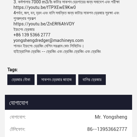
3. কর্মশালায় 7000 m3/h কাটার সাকশন ড্রেগারের জন্য সমাবেশ এবং পরীক্ষা
https://youtu.be/fTPXEwE9Kw0
4পর্বত, জল, বন, হ্রদ এবং বালি সমন্বিত জন্য কাটার সাকশন ড্রেজার সুরক্ষা এবং
পুনরুদ্ধার প্রকল্প
https://youtu.be/ZnERf6AhVDY
ইয়ংশেং ড্রেজার
+86 139 5366 2777
yongshengdredger@machineys.com
শানডং ইয়ংশেং ড্রেজিং মেশিন সরঞ্জাম কোং লিমিটেড।
হাইড্রোলিক ড্রেজিং -- ড্রেজিং এবং ড্রেজিং ড্রেজিং এবং ড্রেজিং
Tags:
ড্রেজার নৌকা
সাকশন ড্রেজার জাহাজ
বালির ড্রেজার
যোগাযোগ
যোগাযোগ:
Mr. Yongsheng
টেলিফোন:
86--13953662777