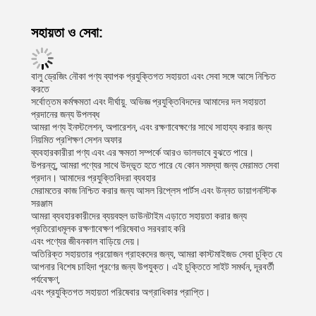
সহায়তা ও সেবা:
বালু ড্রেজিং নৌকা পণ্য ব্যাপক প্রযুক্তিগত সহায়তা এবং সেবা সঙ্গে আসে নিশ্চিত
করতে
সর্বোত্তম কর্মক্ষমতা এবং দীর্ঘায়ু. অভিজ্ঞ প্রযুক্তিবিদদের আমাদের দল সহায়তা
প্রদানের জন্য উপলব্ধ
আমরা পণ্য ইনস্টলেশন, অপারেশন, এবং রক্ষণাবেক্ষণের সাথে সাহায্য করার জন্য
নিয়মিত প্রশিক্ষণ সেশন অফার
ব্যবহারকারীরা পণ্য এবং এর ক্ষমতা সম্পর্কে আরও ভালভাবে বুঝতে পারে।
উপরন্তু, আমরা পণ্যের সাথে উদ্ভূত হতে পারে যে কোন সমস্যা জন্য মেরামত সেবা
প্রদান। আমাদের প্রযুক্তিবিদরা ব্যবহার
মেরামতের কাজ নিশ্চিত করার জন্য আসল রিপ্লেস পার্টস এবং উন্নত ডায়াগনস্টিক
সরঞ্জাম
আমরা ব্যবহারকারীদের ব্যয়বহুল ডাউনটাইম এড়াতে সহায়তা করার জন্য
প্রতিরোধমূলক রক্ষণাবেক্ষণ পরিষেবাও সরবরাহ করি
এবং পণ্যের জীবনকাল বাড়িয়ে দেয়।
অতিরিক্ত সহায়তার প্রয়োজন গ্রাহকদের জন্য, আমরা কাস্টমাইজড সেবা চুক্তি যে
আপনার বিশেষ চাহিদা পূরণের জন্য উপযুক্ত। এই চুক্তিতে সাইট সমর্থন, দূরবর্তী
পর্যবেক্ষণ,
এবং প্রযুক্তিগত সহায়তা পরিষেবার অগ্রাধিকার প্রাপ্তি।