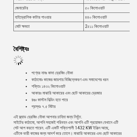
জেনারেটর
৫০ কিলোওয়াট
হাইড্রোলিক কাটার পাওয়ার
৪৪০ কিলোওয়াট
মোট ক্ষমতা
2৫১১ কিলোওয়াট
বৈশিষ্ট্যঃ
পণ্যের নামঃ কাদা ড্রেজিং নৌকা
কাঠামোঃ কাজের জায়গায় বিচ্ছিন্নকরণ এবং সমাবেশের ধরন
শক্তিঃ ১৪৩২ কিলোওয়াট
আকারঃ মাঝারি আকারের এবং ছোট আকারের ড্রেজার
রঙঃ কাস্টম বিল্ডিং হতে পারে
প্রস্থঃ ৭.৫ মিটার
এই স্ল্যাড ড্রেজিং নৌকা আপনার চাহিদা জন্য নিখুঁত.
সাইটের কাঠামো, আপনি সহজেই পরিবহন এবং আপনি এটি প্রয়োজন যেখানে এটি
সেট আপ করতে পারেন. এটি একটি শক্তিশালী 1432 KW ইঞ্জিন আছে,
এটিকে ভারী কাজের জন্য আদর্শ করে তোলে। মাঝারি আকারের এবং ছোট আকারের