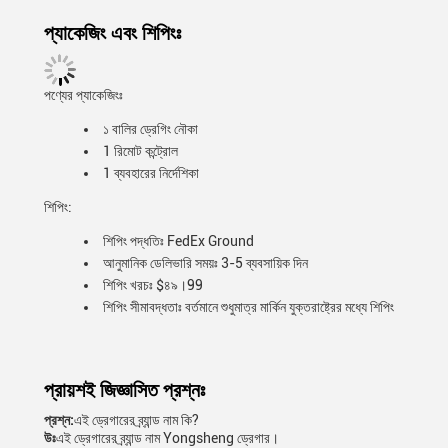
প্যাকেজিং এবং শিপিংঃ
পণ্যের প্যাকেজিংঃ
১ বালির ড্রেগিং নৌকা
1 রিমোট কন্ট্রোল
1 ব্যবহারের নির্দেশিকা
শিপিং:
শিপিং পদ্ধতিঃ FedEx Ground
আনুমানিক ডেলিভারি সময়ঃ 3-5 ব্যবসায়িক দিন
শিপিং খরচঃ $৪৯।99
শিপিং সীমাবদ্ধতাঃ বর্তমানে শুধুমাত্র মার্কিন যুক্তরাষ্ট্রের মধ্যে শিপিং
প্রায়শই জিজ্ঞাসিত প্রশ্নঃ
প্রশ্ন:
এই ড্রেগারের ব্র্যান্ড নাম কি?
উঃ
এই ড্রেগারের ব্র্যান্ড নাম Yongsheng ড্রেগার।