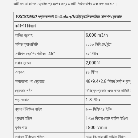
এটি সব আকারের ড্রেজিং প্রকল্পের জন্য একটি নির্ভরযোগ্য এবং দক্ষ সমাধান।
YSCSD
600
শক্ত
ক্ষমতা
1050
cbm/h
হাইড্রোলিক
কাটার সাকশন ড্রেজার
কারিগরি বিবরণ
পানির প্রবাহ
6,000 m3/h
সলিড ক্যাপাসিটি
১০৫০ সিবিএম/ঘন্টা
সর্বাধিক ড্রেগিং গভীরতা 45°
১৫ মিটার
স্রাব দূরত্ব
2,000 মি
এলওএ
৪৮ মিটার
সমাবেশের পর ড্রেজার
48*9.4*2.8 মিটার দৈর্ঘ্য
*
প্রস্থ* 
ড্রেজার গঠন
বিচ্ছিন্ন প্রকার এবং কাজ সাইটে সমাব
গড় স্রোত
1.8 মিটার
ব্যাসার্ধ নির্গমন পাইপ
৬০০ মিমি/২৪ ইঞ্চি
প্রধান ইঞ্জিন
1৭১৫ কিলোওয়াট কামিন্স ইঞ্জিন
ঘূর্ণন গতি
1800 r/min
সহায়ক ইঞ্জিনের শক্তি
৭৪৬ কিলোওয়াট কামিন্স ইঞ্জিন