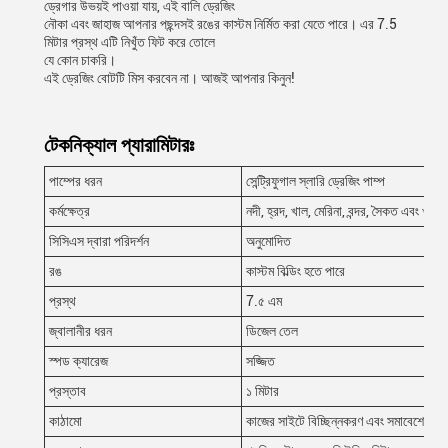
ড্রেগার উভয়ই পাওয়া যায়, এই বালি ড্রেজিং
নৌকা এবং জাহাজ আপনার পছন্দসই রঙের কাস্টম নির্মিত করা যেতে পারে। এর 7.5
মিটার প্রস্থ এটি নিখুঁত ফিট করে তোলে
যে কোন চাকরি।
এই ড্রেজিং বোটটি মিস করবেন না। আজই আপনার কিনুন!
টেকনিক্যাল প্যারামিটারঃ
পাম্পের ধরন
সেন্ট্রিফুগাল স্লারি ড্রেজিং পাম্প
কর্মক্ষেত্র
নদী, হ্রদ, খাল, মেরিনা, বন্দর, সৈকত এবং খাল
সিসিএস দ্বারা পরিদর্শন
অনুমোদিত
রঙ
কাস্টম বিল্ডিং হতে পারে
প্রস্থ
7.৫ এম
জ্বালানীর ধরন
ডিজেল তেল
স্পড ক্যারেজ
সজ্জিত
প্রস্তাব
১ মিটার
কাঠামো
কাজের সাইটে বিচ্ছিন্নকরণ এবং সমাবেশের ধর