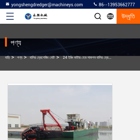
yongshengdredger@machineys.com
86--13953662777
উদ্ধৃতি
পণ্য
>
>
>
বাড়ি
পণ্য
বালির ড্রেগেজিং বোট
24 ইঞ্চি কাটার হেড সাকশন বালির ড্রেজিং বোট ড্রেজিং জন্য