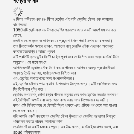
পণ্যের বর্ণনাঃ
২ মিটার গভীরতা এবং ৪৮ মিটার দৈর্ঘ্যের এই বালি ড্রেজিং নৌকা এবং জাহাজের
ধারণক্ষমতা
1050
এটি ছোট এবং বড় উভয় ড্রেজিং প্রকল্পের জন্য একটি আদর্শ সমাধান করে
তোলে,
জলসীমা থেকে দ্রুত ও কার্যকরভাবে প্রচুর পরিমাণে পদার্থ অপসারণের ক্ষমতা।
তার চিত্তাকর্ষক ক্ষমতা ছাড়াও, আমাদের বালু ড্রেজিং নৌকা এছাড়াও অত্যন্ত
কাস্টমাইজযোগ্য। আমরা গ্রহণ
এটি প্রতিটি ক্লায়েন্টের নির্দিষ্ট চাহিদা পূরণ করে তা নিশ্চিত করার জন্য কাস্টম বিল্ডিং
অনুরোধ। এর মানে হল যে
আপনি একটি ড্রেজিং নৌকা তৈরি করতে পারেন যা আপনার অনন্য প্রয়োজনীয়তা
অনুসারে তৈরি করা হয়, সর্বোচ্চ দক্ষতা নিশ্চিত করে
এবং ড্রেজিং অপারেশনের সময় উৎপাদনশীলতা।
এই ড্রেজিং নৌকায় স্পড ক্যারি বিশেষভাবে উল্লেখযোগ্য। এটি ব্রেজিংয়ের সময়
স্থিতিশীলতা বৃদ্ধি করে।
ড্রেজিং অপারেশন, নৌকা স্থির থাকতে অনুমতি দেয় যখন ড্রেজিং সরঞ্জাম অপসারণ
এই বৈশিষ্ট্যটি অগভীর বা ঝড়ো জলে কাজ করার সময় বিশেষভাবে দরকারী।
কারণ এটি নিশ্চিত করে যে নৌকাটি স্থির থাকবে এবং এটিকে পথ থেকে সরে যাওয়া
থেকে রক্ষা করবে।
যদি আপনি একটি বহনযোগ্য ড্রেজিং নৌকা খুঁজছেন যে ড্রেজিং প্রকল্পের বিস্তৃত
পরিচালনা করতে পারেন, আমাদের কাদা
ড্রেজিং নৌকা একটি চমৎকার পছন্দ। এর উচ্চ ক্ষমতা, কাস্টমাইজযোগ্য নকশা, এবং
spud পরিবহন জন্য