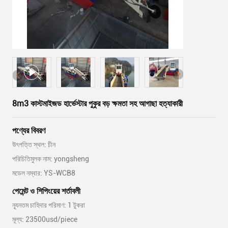
8m3 কাস্টমাইজড হার্ভেস্টার পুকুর বড় ক্ষমতা সহ আগাছা হত্যাকারী
পণ্যের বিবরণ
উৎপত্তি স্থল: চীন
পরিচিতিমুলক নাম: yongsheng
মডেল নম্বার: YS-WCB8
পেমেন্ট ও শিপিংয়ের শর্তাবলী
ন্যূনতম চাহিদার পরিমাণ: 1 টুকরা
মূল্য: 23500usd/piece