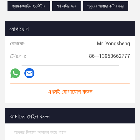
প্যাঙ্কওয়াইড হার্ভেস্টার
শণ কাটার যন্ত্র
পুকুরের আগাছা কাটার যন্ত্র
যোগাযোগ
যোগাযোগ:
Mr. Yongsheng
টেলিফোন:
86--13953662777
এখনই যোগাযোগ করুন
আমাদের মেইল করুন