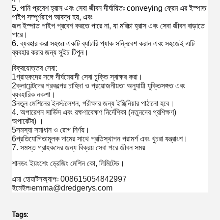
5. পানি প্রবেশ হ্রাস এবং সেবা জীবন দীর্ঘায়িতঃ conveying ফ্রেম এর ইস্পাত
পাইপ সম্পূর্ণরূপে আবদ্ধ হয়, এবং
জল ইস্পাত পাইপ প্রবেশ করতে পারে না, যা মরিচা হ্রাস এবং সেবা জীবন বাড়াতে
পারে।
6. ব্যবহার করা সহজঃ একটি ব্যাটারি প্যাক সন্নিবেশ করান এবং সহজেই এটি
ব্যবহার করার জন্য সুইচ টিপুন।
বিক্রয়োত্তর সেবা:
1গ্রাহকদের সঙ্গে দীর্ঘমেয়াদী সেবা চুক্তি স্বাক্ষর করা।
2ক্লায়েন্টদের প্রকল্পের চাহিদা ও প্রয়োজনীয়তা অনুযায়ী যুক্তিসঙ্গত এবং
ব্যবহারিক নকশা।
3নতুন মেশিনের ইনস্টলেশন, পরীক্ষার জন্য ইঞ্জিনিয়ার পাঠানো হবে।
4. অপারেশন সার্ভিস এবং রক্ষণাবেক্ষণ নির্দেশিকা (নতুনদের প্রশিক্ষণ)
অপারেটর) ।
5সমস্যা সমাধান ও রোগ নির্ণয়।
6প্রতিযোগিতামূলক দামের সাথে প্রতিস্থাপন পরামর্শ এবং খুচরা যন্ত্রাংশ।
7. সমস্ত গ্রাহকদের জন্য বিক্রয় সেবা পরে জীবন সময়
শানডং ইয়ংশেং ড্রেজিং মেশিন কো, লিমিটেড।
এমা হোয়াটসঅ্যাপঃ 008615054842997
ইমেইলঃemma@dredgerys.com
Tags: