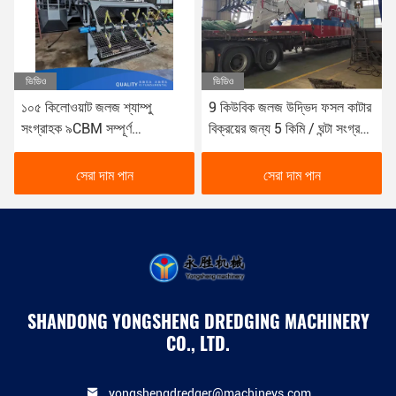
ভিডিও
ভিডিও
১০৫ কিলোওয়াট জলজ শ্যাম্পু
9 কিউবিক জলজ উদ্ভিদ ফসল কাটার
সংগ্রাহক ৯CBM সম্পূর্ণ
বিক্রয়ের জন্য 5 কিমি / ঘন্টা সংগ্রহ
স্বয়ংক্রিয়ভাবে ভাসমান আবর্জনা জন্য
এবং নদী জল উদ্ভিদ পরিষ্কার করার
জন্য
সেরা দাম পান
সেরা দাম পান
SHANDONG YONGSHENG DREDGING MACHINERY
CO., LTD.
yongshengdredger@machineys.com