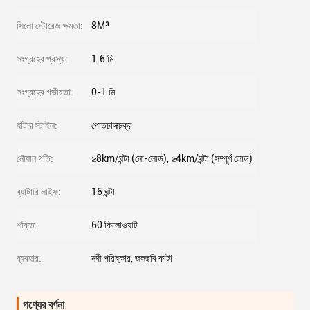
সিলো স্টোরেজ ক্ষমতা:
8M³
সংগ্রহের প্রস্থ:
1.6 মি
সংগ্রহের গভীরতা:
0-1 মি
হাঁটার স্টাইল:
পোতচালক্চক্র
নৌযান গতি:
≥8km/ঘন্টা (নো-লোড), ≥4km/ঘন্টা (সম্পূর্ণ লোড)
ব্যাটারি লাইফ:
16 ঘন্টা
শক্তি:
60 কিলোওয়াট
ব্যবহার:
নদী পরিষ্কার, জলছবি কাটা
পণ্যের বর্ণনা