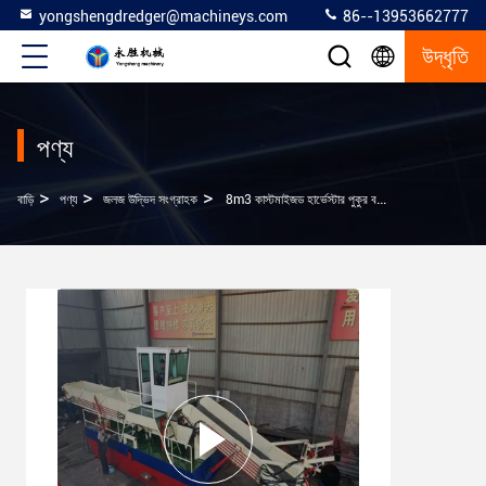
yongshengdredger@machineys.com
86--13953662777
উদ্ধৃতি
পণ্য
>
>
>
বাড়ি
পণ্য
জলজ উদ্ভিদ সংগ্রাহক
8m3 কাস্টমাইজড হার্ভেস্টার পুকুর বড় ক্ষমতা সহ আগাছা হত্যাকারী