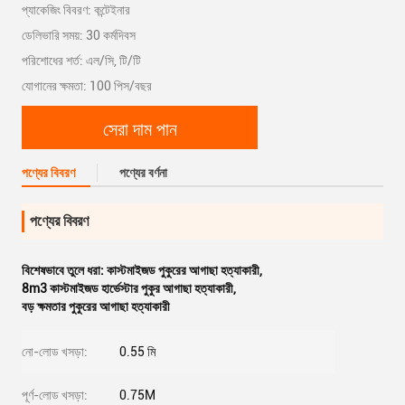
প্যাকেজিং বিবরণ: কন্টেইনার
ডেলিভারি সময়: 30 কর্মদিবস
পরিশোধের শর্ত: এল/সি, টি/টি
যোগানের ক্ষমতা: 100 পিস/বছর
সেরা দাম পান
পণ্যের বিবরণ
পণ্যের বর্ণনা
পণ্যের বিবরণ
বিশেষভাবে তুলে ধরা:
কাস্টমাইজড পুকুরের আগাছা হত্যাকারী
,
8m3 কাস্টমাইজড হার্ভেস্টার পুকুর আগাছা হত্যাকারী
,
বড় ক্ষমতার পুকুরের আগাছা হত্যাকারী
নো-লোড খসড়া:
0.55 মি
পূর্ণ-লোড খসড়া:
0.75M