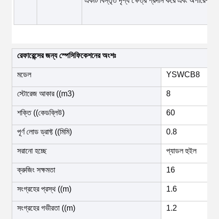
একটি বিস্তৃত দৃশ্য ক্ষেত্র প্রদান করে এবং অপারেশ
রেফারেন্সের জন্য স্পেসিফিকেশনের অংশঃ
মডেল
YSWCB8
স্টোরেজ আকার ((m3)
8
শক্তি ((কেডব্লিউ)
60
পূর্ণ লোড ড্রাফ্ট ((মিমি)
0.8
সরানো হচ্ছে
প্যাডল হুইল
ক্রুজিং সক্ষমতা
16
সংগ্রহের প্রস্থ ((m)
1.6
সংগ্রহের গভীরতা ((m)
1.2