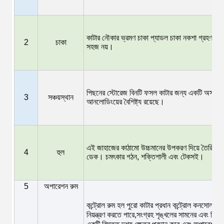
কাটার নৌকার ভ্রমণ চাকা প্যাডল চাকা নকশা গ্রহণ করে
2
চাকা
সহজ নয়।
পিছনের স্টোরেজ বিনটি ফসল কাটার জন্য একটি অস্থায়ী
3
সঞ্চয়স্থান
আনলোডিংয়ের বৈশিষ্ট্য রয়েছে।
এই জাহাজের কাঠামো উচ্চমানের উপকরণ দিয়ে তৈরি, যার 
4
হুল
ডেক। চমৎকার গঠন, শক্তিশালী এবং টেকসই।
5
অপারেশন রুম
কন্ট্রোল রুম হল পুরো কাটার প্রধান কন্ট্রোল কনসোল, যা 
নিয়ন্ত্রণ করতে পারে,সংগ্রহ শৃঙ্খলের সামনের এবং পিছনে