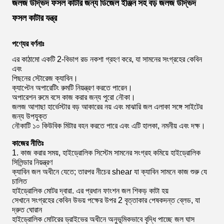
জলজ উদ্ভিদ ফসল কাটার জন্য ডিজেল ইঞ্জিন সহ বড় জলজ উদ্ভিদ
ফসল কাটার যন্ত্র
পণ্যের বর্ণনাঃ
এর কাঠামো একটি 2-বিভাগ রড নকশা গ্রহণ করে, যা সামনের সংগ্রহের কেবিন
এবং
পিছনের স্টোরেজ ক্যাবিন।
ক্যাপ্টেন অপারেটিং রুমটি নিয়ন্ত্রণ করতে পারেন।
অপারেশন রুমে বসে কাজ করার জন্য পুরো নৌকা।
জলজ আগাছা হার্ভেস্টার বড় আকারের নয় এবং মাঝারি জল এলাকা সঙ্গে সাইটের
জন্য উপযুক্ত
নৌকাটি ১০ কিউবিক মিটার বহন করতে পারে এবং এটি হালকা, নমনীয় এবং দক্ষ।
কাজের নীতিঃ
1. কাজ করার সময়, হাইড্রোলিক সিস্টেম সামনের সংগ্রহ কমিয়ে হাইড্রোলিক
সিলিন্ডার নিয়ন্ত্রণ
ক্যাবিন জল অধীনে যেতে; তারপর নীচের shear যা ক্যাবিন সামনে কাজ শুরু যে
চালিত
হাইড্রোলিক মোটর দ্বারা. এর প্রধান ফাংশন জল শিকড় কাটা হয়
সেখানে সংগ্রহের কেবিন উভয় পক্ষের উপর 2 বৃত্তাকার পেষকদন্ত ব্লেড, যা
দ্রুত ঘোরান
হাইড্রোলিক মোটরের ড্রাইভের অধীনে অনুভূমিকভাবে বৃদ্ধি পাচ্ছে জল ঘাস