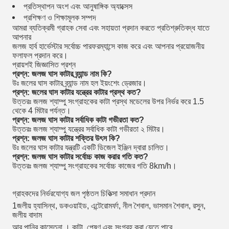
প্রতিস্থাপন অংশ এবং আনুষাঙ্গিক অ্যাক্সেস
প্রশিক্ষণ ও শিক্ষামূলক সম্পদ
আমরা ব্যতিক্রমী গ্রাহক সেবা এবং সহায়তা প্রদান করতে প্রতিশ্রুতিবদ্ধ যাতে
আপনার
জলজ হার্ব হার্ভেস্টার সর্বোচ্চ পারফরম্যান্সে কাজ করে এবং আপনার প্রয়োজনীয়
ফলাফল প্রদান করে।
প্রায়শই জিজ্ঞাসিত প্রশ্ন
প্রশ্ন: জলজ ঘাস কাটার ব্র্যান্ড নাম কি?
উঃ জলের ঘাস কাটার ব্র্যান্ড নাম হল ইয়ংশেং ড্রেজার।
প্রশ্ন: জলের ঘাস কাটার যন্ত্রের কাটার প্রস্থ কত?
উত্তরঃ জলজ শ্যাম্পু সংগ্রাহকের কাটা প্রস্থ মডেলের উপর নির্ভর করে 1.5
থেকে 4 মিটার পর্যন্ত।
প্রশ্ন: জলজ ঘাস কাটার সর্বাধিক কাটা গভীরতা কত?
উত্তরঃ জলজ শ্যাম্পু যন্ত্রের সর্বাধিক কাটা গভীরতা ২ মিটার।
প্রশ্ন: জলজ ঘাস কাটার শক্তির উৎস কি?
উঃ জলের ঘাস কাটার যন্ত্রটি একটি ডিজেল ইঞ্জিন দ্বারা চালিত।
প্রশ্ন: জলজ ঘাস কাটার সর্বোচ্চ কাজ করার গতি কত?
উত্তরঃ জলজ শ্যাম্পু সংগ্রাহকের সর্বোচ্চ কাজের গতি 8km/h।
গ্রাহকদের নির্ভরযোগ্য জল পৃষ্ঠতল চিকিত্সা সমাধান প্রদান
1জলীয় হ্যাসিন্থ, ডকওয়াইড, এন্টেরোমর্ফা, নীল শৈবাল, ভাসমান শৈবাল, রসুন,
জলীয় বাদাম
আর পানির কাস্তেনা ।
কাটা, পেষণ এবং সংগ্রহ করা যেতে পারে