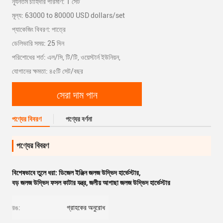
ন্যূনতম চাহিদার পরিমাণ: 1 সেট
মূল্য: 63000 to 80000 USD dollars/set
প্যাকেজিং বিবরণ: পাত্রে
ডেলিভারি সময়: 25 দিন
পরিশোধের শর্ত: এল/সি, টি/টি, ওয়েস্টার্ন ইউনিয়ন,
যোগানের ক্ষমতা: ৪৫টি সেট/বছর
সেরা দাম পান
পণ্যের বিবরণ
পণ্যের বর্ণনা
পণ্যের বিবরণ
বিশেষভাবে তুলে ধরা:
ডিজেল ইঞ্জিন জলজ উদ্ভিদ হার্ভেস্টার
,
বড় জলজ উদ্ভিদ ফসল কাটার যন্ত্র
,
জলীয় আগাছা জলজ উদ্ভিদ হার্ভেস্টার
রঙ:
গ্রাহকের অনুরোধ