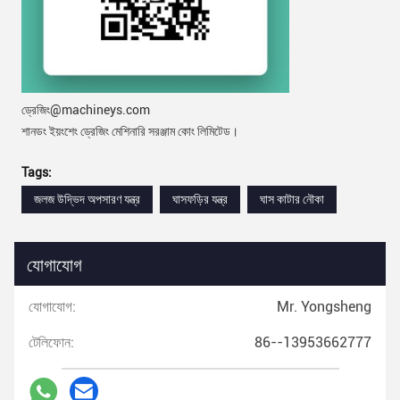
ড্রেজিং@machineys.com
শানডং ইয়ংশেং ড্রেজিং মেশিনারি সরঞ্জাম কোং লিমিটেড।
Tags:
জলজ উদ্ভিদ অপসারণ যন্ত্র
ঘাসফড়ির যন্ত্র
ঘাস কাটার নৌকা
যোগাযোগ
যোগাযোগ:
Mr. Yongsheng
টেলিফোন:
86--13953662777