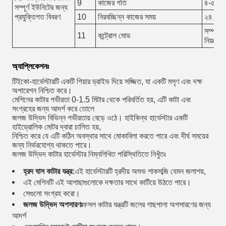
9
কাজের গতি
৪-৫ কিলো
সম্পূর্ণ ইউনিটের জন্য
প্রযুক্তিগত বিবরণ
10
নিরবচ্ছিন্ন কাজের সময়
২৪ ঘন্টা
সম্পূর্ণ
11
কন্ট্রোল মোড
নিয়ন্ত্রণ
অ্যাপ্লিকেশনঃ
টি
ইকো-হার্ভেস্টারটি একটি গিয়ার ড্রাইভ দিয়ে সজ্জিত, যা একটি মসৃণ এবং দক্ষ
অপারেশন নিশ্চিত করে।
মেশিনের কাটার গভীরতা 0-1.5 মিটার থেকে পরিবর্তিত হয়, এটি কাটা এবং
সংগ্রহের জন্য আদর্শ করে তোলে
জলজ উদ্ভিদ বিভিন্ন গভীরতায় বেড়ে ওঠে। হাইকিন্থ হার্ভেস্টার একটি
হাইড্রোলিক মোটর দ্বারা চালিত হয়,
নিশ্চিত করে যে এটি কঠিন অবস্থার সাথে মোকাবিলা করতে পারে এবং দীর্ঘ সময়ের
জন্য নির্ভরযোগ্য থাকতে পারে।
জলজ উদ্ভিদ কাটার হার্ভেস্টার নিম্নলিখিত পরিস্থিতিতে নিখুঁতঃ
হ্রদ ঘাস কাটার যন্ত্র:
এই হার্ভেস্টারটি হ্রদীয় অশুভ শাকসব্জি যেমন জলাশয়,
এই মেশিনটি এই আগাছাগুলোকে দক্ষতার সাথে কাটিয়ে উঠতে পারে।
সেগুলো সংগ্রহ করো।
জলজ উদ্ভিদ অপসারণঃ
ফসল কাটার যন্ত্রটি জলের গাছপালা অপসারণের জন্য
আদর্শ