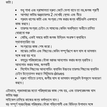
কাটা।
শুধু শাখা এবং দ্রাক্ষালতা দ্রুত কেটে ফেলা যাবে তা নয়,
জলজ প্রাণী
আগাছা কাটার যন্ত্র
তারপর 2 দেখেছি ব্লেড এবং নীচে
প্রথম ধাপের কাটা এবং সংগ্রহ শেষ করার জন্য কাঁচিগুলি একসাথে
কাজ করবে।
তারপর সংগ্রহ চেইন যে সামনের কেবিন অবস্থিত অধীনে চালিত
ঘোরানো শুরু
মোটর, একই সময়ে কাটা জলজ উদ্ভিদ সংরক্ষণ ক্যাবিনে
স্থানান্তরিত হয়
সংগ্রহের কাজ শেষ করো।
মাঝের কেবিন এবং পিছনের কেবিন সম্পূর্ণরূপে জল ঘাস বা ভাসমান
সঙ্গে ভরা হয় পরে
বস্তুর পরিষ্কারের নৌকা বরাবর আনলোড করার জন্য ড্রাইভ।
আনলোড করার সময়, জলবাহী
সিস্টেম পিছনের আনলোডিং ক্যাবিন উচ্চতর তারপর পিছনের ক্যাবিন
চেইন উত্তোলন করতে সিলিন্ডার drives
দ্রুত গতিতে চলবে, জলীয় ঘাস বা ভাসমান বস্তুগুলি উপকূলে অবতরণ
করবে।
এইভাবে, প্রথমবারের মতো পরিষ্কারের কাজ শেষ হয়, এবং তারপরে
জলজ ঘাস
কাটার যন্ত্র
সাইকেল চালিয়ে কাজের জন্য কর্মস্থলে যান।
বড় সম্পূর্ণ স্বয়ংক্রিয় পরিষ্কার নৌকা শক্তিশালী এবং বিভিন্ন উপাদান সঙ্গে