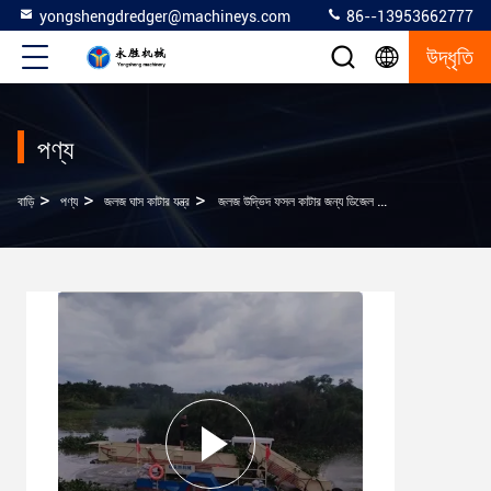
yongshengdredger@machineys.com
86--13953662777
উদ্ধৃতি
পণ্য
>
>
>
বাড়ি
পণ্য
জলজ ঘাস কাটার যন্ত্র
জলজ উদ্ভিদ ফসল কাটার জন্য ডিজেল ইঞ্জিন সহ বড় জলজ উদ্ভিদ ফসল কাটার যন্ত্র