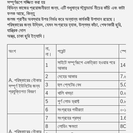
সম্পূর্ণরূপে সজ্জিত করা হয়
বিভিন্ন কাজের প্রয়োজনীয়তা জন্য. এটি শুধুমাত্র স্ট্যান্ডার্ড নীচের কাঁচি এবং কাটা
ফলক আছে, কিন্তু
জলজ প্রাণীর অবস্থার উপর নির্ভর করে অন্যান্য কার্যকরী উপাদান রয়েছে।
পরিষ্কারের জন্য উদ্ভিদ, যেমন সংগ্রহের হ্যাক, উল্লম্ব কাঁচা, পেষণকারী ছুরি,
যান্ত্রিক দোল
অস্ত্র, চাকা ছুরি ইত্যাদি।
না,
অংশ
পয়েন্ট
স্পেসিফ
না।
সাইটে সম্পূর্ণরূপে একত্রিত হওয়ার পরে
1
14mx5x
আকার
2
দেহের আকার
7.৬*৩.৬
A. পরিষ্কারের নৌকার
3
হুল প্লেটের বেধ
5.0/5.0
সম্পূর্ণ ইউনিটের জন্য
প্রযুক্তিগত বিবরণ
4
খালি খসড়া
0.৬৫ মি
5
পূর্ণ লোড ড্রাফ্ট
0.৮৫ মি
6
সংগ্রহের গভীরতা
০-১.২ ম
7
সংগ্রহের প্রস্থ
1.6 মি
8
লোডিং ক্ষমতা
8CB
A. পরিষ্কারের নৌকার