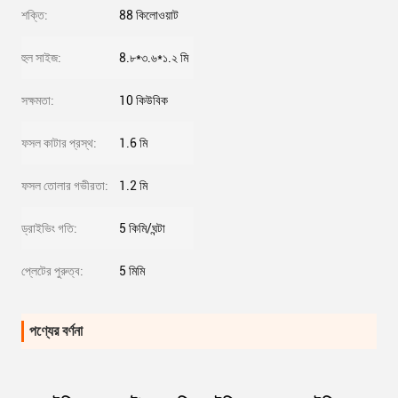
শক্তি:
88 কিলোওয়াট
হুল সাইজ:
8.৮*৩.৬*১.২ মি
সক্ষমতা:
10 কিউবিক
ফসল কাটার প্রস্থ:
1.6 মি
ফসল তোলার গভীরতা:
1.2 মি
ড্রাইভিং গতি:
5 কিমি/ঘন্টা
প্লেটের পুরুত্ব:
5 মিমি
পণ্যের বর্ণনা