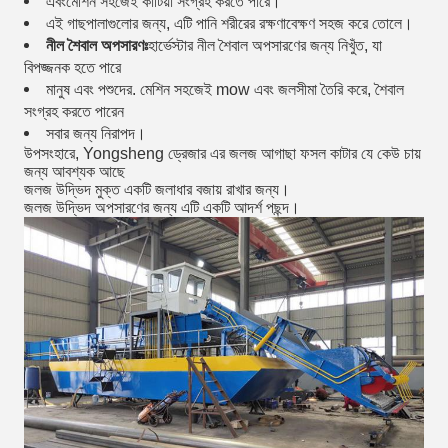
এবং
মেশিন সহজেই কাটিয়া সংগ্রহ করতে পারে।
এই গাছপালাগুলোর জন্য, এটি পানি শরীরের রক্ষণাবেক্ষণ সহজ করে তোলে।
নীল শৈবাল অপসারণঃ
হার্ভেস্টার নীল শৈবাল অপসারণের জন্য নিখুঁত, যা
বিপজ্জনক হতে পারে
মানুষ এবং পশুদের. মেশিন সহজেই mow এবং জলসীমা তৈরি করে, শৈবাল
সংগ্রহ করতে পারেন
সবার জন্য নিরাপদ।
উপসংহারে, Yongsheng ড্রেজার এর জলজ আগাছা ফসল কাটার যে কেউ চায়
জন্য আবশ্যক আছে
জলজ উদ্ভিদ মুক্ত একটি জলাধার বজায় রাখার জন্য।
জলজ উদ্ভিদ অপসারণের জন্য এটি একটি আদর্শ পছন্দ।