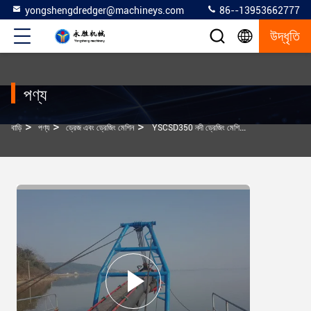
yongshengdredger@machineys.com
86--13953662777
উদ্ধৃতি
পণ্য
>
>
>
বাড়ি
পণ্য
ড্রেজ এবং ড্রেজিং মেশিন
YSCSD350 নদী ড্রেজিং মেশিন লাল রঙ 16kw বালি ড্রেজিং নৌকা 8 ইঞ্চি