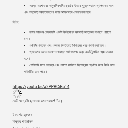
সমস্ত অংশ এবং আনুষাঙ্গিকগুলি ক্রেটের ভিতরে সুশৃঙ্খলভাবে স্থাপন করা হবে
এবং সহজেই সনাক্তকরণের জন্য যথাযথভাবে লেবেল করা হবে।
শিপিং:
কাটার সাকশন ড্রেজারটি একটি নির্ভরযোগ্য মালবাহী জাহাজের মাধ্যমে পাঠানো
হবে।
পণ্যটির গন্তব্য এবং ওজনের ভিত্তিতে শিপিংয়ের খরচ গণনা করা হবে।
গ্রাহককে তাদের চালানের অবস্থা পর্যবেক্ষণের জন্য একটি ট্র্যাকিং নম্বর দেওয়া
হবে।
ডেলিভারি সময় গন্তব্য এবং কোনো কাস্টমস ক্লিয়ারেন্স পদ্ধতির উপর নির্ভর করে
পরিবর্তিত হতে পারে।
https://youtu.be/a2PPRCiBq14
কেউ আগ্রহী হলে দয়া করে পরামর্শ দিন।
ইয়ংশেং ড্রেজার
বিক্রয় পরিচালক