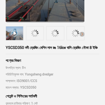
YSCSD350 নদী ড্রেজিং মেশিন লাল রঙ 16kw বালি ড্রেজিং নৌকা 8 ইঞ্চি
পণ্যের বিবরণ
উৎপত্তি স্থল: চীন
পরিচিতিমুলক নাম: Yongsheng dredger
সাক্ষ্যদান: ISO9001/CCS
মডেল নম্বার: YSCSD350
পেমেন্ট ও শিপিংয়ের শর্তাবলী
ন্যূনতম চাহিদার পরিমাণ: 1 সেট