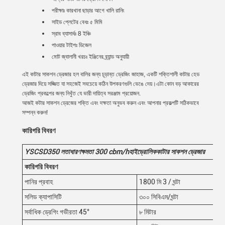
পরীক্ষাঃ কারখানা ছাড়ার আগে খালি রানিং
সাইড প্লেটের বেধঃ ৫ মিমি
স্রাব ব্যাসার্ধঃ 8 ইঞ্চি
পাওয়ার টাইপঃ ডিজেল
মোট জ্বালানী খরচঃ ইঞ্জিনের ব্র্যান্ড অনুযায়ী
এই কাটার সাকশন ড্রেজার হল বালির জন্য চূড়ান্ত ড্রেজিং জাহাজ, একটি শক্তিশালী কাটার হেড
ড্রেজার দিয়ে সজ্জিত যা সহজেই সবচেয়ে কঠিন উপকরণগুলি ভেঙে দেয়।এটা কোন বড় আকারের
ড্রেজিং প্রকল্পের জন্য নিখুঁত যে ভারী দায়িত্ব সরঞ্জাম প্রয়োজন.
আজই কটার সাকশন ড্রেজের শক্তি এবং দক্ষতা অনুভব করুন এবং আপনার প্রকল্পটি সঠিকভাবে
সম্পন্ন করুন!
কারিগরি বিবরণ
YSCSD35
0
লতা
ধারণক্ষমতা 300
cbm/h
হাইড্রোলিক
কাটার সাকশন ড্রেজার
কারিগরি বিবরণ
পানির প্রবাহ
1800 মি 3 / ঘন্টা
সলিড ক্যাপাসিটি
৩০০ সিবিএম/ঘন্টা
সর্বাধিক ড্রেগিং গভীরতা 45°
৮ মিটার