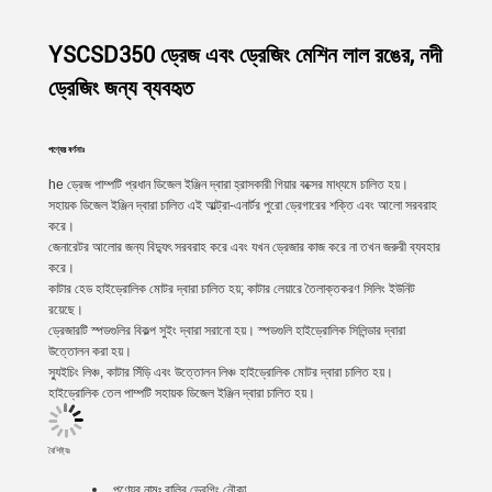
YSCSD350 ড্রেজ এবং ড্রেজিং মেশিন লাল রঙের, নদী
ড্রেজিং জন্য ব্যবহৃত
পণ্যের বর্ণনাঃ
he ড্রেজ পাম্পটি প্রধান ডিজেল ইঞ্জিন দ্বারা হ্রাসকারী গিয়ার বক্সের মাধ্যমে চালিত হয়।
সহায়ক ডিজেল ইঞ্জিন দ্বারা চালিত এই আল্ট্রা-এনার্টর পুরো ড্রেগারের শক্তি এবং আলো সরবরাহ
করে।
জেনারেটর আলোর জন্য বিদ্যুৎ সরবরাহ করে এবং যখন ড্রেজার কাজ করে না তখন জরুরী ব্যবহার
করে।
কাটার হেড হাইড্রোলিক মোটর দ্বারা চালিত হয়; কাটার লেয়ারে তৈলাক্তকরণ সিলিং ইউনিট
রয়েছে।
ড্রেজারটি স্পডগুলির বিকল্প সুইং দ্বারা সরানো হয়। স্পডগুলি হাইড্রোলিক সিলিন্ডার দ্বারা
উত্তোলন করা হয়।
স্যুইচিং লিঞ্চ, কাটার সিঁড়ি এবং উত্তোলন লিঞ্চ হাইড্রোলিক মোটর দ্বারা চালিত হয়।
হাইড্রোলিক তেল পাম্পটি সহায়ক ডিজেল ইঞ্জিন দ্বারা চালিত হয়।
বৈশিষ্ট্যঃ
পণ্যের নামঃ
বালির ড্রেগিং নৌকা