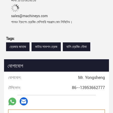
+৮৬ ১৫২৫৩৬১৯৫১৬
sales@machineys.com
শানডং ইয়ংশেং ড্রেজিং মেশিনারি সরঞ্জাম কোং লিমিটেড।
Tags:
ড্রেজার জাহাজ
কাটার সাকশন ড্রেজ
বালি ড্রেজিং নৌকা
যোগাযোগ
যোগাযোগ:
Mr. Yongsheng
টেলিফোন:
86--13953662777