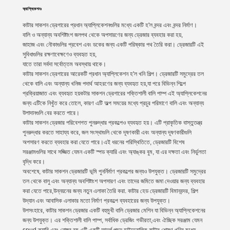
অ্যাপ্লিকেশনঃ
কাটার সাকশন ড্রেগারের প্রধান অ্যাপ্লিকেশনগুলির মধ্যে একটি হ'ল বন্দর এবং বন্দর নির্মাণ।
বালি ও অন্যান্য অবশিষ্টাংশ জলপথ থেকে অপসারণের জন্য ড্রেজার ব্যবহার করা হয়,
জাহাজ এবং নৌকাগুলির প্রবেশ এবং ডকের জন্য একটি পরিষ্কার পথ তৈরি করা। ড্রেজারটি এই
সুবিধাগুলির রক্ষণাবেক্ষণেও ব্যবহৃত হয়,
যাতে তারা সর্বদা সর্বোত্তম অবস্থায় থাকে।
কাটার সাকশন ড্রেগারের আরেকটি প্রধান অ্যাপ্লিকেশন হ'ল খনি শিল্প। ড্রেজারটি সমুদ্রের তল
থেকে বালি এবং অন্যান্য খনিজ পদার্থ আহরণের জন্য ব্যবহৃত হয়,যা পরে বিভিন্ন শিল্পে
প্রক্রিয়াজাত এবং ব্যবহৃত হয়কটার সাকশন ড্রেগারের শক্তিশালী বালি পাম্প এই অ্যাপ্লিকেশনের
জন্য এটিকে নিখুঁত করে তোলে, কারণ এটি অল্প সময়ের মধ্যে প্রচুর পরিমাণে বালি এবং অন্যান্য
উপাদানগুলি বের করতে পারে।
কাটার সাকশন ড্রেজার পরিবেশগত পুনরুদ্ধার প্রকল্পেও ব্যবহৃত হয়। এটি প্রাকৃতিক বাস্তুতন্ত্র
পুনরুদ্ধার করতে সাহায্য করে, জল সংস্থাগুলি থেকে দূষণকারী এবং অন্যান্য দূষণকারীগুলি
অপসারণ করতে ব্যবহার করা যেতে পারে।এই ধরনের পরিস্থিতিতে, ড্রেজারটি বিশেষ
সরঞ্জামগুলির সাথে সজ্জিত যেমন একটি স্পড ক্যারি এবং অ্যাঙ্কর বুম, যা এর দক্ষতা এবং নির্ভুলতা
বৃদ্ধি করে।
অবশেষে, কাটার সাকশন ড্রেজারটি ভূমি পুনর্নির্মাণ প্রকল্পের জন্যও উপযুক্ত। ড্রেজারটি সমুদ্রের
তল থেকে বালু এবং অন্যান্য অবশিষ্টাংশ অপসারণ এবং তাদের জমিতে জমা দেওয়ার জন্য ব্যবহার
করা যেতে পারে,উন্নয়নের জন্য নতুন এলাকা তৈরি করা. কাটার হেড ড্রেজারটি বিমানবন্দর, শিল্প
উদ্যান এবং আবাসিক এলাকার মতো নির্মাণ প্রকল্পে ব্যবহারের জন্য উপযুক্ত।
উপসংহারে, কাটার সাকশন ড্রেজার একটি বহুমুখী বালি ড্রেজার মেশিন যা বিভিন্ন অ্যাপ্লিকেশনের
জন্য উপযুক্ত। এর শক্তিশালী বালি পাম্প, সর্বাধিক ড্রেজিং গভীরতা,এবং ঐচ্ছিক সরঞ্জাম যেমন