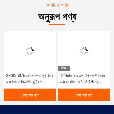
আমাদের পণ্য
অনুরূপ পণ্য
ভিডিও
3800m3/h মডেল স্পড ক্যারিয়ার
100cbm মডেল শক্তিশালী ড্রেজ
এবং সিমেন্স পিএলসি কন্ট্রোল
এবং ড্রেজিং মেশিন 8 ইঞ্চি বড়
সিস্টেমের সাথে ড্রেজ
আকারের ড্রেজিং প্রকল্প এবং
কাজগুলির জন্য
সেরা দাম পান
সেরা দাম পান