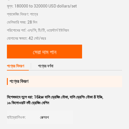
মূল্য: 180000 to 320000 USD dollars/set
প্যাকেজিং বিবরণ: পাত্রে
ডেলিভারি সময়: 28 দিন
পরিশোধের শর্ত: এল/সি, টি/টি, ওয়েস্টার্ন ইউনিয়ন
যোগানের ক্ষমতা: 42 সেট/বছর
সেরা দাম পান
পণ্যের বিবরণ
পণ্যের বর্ণনা
পণ্যের বিবরণ
বিশেষভাবে তুলে ধরা:
16kw বালি ড্রেজিং নৌকা
,
বালি ড্রেগিং নৌকা 8 ইঞ্চি
,
১৬ কিলোওয়াট নদী ড্রেজিং মেশিন
হাইড্রোলিওক:
রেক্সরথ