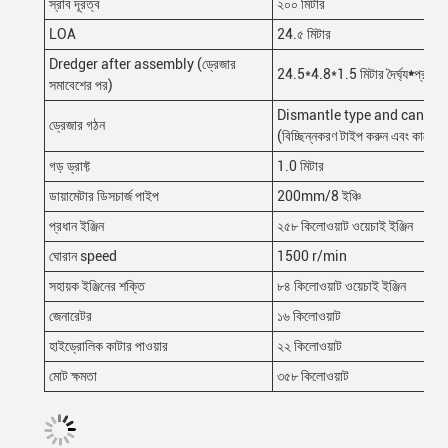
স্রাব দূরত্ব
২০০ মিটার
LOA
24.৫ মিটার
Dredger after assembly (ড্রেজার
24.5*4.8*1.5 মিটার দৈর্ঘ্য
*
প্রস্থ
সমাবেশের পর)
Dismantle type and can be 
ড্রেজার গঠন
(বিচ্ছিন্নকরণ টাইপ করুন এবং কাজের
গড় ড্রাফ্ট
1.0 মিটার
ডায়ামেটার ডিসচার্জ পাইপ
200mm/8 ইঞ্চি
প্রধান ইঞ্জিন
২৫৮ কিলোওয়াট ওয়েচাই ইঞ্জিন
ঘোরান speed
1500 r/min
সহায়ক ইঞ্জিনের শক্তি
৮৪ কিলোওয়াট ওয়েচাই ইঞ্জিন
জেনারেটর
১৬ কিলোওয়াট
হাইড্রোলিক কাটার পাওয়ার
২২ কিলোওয়াট
মোট ক্ষমতা
৩৫৮ কিলোওয়াট