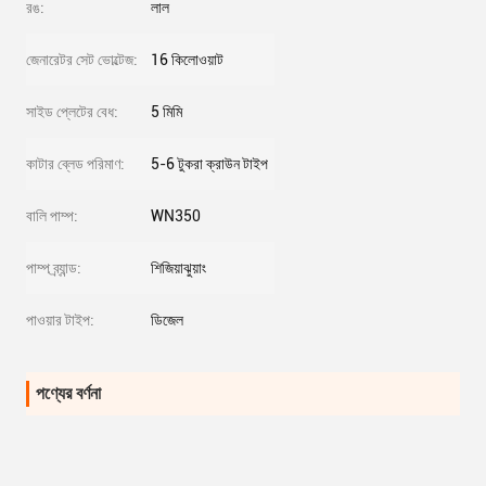
রঙ:
লাল
জেনারেটর সেট ভোল্টেজ:
16 কিলোওয়াট
সাইড প্লেটের বেধ:
5 মিমি
কাটার ব্লেড পরিমাণ:
5-6 টুকরা ক্রাউন টাইপ
বালি পাম্প:
WN350
পাম্প ব্র্যান্ড:
শিজিয়াঝুয়াং
পাওয়ার টাইপ:
ডিজেল
পণ্যের বর্ণনা