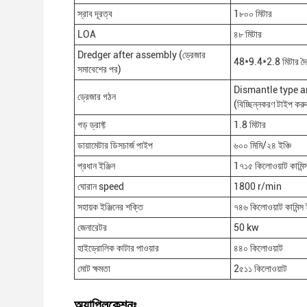
স্রাব দূরত্ব
1৮০০ মিটার
LOA
৪৮ মিটার
Dredger after assembly (ড্রেজার
48*9.4*2.8 মিটার দৈর্
সমাবেশের পর)
Dismantle type a
ড্রেজার গঠন
(বিচ্ছিন্নকরণ টাইপ কর
গড় ড্রাফ্ট
1.8 মিটার
ডায়ামেটার ডিসচার্জ পাইপ
৬০০ মিমি/২৪ ইঞ্চি
প্রধান ইঞ্জিন
1৭১৫ কিলোওয়াট কামিন্স
ঘোরান speed
1800 r/min
সহায়ক ইঞ্জিনের শক্তি
৭৪৬ কিলোওয়াট কামিন্স ই
জেনারেটর
50 kw
হাইড্রোলিক কাটার পাওয়ার
৪৪০ কিলোওয়াট
মোট ক্ষমতা
2৫১১ কিলোওয়াট
অ্যাপ্লিকেশনঃ