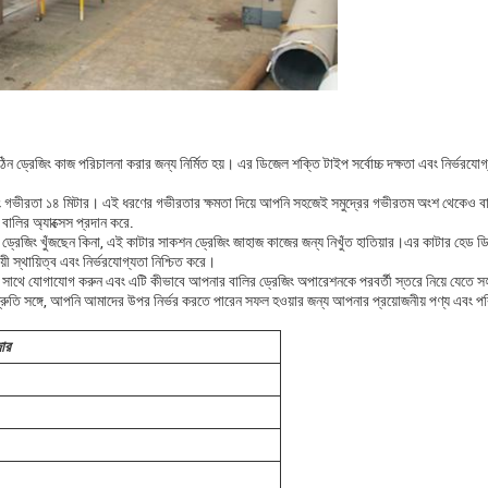
িন ড্রেজিং কাজ পরিচালনা করার জন্য নির্মিত হয়। এর ডিজেল শক্তি টাইপ সর্বোচ্চ দক্ষতা এবং নির্ভরযোগ্
ং গভীরতা ১৪ মিটার। এই ধরণের গভীরতার ক্ষমতা দিয়ে আপনি সহজেই সমুদ্রের গভীরতম অংশ থেকেও বা
বালির অ্যাক্সেস প্রদান করে.
ালি ড্রেজিং খুঁজছেন কিনা, এই কাটার সাকশন ড্রেজিং জাহাজ কাজের জন্য নিখুঁত হাতিয়ার।এর কাটার হেড ডি
়ী স্থায়িত্ব এবং নির্ভরযোগ্যতা নিশ্চিত করে।
াথে যোগাযোগ করুন এবং এটি কীভাবে আপনার বালির ড্রেজিং অপারেশনকে পরবর্তী স্তরে নিয়ে যেতে স
িশ্রুতি সঙ্গে, আপনি আমাদের উপর নির্ভর করতে পারেন সফল হওয়ার জন্য আপনার প্রয়োজনীয় পণ্য এবং পর
ার