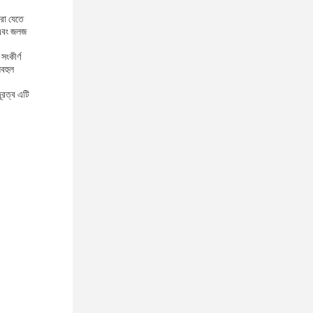
করা যেতে
 এবং জলজ
সংকীর্ণ
়বহুল
ূরত্ব এটি