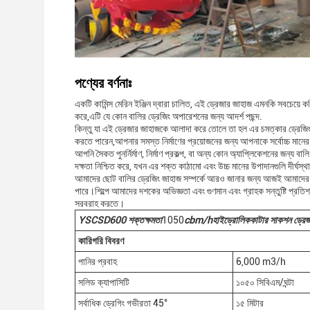
পণ্যের বর্ণনাঃ
একটি কামিন্স মেরিন ইঞ্জিন দ্বারা চালিত, এই ড্রেজার জাহাজ এমনকি সবচেয়ে কঠ
করে,এটি যে কোন বালির ড্রেজিং অপারেশনের জন্য আদর্শ পছন্দ.
কিন্তু যা এই ড্রেজার জাহাজকে আলাদা করে তোলে তা হল এর চমত্কার ড্রেজি
করতে পারেন,আপনার সমস্ত নির্মাণের প্রয়োজনের জন্য আপনাকে সর্বোচ্চ মানের 
আপনি সৈকত পুনর্নির্মাণ, নির্মাণ প্রকল্প, বা অন্য কোন অ্যাপ্লিকেশনের জন্য ব
দক্ষতা নিশ্চিত করে, যখন এর শক্ত কাঠামো এবং উচ্চ মানের উপাদানগুলি দীর্ঘস্থায
আমাদের ছোট বালির ড্রেজিং জাহাজ সম্পর্কে আরও জানার জন্য আজই আমাদের স
পারে।শিল্পে আমাদের দশকের অভিজ্ঞতা এবং গুণমান এবং গ্রাহক সন্তুষ্টি প্রত
সরবরাহ করতে।
YSCSD
600
শক্ত
ক্ষমতা
1050
cbm/h
হাইড্রোলিক
কাটার সাকশন ড্রেজ
কারিগরি বিবরণ
পানির প্রবাহ
6,000 m3/h
সলিড ক্যাপাসিটি
১০৫০ সিবিএম/ঘন্টা
সর্বাধিক ড্রেগিং গভীরতা 45°
১৫ মিটার