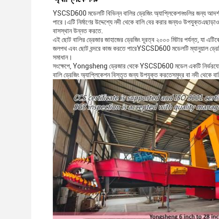
YSCSD600 মডেলটি বিভিন্ন বালির ড্রেজিং অ্যাপ্লিকেশনগুলির জন্য আদর্শ। এট
পারে।এটি নির্মাণের উদ্দেশ্যে নদী থেকে বালি বের করার জন্যও উপযুক্তএছাড
বাসস্থান উন্নত করতে.
এই ছোট বালির ড্রেজার জাহাজের ড্রেজিং দূরত্ব ২০০০ মিটার পর্যন্ত, যা এট
জলপথ এবং ছোট বন্দরে কাজ করতে পারেYSCSD600 মডেলটি ম্যানুয়াল ড্রেজিং প
সমাধান।
সংক্ষেপে, Yongsheng ড্রেজার থেকে YSCSD600 মডেল একটি নির্ভরযোগ্য এবং
বালি ড্রেজিং অ্যাপ্লিকেশন বিস্তৃত জন্য উপযুক্ত করতেসমুদ্র বা নদী থেকে