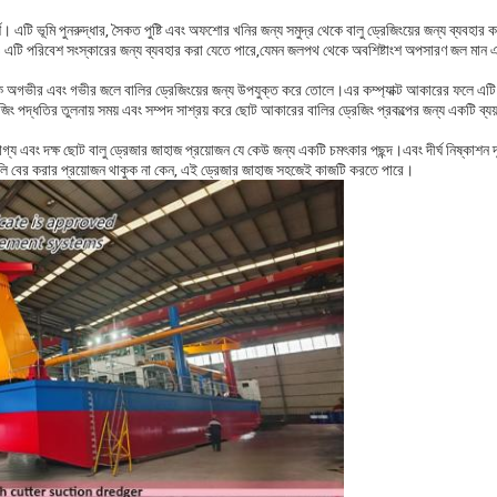
ি ভূমি পুনরুদ্ধার, সৈকত পুষ্টি এবং অফশোর খনির জন্য সমুদ্র থেকে বালু ড্রেজিংয়ের জন্য ব্যবহার 
়াও এটি পরিবেশ সংস্কারের জন্য ব্যবহার করা যেতে পারে,যেমন জলপথ থেকে অবশিষ্টাংশ অপসারণ জল মান
িকে অগভীর এবং গভীর জলে বালির ড্রেজিংয়ের জন্য উপযুক্ত করে তোলে।এর কম্প্যাক্ট আকারের ফলে এটি 
দ্ধতির তুলনায় সময় এবং সম্পদ সাশ্রয় করে ছোট আকারের বালির ড্রেজিং প্রকল্পের জন্য একটি ব্যয
 দক্ষ ছোট বালু ড্রেজার জাহাজ প্রয়োজন যে কেউ জন্য একটি চমৎকার পছন্দ।এবং দীর্ঘ নিষ্কাশন দ
 বালি বের করার প্রয়োজন থাকুক না কেন, এই ড্রেজার জাহাজ সহজেই কাজটি করতে পারে।