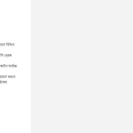
যতা নিশ্চিত
লি ড্রেজ
জাইন সর্বোচ্চ
হায়তা করতে
িষেবা