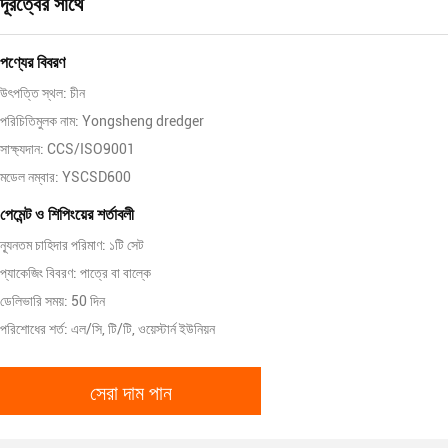
দূরত্বের সাথে
পণ্যের বিবরণ
উৎপত্তি স্থল: চীন
পরিচিতিমুলক নাম: Yongsheng dredger
সাক্ষ্যদান: CCS/ISO9001
মডেল নম্বার: YSCSD600
পেমেন্ট ও শিপিংয়ের শর্তাবলী
ন্যূনতম চাহিদার পরিমাণ: ১টি সেট
প্যাকেজিং বিবরণ: পাত্রে বা বাল্কে
ডেলিভারি সময়: 50 দিন
পরিশোধের শর্ত: এল/সি, টি/টি, ওয়েস্টার্ন ইউনিয়ন
সেরা দাম পান