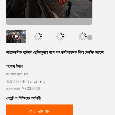
হাইড্রোলিক কন্ট্রোল সেন্ট্রিফুগাল পাম্প সহ কাস্টমাইজড স্টিল ড্রেজিং জাহাজ
পণ্যের বিবরণ
উৎপত্তি স্থল: চীন
পরিচিতিমুলক নাম: Yongsheng
মডেল নম্বার: YSCSD400
পেমেন্ট ও শিপিংয়ের শর্তাবলী
সেরা দাম পান