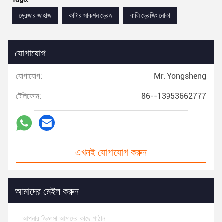
ড্রেজার জাহাজ
কাটার সাকশন ড্রেজ
বালি ড্রেজিং নৌকা
যোগাযোগ
যোগাযোগ:
Mr. Yongsheng
টেলিফোন:
86--13953662777
এখনই যোগাযোগ করুন
আমাদের মেইল করুন