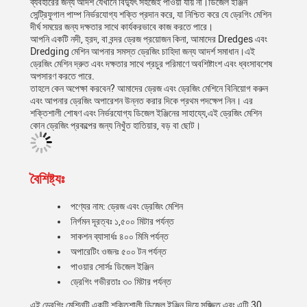
ব্যবহারের জন্য আদর্শ যেখানে বিদ্যুৎ সহজেই পাওয়া যায় না।ডিজেল ইঞ্জিন
সেন্ট্রিফুগাল পাম্প নির্ভরযোগ্য শক্তি প্রদান করে, যা নিশ্চিত করে যে ড্রেগিং মেশিন
দীর্ঘ সময়ের জন্য দক্ষতার সাথে কার্যকরভাবে কাজ করতে পারে।
আপনি একটি নদী, হ্রদ, বা বন্দর ড্রেজ প্রয়োজন কিনা, আমাদের Dredges এবং
Dredging মেশিন আপনার সমস্ত ড্রেজিং চাহিদা জন্য আদর্শ সমাধান।এই
ড্রেজিং মেশিন দ্রুত এবং দক্ষতার সাথে প্রচুর পরিমাণে অবশিষ্টাংশ এবং ধ্বংসাবশেষ
অপসারণ করতে পারে.
তাহলে কেন অপেক্ষা করবেন? আমাদের ড্রেজ এবং ড্রেজিং মেশিনে বিনিয়োগ করুন
এবং আপনার ড্রেজিং অপারেশন উন্নত করার দিকে প্রথম পদক্ষেপ নিন। এর
শক্তিশালী শোষণ এবং নির্ভরযোগ্য ডিজেল ইঞ্জিনের সাহায্যে,এই ড্রেজিং মেশিন
কোন ড্রেজিং প্রকল্পের জন্য নিখুঁত হাতিয়ার, বড় বা ছোট।
বৈশিষ্ট্যঃ
পণ্যের নাম: ড্রেজ এবং ড্রেজিং মেশিন
নির্গমন দূরত্বঃ ১,৫০০ মিটার পর্যন্ত
সাকশন ব্যাসার্ধঃ ৪০০ মিমি পর্যন্ত
অপারেটিং ওজনঃ ৫০০ টন পর্যন্ত
পাওয়ার সোর্সঃ ডিজেল ইঞ্জিন
ড্রেগিং গভীরতাঃ ৩০ মিটার পর্যন্ত
এই ড্রেগিং মেশিনটি একটি শক্তিশালী ডিজেল ইঞ্জিন দিয়ে সজ্জিত এবং এটি 30