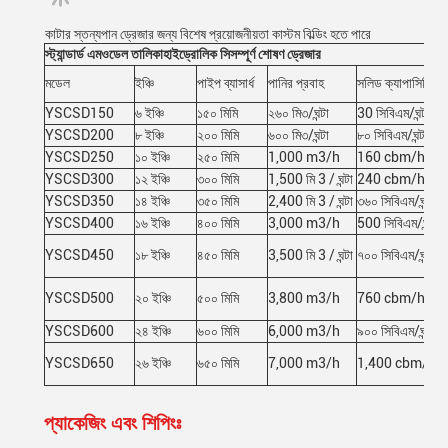
কাটার স্তন্যপান ড্রেজার জন্য বিশেষ প্রয়োজনীয়তা কাস্টম বিল্ডিং হতে পারে
স্ট্যান্ডার্ড এম
ওডেল তালিকা
হাইড্রোলিক সি
সম্পূর্ণ শোষণ ড্রেজার
মডেল
ইঞ্চি
পাইপ ব্যাসার্ধ
পানির প্রবাহ
সলিড ক্যাপাসিটি
YSCSD150
৬ ইঞ্চি
১৫০ মিমি
২৬০ মি৩/ঘন্টা
30 সিবিএম/ঘন্টা
YSCSD200
৮ ইঞ্চি
২০০ মিমি
৬০০ মি৩/ঘন্টা
৮০ সিবিএম/ঘন্টা
YSCSD250
১০ ইঞ্চি
২৫০ মিমি
1,000 m3/h
160 cbm/h
YSCSD300
১২ ইঞ্চি
৩০০ মিমি
1,500 মি 3 / ঘন্টা
240 cbm/h
YSCSD350
১৪ ইঞ্চি
৩৫০ মিমি
2,400 মি 3 / ঘন্টা
৩৬০ সিবিএম/ঘন্টা
YSCSD400
১৬ ইঞ্চি
৪০০ মিমি
3,000 m3/h
500 সিবিএম/ঘন্টা
YSCSD450
১৮ ইঞ্চি
৪৫০ মিমি
3,500 মি 3 / ঘন্টা
৭০০ সিবিএম/ঘন্টা
YSCSD500
২০ ইঞ্চি
৫০০ মিমি
3,800 m3/h
760 cbm/h
YSCSD600
২৪ ইঞ্চি
৬০০ মিমি
6,000 m3/h
৯০০ সিবিএম/ঘন্টা
YSCSD650
২৬ ইঞ্চি
৬৫০ মিমি
7,000 m3/h
1,400 cbm/h
প্যাকেজিং এবং শিপিংঃ