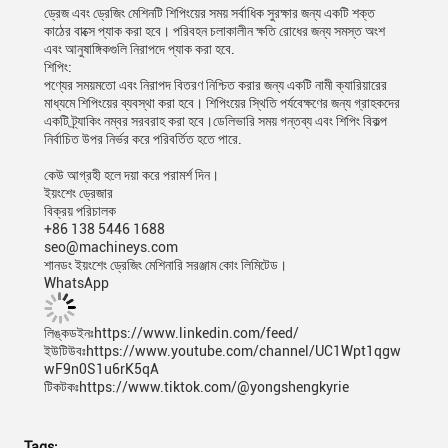
ড্রেজ এবং ড্রেজিং মেশিনটি শিপিংয়ের সময় সর্বাধিক সুরক্ষার জন্য একটি শক্ত
কাঠের বাক্সে প্যাক করা হবে। পরিবহন চলাকালীন ক্ষতি রোধের জন্য সমস্ত অংশ
এবং আনুষাঙ্গিকগুলি নিরাপদে প্যাক করা হবে.
শিপিং:
পণ্যের সময়মতো এবং নিরাপদ বিতরণ নিশ্চিত করার জন্য একটি নামী ক্যারিয়ারের
মাধ্যমে শিপিংয়ের ব্যবস্থা করা হবে। শিপিংয়ের স্থিতি পর্যবেক্ষণের জন্য গ্রাহকদের
একটি ট্র্যাকিং নম্বর সরবরাহ করা হবে।ডেলিভারি সময় গন্তব্য এবং শিপিং বিকল্প
নির্বাচিত উপর নির্ভর করে পরিবর্তিত হতে পারে.
কেউ আগ্রহী হলে দয়া করে পরামর্শ দিন।
ইয়ংশেং ড্রেজার
বিক্রয় পরিচালক
+86 138 5446 1688
seo@machineys.com
শানডং ইয়ংশেং ড্রেজিং মেশিনারি সরঞ্জাম কোং লিমিটেড।
WhatsApp
লিঙ্কডইনঃhttps://www.linkedin.com/feed/
ইউটিউবঃhttps://www.youtube.com/channel/UC1Wpt1qgw
wF9n0S1u6rK5qA
টিকটকঃhttps://www.tiktok.com/@yongshengkyrie
Tags: