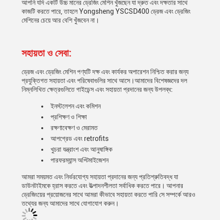
আপনি যদি একটি উচ্চ মানের ড্রেজিং মেশিন খুঁজছেন যা দ্রুত এবং দক্ষতার সাথে
কাজটি করতে পারে, তাহলে Yongsheng YSCSD400 ড্রেজ এবং ড্রেজিং
মেশিনের চেয়ে আর বেশি খুঁজবেন না।
সহায়তা ও সেবা:
ড্রেজ এবং ড্রেজিং মেশিন পণ্যটি দক্ষ এবং কার্যকর অপারেশন নিশ্চিত করার জন্য
প্রযুক্তিগত সহায়তা এবং পরিষেবাগুলির সাথে আসে।আমাদের বিশেষজ্ঞদের দল
নিম্নলিখিত ক্ষেত্রগুলিতে গাইডেন্স এবং সহায়তা প্রদানের জন্য উপলব্ধ:
ইনস্টলেশন এবং কমিশন
প্রশিক্ষণ ও শিক্ষা
রক্ষণাবেক্ষণ ও মেরামত
আপগ্রেড এবং retrofits
খুচরা যন্ত্রাংশ এবং আনুষাঙ্গিক
পারফরম্যান্স অপ্টিমাইজেশন
আমরা সময়মত এবং নির্ভরযোগ্য সহায়তা প্রদানের জন্য প্রতিশ্রুতিবদ্ধ যা
ডাউনটাইমকে হ্রাস করতে এবং উত্পাদনশীলতা সর্বাধিক করতে পারে। আপনার
ড্রেজিংয়ের প্রয়োজনের সাথে আমরা কীভাবে সহায়তা করতে পারি সে সম্পর্কে আরও
তথ্যের জন্য আমাদের সাথে যোগাযোগ করুন।