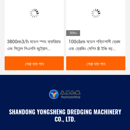
ভিডিও
3800m3/h মডেল স্পড ক্যারিয়ার
100cbm মডেল শক্তিশালী ড্রেজ
এবং সিমেন্স পিএলসি কন্ট্রোল
এবং ড্রেজিং মেশিন 8 ইঞ্চি বড়
সিস্টেমের সাথে ড্রেজ
আকারের ড্রেজিং প্রকল্প এবং
কাজগুলির জন্য
সেরা দাম পান
সেরা দাম পান
SHANDONG YONGSHENG DREDGING MACHINERY
CO., LTD.