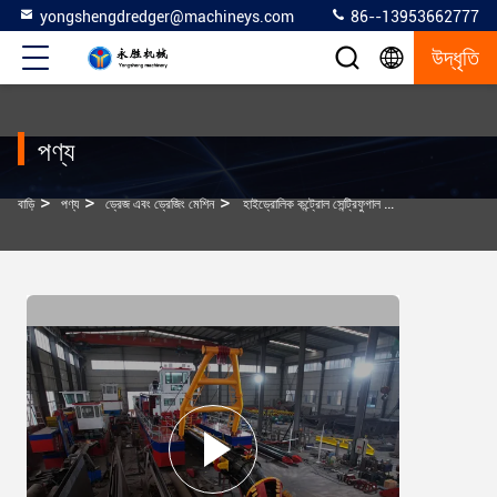
yongshengdredger@machineys.com
86--13953662777
উদ্ধৃতি
পণ্য
>
>
>
বাড়ি
পণ্য
ড্রেজ এবং ড্রেজিং মেশিন
হাইড্রোলিক কন্ট্রোল সেন্ট্রিফুগাল পাম্প সহ কাস্টমাইজড স্টিল ড্রেজিং জাহাজ