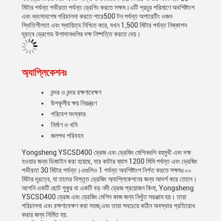
মিটার পর্যন্ত গভীরতা পর্যন্ত ড্রেগিং করতে সক্ষম।এটি প্রচুর পরিমাণে অবশিষ্টাংশ
এবং ধ্বংসাবশেষ পরিচালনা করতে পারে500 টন পর্যন্ত অপারেটিং ওজন
স্থিতিশীলতা এবং স্থায়িত্ব নিশ্চিত করে, যখন 1,500 মিটার পর্যন্ত নিষ্কাশন
দূরত্ব ড্রেগেড উপাদানগুলির দক্ষ নিষ্পত্তি করতে দেয়।
অ্যাপ্লিকেশনঃ
বন্দর ও বন্দর রক্ষণাবেক্ষণ
উপকূলীয় ক্ষয় নিয়ন্ত্রণ
পরিবেশ সংস্কার
নির্মাণ ও খনি
জলপথ পরিবহন
Yongsheng YSCSD400 ড্রেজ এবং ড্রেজিং মেশিনগুলি বহুমুখী এবং দক্ষ
হওয়ার জন্য ডিজাইন করা হয়েছে, যার কাটার ব্যাস 1200 মিমি পর্যন্ত এবং ড্রেজিং
গভীরতা 30 মিটার পর্যন্ত।এগুলিও 1 পর্যন্ত অবশিষ্টাংশ নির্গত করতে সক্ষম৫০০
মিটার দূরত্বে, যা তাদের বিস্তৃত ড্রেজিং অ্যাপ্লিকেশনের জন্য আদর্শ করে তোলে।
আপনি একটি ছোট পুকুর বা একটি বড় নদী ড্রেজ প্রয়োজন কিনা, Yongsheng
YSCSD400 ড্রেজ এবং ড্রেজিং মেশিন কাজ জন্য নিখুঁত সরঞ্জাম হয়। তারা
পরিচালনা এবং রক্ষণাবেক্ষণ করা সহজ,এবং তারা সবচেয়ে কঠিন অবস্থার প্রতিরোধ
করার জন্য নির্মিত হয়.