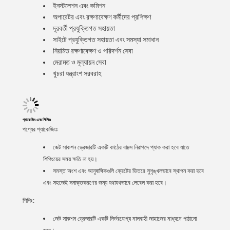
ইনস্টলেশন এবং কমিশন
অপারেটর এবং রক্ষণাবেক্ষণ কর্মীদের প্রশিক্ষণ
দূরবর্তী প্রযুক্তিগত সহায়তা
সাইটে প্রযুক্তিগত সহায়তা এবং সমস্যা সমাধান
নিয়মিত রক্ষণাবেক্ষণ ও পরিদর্শন সেবা
মেরামত ও মূল্যায়ন সেবা
খুচরা যন্ত্রাংশ সরবরাহ
প্যাকেজিং এবং শিপিংঃ
পণ্যের প্যাকেজিংঃ
জেট সাকশন ড্রেজারটি একটি কাঠের বাক্সে নিরাপদে প্যাক করা হবে যাতে
শিপিংয়ের সময় ক্ষতি না হয়।
সমস্ত অংশ এবং আনুষাঙ্গিকগুলি ক্রেটের ভিতরে সুশৃঙ্খলভাবে স্থাপন করা হবে
এবং সহজেই সনাক্তকরণের জন্য যথাযথভাবে লেবেল করা হবে।
শিপিং:
জেট সাকশন ড্রেজারটি একটি নির্ভরযোগ্য মালবাহী জাহাজের মাধ্যমে পাঠানো