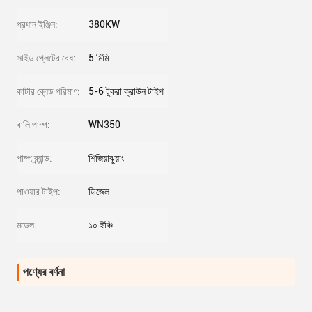
প্রধান ইঞ্জিন:
380KW
সাইড প্লেটের বেধ:
5 মিমি
কাটার ব্লেড পরিমাণ:
5-6 টুকরা ক্রাউন টাইপ
বালি পাম্প:
WN350
পাম্প ব্র্যান্ড:
শিজিয়াঝুয়াং
পাওয়ার টাইপ:
ডিজেল
মডেল:
১০ ইঞ্চি
পণ্যের বর্ণনা