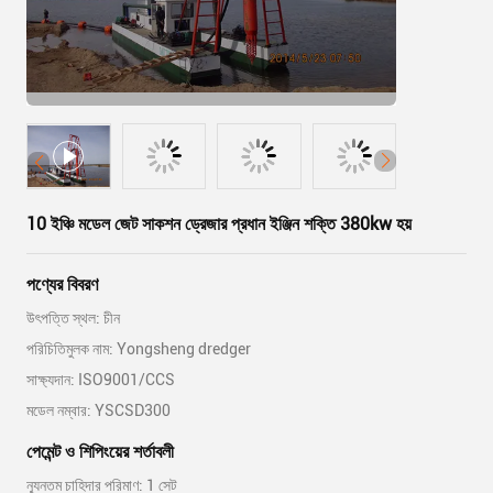
10 ইঞ্চি মডেল জেট সাকশন ড্রেজার প্রধান ইঞ্জিন শক্তি 380kw হয়
পণ্যের বিবরণ
উৎপত্তি স্থল: চীন
পরিচিতিমুলক নাম: Yongsheng dredger
সাক্ষ্যদান: ISO9001/CCS
মডেল নম্বার: YSCSD300
পেমেন্ট ও শিপিংয়ের শর্তাবলী
ন্যূনতম চাহিদার পরিমাণ: 1 সেট