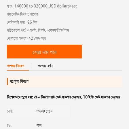
মূল্য: 140000 to 320000 USD dollars/set
প্যাকেজিং বিবরণ: পাত্রে
ডেলিভারি সময়: 26 দিন
পরিশোধের শর্ত: এল/সি, টি/টি, ওয়েস্টার্ন ইউনিয়ন
যোগানের ক্ষমতা: 42 সেট/বছর
সেরা দাম পান
পণ্যের বিবরণ
পণ্যের বর্ণনা
পণ্যের বিবরণ
বিশেষভাবে তুলে ধরা:
৩৮০ কিলোওয়াট জেট সাকশন ড্রেজার
,
10 ইঞ্চি জেট সাকশন ড্রেজার
শৈলী:
স্প্লিট টাইপ
রঙ:
লাল