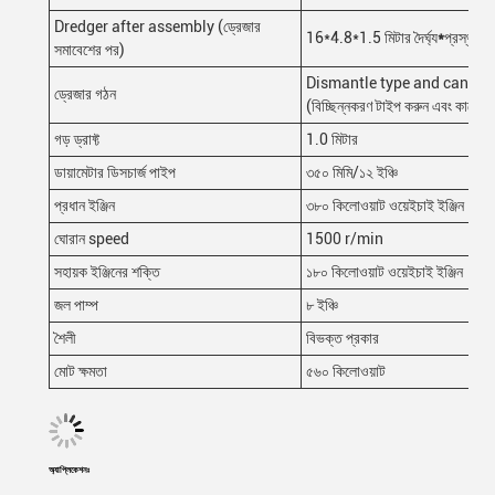
Dredger after assembly (ড্রেজার
16*4.8*1.5 মিটার দৈর্ঘ্য
*
প্রস্থ* গ
সমাবেশের পর)
Dismantle type and can be 
ড্রেজার গঠন
(বিচ্ছিন্নকরণ টাইপ করুন এবং কাজের
গড় ড্রাফ্ট
1.0 মিটার
ডায়ামেটার ডিসচার্জ পাইপ
৩৫০ মিমি/১২ ইঞ্চি
প্রধান ইঞ্জিন
৩৮০ কিলোওয়াট ওয়েইচাই ইঞ্জিন
ঘোরান speed
1500 r/min
সহায়ক ইঞ্জিনের শক্তি
১৮০ কিলোওয়াট ওয়েইচাই ইঞ্জিন
জল পাম্প
৮ ইঞ্চি
শৈলী
বিভক্ত প্রকার
মোট ক্ষমতা
৫৬০ কিলোওয়াট
অ্যাপ্লিকেশনঃ