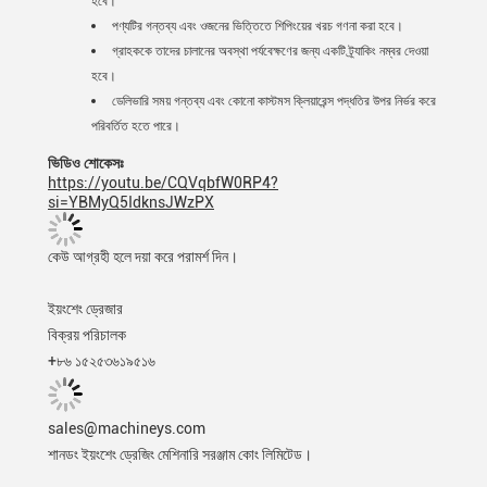
হবে।
পণ্যটির গন্তব্য এবং ওজনের ভিত্তিতে শিপিংয়ের খরচ গণনা করা হবে।
গ্রাহককে তাদের চালানের অবস্থা পর্যবেক্ষণের জন্য একটি ট্র্যাকিং নম্বর দেওয়া
হবে।
ডেলিভারি সময় গন্তব্য এবং কোনো কাস্টমস ক্লিয়ারেন্স পদ্ধতির উপর নির্ভর করে
পরিবর্তিত হতে পারে।
ভিডিও শোকেসঃ
https://youtu.be/CQVqbfW0RP4?
si=YBMyQ5IdknsJWzPX
কেউ আগ্রহী হলে দয়া করে পরামর্শ দিন।
ইয়ংশেং ড্রেজার
বিক্রয় পরিচালক
+৮৬ ১৫২৫৩৬১৯৫১৬
sales@machineys.com
শানডং ইয়ংশেং ড্রেজিং মেশিনারি সরঞ্জাম কোং লিমিটেড।