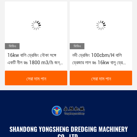
ভিডিও
ভিডিও
16kw বালি ড্রেজিং নৌকা সঙ্গে
নদী ড্রেজিং 100cbm/H বালি
একটি নীল রঙ 1800 m3/h জন্য
ড্রেজার লাল রঙ 16kw বালু ড্রেজিং
নদী ড্রেজিং YSCSD350
নৌকা
সেরা দাম পান
সেরা দাম পান
SHANDONG YONGSHENG DREDGING MACHINERY
CO., LTD.