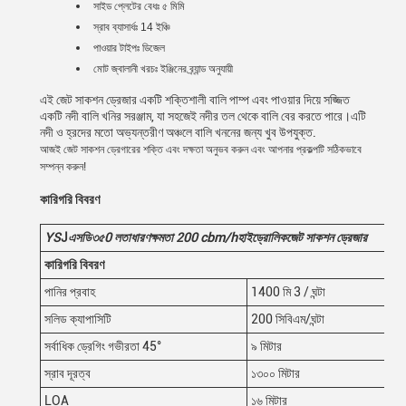
সাইড প্লেটের বেধঃ ৫ মিমি
স্রাব ব্যাসার্ধঃ 14 ইঞ্চি
পাওয়ার টাইপঃ ডিজেল
মোট জ্বালানী খরচঃ ইঞ্জিনের ব্র্যান্ড অনুযায়ী
এই জেট সাকশন ড্রেজার একটি শক্তিশালী বালি পাম্প এবং পাওয়ার দিয়ে সজ্জিত
একটি নদী বালি খনির সরঞ্জাম, যা সহজেই নদীর তল থেকে বালি বের করতে পারে।এটি
নদী ও হ্রদের মতো অভ্যন্তরীণ অঞ্চলে বালি খননের জন্য খুব উপযুক্ত.
আজই জেট সাকশন ড্রেগারের শক্তি এবং দক্ষতা অনুভব করুন এবং আপনার প্রকল্পটি সঠিকভাবে
সম্পন্ন করুন!
কারিগরি বিবরণ
YS
J
এসডি৩৫
0
লতা
ধারণক্ষমতা 200
cbm/h
হাইড্রোলিক
জেট সাকশন ড্রেজার
কারিগরি বিবরণ
পানির প্রবাহ
1400 মি 3 / ঘন্টা
সলিড ক্যাপাসিটি
200 সিবিএম/ঘন্টা
সর্বাধিক ড্রেগিং গভীরতা 45°
৯ মিটার
স্রাব দূরত্ব
১৩০০ মিটার
LOA
১৬ মিটার