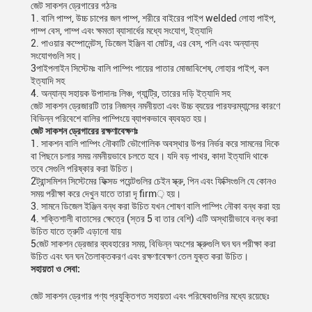
জেট সাকশন ড্রেগারের গঠনঃ
1. বালি পাম্প, উচ্চ চাপের জল পাম্প, শরীরে বাইরের পাইপ welded লোহা পাইপ,
পাম্প বেস, পাম্প এবং ক্ষমতা ব্যাসার্ধের মধ্যে সংযোগ, ইত্যাদি
2. পাওয়ার কম্পোনেন্টস, ডিজেল ইঞ্জিন বা মোটর, এর বেস, পলি এবং অন্যান্য
সংযোগগুলি সহ।
3পাইপলাইন সিস্টেমঃ বালি পাম্পিং পায়ের পাতার মোজাবিশেষ, লোহার পাইপ, কল
ইত্যাদি সহ
4. অন্যান্য সহায়ক উপাদানঃ লিঞ্চ, গ্যান্ট্রি, তারের দড়ি ইত্যাদি সহ
জেট সাকশন ড্রেজারটি তার নিজস্ব নমনীয়তা এবং উচ্চ ব্যয়ের পারফরম্যান্সের কারণে
বিভিন্ন পরিবেশে বালির পাম্পিংয়ে ব্যাপকভাবে ব্যবহৃত হয়।
জেট সাকশন ড্রেগারের রক্ষণাবেক্ষণঃ
1. সাকশন বালি পাম্পিং নৌকাটি ভৌগোলিক অবস্থার উপর নির্ভর করে সামনের দিকে
বা পিছনে চলার সময় নমনীয়ভাবে চলতে হবে। যদি বড় পাথর, কাদা ইত্যাদি থাকে
তবে সেগুলি পরিষ্কার করা উচিত।
2ট্রান্সমিশন সিস্টেমের ফিক্সড পয়েন্টগুলির চেইন স্ক্রু, পিন এবং ফিক্সিংগুলি যে কোনও
সময় পরীক্ষা করে দেখুন যাতে তারা দৃ firm় হয়।
3. সামনে ডিজেল ইঞ্জিন বন্ধ করা উচিত যখন শোষণ বালি পাম্পিং নৌকা বন্ধ করা হয়
4. শক্তিশালী বাতাসের ক্ষেত্রে (স্তর 5 বা তার বেশি) এটি অস্থায়ীভাবে বন্ধ করা
উচিত যাতে ত্রুটি এড়ানো যায়
5জেট সাকশন ড্রেজার ব্যবহারের সময়, বিভিন্ন অংশের স্ক্রুগুলি ঘন ঘন পরীক্ষা করা
উচিত এবং ঘন ঘন তৈলাক্তকরণ এবং রক্ষণাবেক্ষণ তেল যুক্ত করা উচিত।
সহায়তা ও সেবা:
জেট সাকশন ড্রেগার পণ্য প্রযুক্তিগত সহায়তা এবং পরিষেবাগুলির মধ্যে রয়েছেঃ