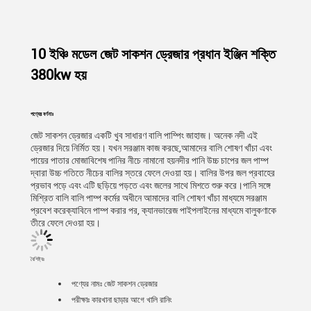
10 ইঞ্চি মডেল জেট সাকশন ড্রেজার প্রধান ইঞ্জিন শক্তি
380kw হয়
পণ্যের বর্ণনাঃ
জেট সাকশন ড্রেজার একটি খুব সাধারণ বালি পাম্পিং জাহাজ। অনেক নদী এই
ড্রেজার দিয়ে নির্মিত হয়। যখন সরঞ্জাম কাজ করছে,আমাদের বালি শোষণ খাঁচা এবং
পায়ের পাতার মোজাবিশেষ পানির নীচে নামানো হয়নদীর পানি উচ্চ চাপের জল পাম্প
দ্বারা উচ্চ গতিতে নীচের বালির স্তরে ফেলে দেওয়া হয়। বালির উপর জল প্রবাহের
প্রভাব পড়ে এবং এটি ছড়িয়ে পড়তে এবং জলের সাথে মিশতে শুরু করে।পানি সঙ্গে
মিশ্রিত বালি বালি পাম্প কর্মের অধীনে আমাদের বালি শোষণ খাঁচা মাধ্যমে সরঞ্জাম
প্রবেশ করেক্যাবিনে পাম্প করার পর, ক্যানভারেজ পাইপলাইনের মাধ্যমে বালুকণাকে
তীরে ফেলে দেওয়া হয়।
বৈশিষ্ট্যঃ
পণ্যের নামঃ
জেট সাকশন ড্রেজার
পরীক্ষাঃ কারখানা ছাড়ার আগে খালি রানিং