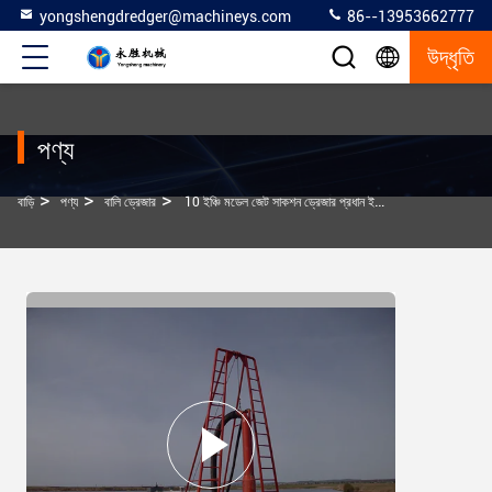
yongshengdredger@machineys.com
86--13953662777
উদ্ধৃতি
পণ্য
>
>
>
বাড়ি
পণ্য
বালি ড্রেজার
10 ইঞ্চি মডেল জেট সাকশন ড্রেজার প্রধান ইঞ্জিন শক্তি 380kw হয়