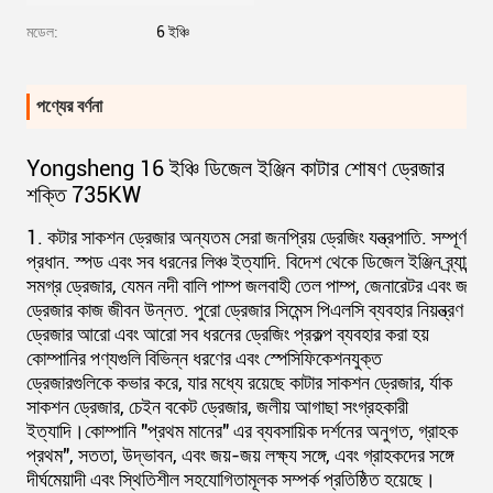
মডেল:
6 ইঞ্চি
পণ্যের বর্ণনা
Yongsheng 16 ইঞ্চি ডিজেল ইঞ্জিন কাটার শোষণ ড্রেজার
শক্তি 735KW
1. কটার সাকশন ড্রেজার অন্যতম সেরা জনপ্রিয় ড্রেজিং যন্ত্রপাতি. সম্পূর্ণ জলব
প্রধান. স্পড এবং সব ধরনের লিঞ্চ ইত্যাদি. বিদেশ থেকে ডিজেল ইঞ্জিন ব্র্যান্ডের
সমগ্র ড্রেজার, যেমন নদী বালি পাম্প জলবাহী তেল পাম্প, জেনারেটর এবং জল পাম্
ড্রেজার কাজ জীবন উন্নত. পুরো ড্রেজার সিমেন্স পিএলসি ব্যবহার নিয়ন্ত্রণ পূর্
ড্রেজার আরো এবং আরো সব ধরনের ড্রেজিং প্রকল্প ব্যবহার করা হয়
কোম্পানির পণ্যগুলি বিভিন্ন ধরণের এবং স্পেসিফিকেশনযুক্ত
ড্রেজারগুলিকে কভার করে, যার মধ্যে রয়েছে কাটার সাকশন ড্রেজার, র্যাক
সাকশন ড্রেজার, চেইন বকেট ড্রেজার, জলীয় আগাছা সংগ্রহকারী
ইত্যাদি।কোম্পানি "প্রথম মানের" এর ব্যবসায়িক দর্শনের অনুগত, গ্রাহক
প্রথম", সততা, উদ্ভাবন, এবং জয়-জয় লক্ষ্য সঙ্গে, এবং গ্রাহকদের সঙ্গে
দীর্ঘমেয়াদী এবং স্থিতিশীল সহযোগিতামূলক সম্পর্ক প্রতিষ্ঠিত হয়েছে।