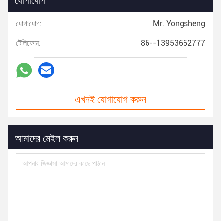
যোগাযোগ:
Mr. Yongsheng
টেলিফোন:
86--13953662777
এখনই যোগাযোগ করুন
আমাদের মেইল করুন