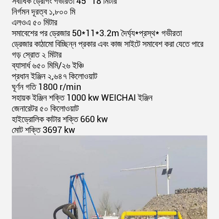
সর্বাধিক ড্রেগিং গভীরতা 45° 18 মিটার
নির্গমন দূরত্ব ১,৮০০ মি
এলওএ ৫০ মিটার
সমাবেশের পর ড্রেজার 50*11*3.2m দৈর্ঘ্য*প্রস্থ* গভীরতা
ড্রেজার কাঠামো বিচ্ছিন্ন প্রকার এবং কাজ সাইটে সমাবেশ করা যেতে পারে
গড় স্রোত ২ মিটার
ব্যাসার্ধ ৬৫০ মিমি/২৬ ইঞ্চি
প্রধান ইঞ্জিন ২,৬৪৭ কিলোওয়াট
ঘূর্ণন গতি 1800 r/min
সহায়ক ইঞ্জিন শক্তি 1000 kw WEICHAI ইঞ্জিন
জেনারেটর ৫০ কিলোওয়াট
হাইড্রোলিক কাটার শক্তি 660 kw
মোট শক্তি 3697 kw