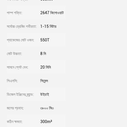
পাম্প শক্তি:
2647 কিলোওয়াট
সর্বোচ্চ ড্রেজিং গভীরতা:
1-15 মিটার
প্যাকেজের মোট ওজন:
550T
মোট উচ্চতা:
8 মি
সামনে প্লেট বেধ:
20 মিমি
পিএলসি:
সিমেন্স
ডিজেল ইঞ্জিনের ব্র্যান্ড:
উইচাই
জলের প্রবাহ:
৩৮০০ মি৩
কঠিন ক্ষমতা:
300m³