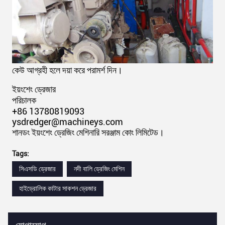
কেউ আগ্রহী হলে দয়া করে পরামর্শ দিন।
ইয়ংশেং ড্রেজার
পরিচালক
+86 13780819093
ysdredger@machineys.com
শানডং ইয়ংশেং ড্রেজিং মেশিনারি সরঞ্জাম কোং লিমিটেড।
Tags:
সিএসডি ড্রেজার
নদী বালি ড্রেজিং মেশিন
হাইড্রোলিক কাটার সাকশন ড্রেজার
যোগাযোগ