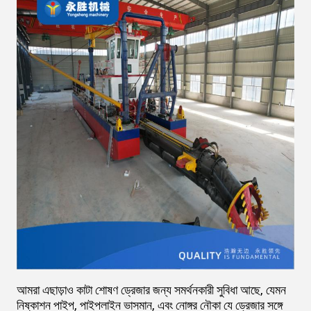
আমরা এছাড়াও কাটা শোষণ ড্রেজার জন্য সমর্থনকারী সুবিধা আছে, যেমন
নিষ্কাশন পাইপ, পাইপলাইন ভাসমান, এবং নোঙ্গর নৌকা যে ড্রেজার সঙ্গে