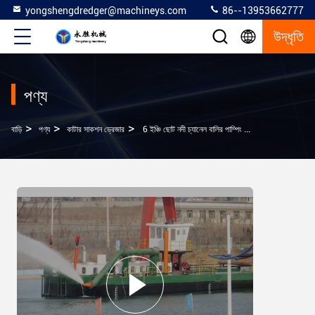
yongshengdredger@machineys.com
86--13953662777
উদ্ধৃতি
পণ্য
>
>
>
বাড়ি
পণ্য
কাটার সাকশন ড্রেজার
6 ইঞ্চি ছোট নদী চ্যানেল বালির পাম্পিং স্বর্ণের নির্বাচন জেট সাকশন ড্রেজার কম দাম সঙ্গে