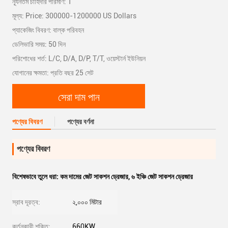
ন্যূনতম চাহিদার পরিমাণ: 1
মূল্য: Price: 300000-1200000 US Dollars
প্যাকেজিং বিবরণ: বাল্ক পরিবহন
ডেলিভারি সময়: 50 দিন
পরিশোধের শর্ত: L/C, D/A, D/P, T/T, ওয়েস্টার্ন ইউনিয়ন
যোগানের ক্ষমতা: প্রতি বছর 25 সেট
সেরা দাম পান
পণ্যের বিবরণ
পণ্যের বর্ণনা
পণ্যের বিবরণ
বিশেষভাবে তুলে ধরা:
কম দামের জেট সাকশন ড্রেজার
,
৬ ইঞ্চি জেট সাকশন ড্রেজার
স্রাব দূরত্ব:
২,০০০ মিটার
কর্তনকারী শক্তি:
660KW