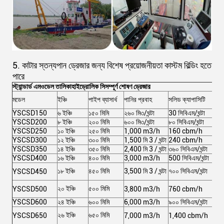
5. কাটার স্তন্যপান ড্রেজার জন্য বিশেষ প্রয়োজনীয়তা কাস্টম বিল্ডিং হতে
পারে
স্ট্যান্ডার্ড এম
ওডেল তালিকা
হাইড্রোলিক সি
সম্পূর্ণ শোষণ ড্রেজার
মডেল
ইঞ্চি
পাইপ ব্যাসার্ধ
পানির প্রবাহ
সলিড ক্যাপাসিটি
মোট
YSCSD150
৬ ইঞ্চি
১৫০ মিমি
২৬০ মি৩/ঘন্টা
30 সিবিএম/ঘন্টা
১০২
YSCSD200
৮ ইঞ্চি
২০০ মিমি
৬০০ মি৩/ঘন্টা
৮০ সিবিএম/ঘন্টা
২১৩
YSCSD250
১০ ইঞ্চি
২৫০ মিমি
1,000 m3/h
160 cbm/h
৩৬৭
YSCSD300
১২ ইঞ্চি
৩০০ মিমি
1,500 মি 3 / ঘন্টা
240 cbm/h
৫৯১
YSCSD350
১৪ ইঞ্চি
৩৫০ মিমি
2,400 মি 3 / ঘন্টা
৩৬০ সিবিএম/ঘন্টা
৯৭১
YSCSD400
১৬ ইঞ্চি
৪০০ মিমি
3,000 m3/h
500 সিবিএম/ঘন্টা
1,
1৪
১৮ ইঞ্চি
৪৫০ মিমি
3,500 মি 3 / ঘন্টা
৭০০ সিবিএম/ঘন্টা
YSCSD450
কিল
1৬
২০ ইঞ্চি
৫০০ মিমি
YSCSD500
3,800 m3/h
760 cbm/h
কিল
YSCSD600
২৪ ইঞ্চি
৬০০ মিমি
6,000 m3/h
৯০০ সিবিএম/ঘন্টা
2৫১
3৭
২৬ ইঞ্চি
৬৫০ মিমি
YSCSD650
7,000 m3/h
1,400 cbm/h
কিল