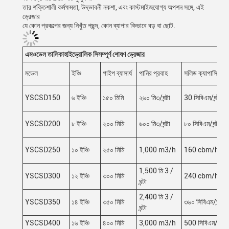
তার শক্তিশালী কর্মক্ষমতা, উদ্ভাবনী নকশা, এবং কাস্টমাইজযোগ্য অপশন সঙ্গে, এই
ড্রেজার
যে কোন প্রকল্পের জন্য নিখুঁত পছন্দ, কোন ব্যাপার কিভাবে বড় বা ছোট.
এম
ওডেল তালিকা
হাইড্রোলিক সি
সম্পূর্ণ শোষণ ড্রেজার
মডেল
ইঞ্চি
পাইপ ব্যাসার্ধ
পানির প্রবাহ
সলিড ক্যাপাসিটি
YSCSD150
৬ ইঞ্চি
১৫০ মিমি
২৬০ মি৩/ঘন্টা
30 সিবিএম/ঘন্টা
YSCSD200
৮ ইঞ্চি
২০০ মিমি
৬০০ মি৩/ঘন্টা
৮০ সিবিএম/ঘন্টা
YSCSD250
১০ ইঞ্চি
২৫০ মিমি
1,000 m3/h
160 cbm/h
1,500 মি 3 /
YSCSD300
১২ ইঞ্চি
৩০০ মিমি
240 cbm/h
ঘন্টা
2,400 মি 3 /
YSCSD350
১৪ ইঞ্চি
৩৫০ মিমি
৩৬০ সিবিএম/ঘন্টা
ঘন্টা
YSCSD400
১৬ ইঞ্চি
৪০০ মিমি
3,000 m3/h
500 সিবিএম/ঘন্টা