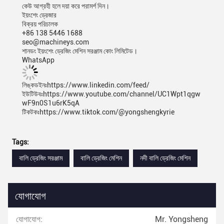
কেউ আগ্রহী হলে দয়া করে পরামর্শ দিন।
ইয়ংশেং ড্রেজার
বিক্রয় পরিচালক
+86 138 5446 1688
seo@machineys.com
শানডং ইয়ংশেং ড্রেজিং মেশিন সরঞ্জাম কোং লিমিটেড।
WhatsApp
লিঙ্কডইনঃhttps://www.linkedin.com/feed/
ইউটিউবঃhttps://www.youtube.com/channel/UC1Wpt1qgw
wF9n0S1u6rK5qA
টিকটকঃhttps://www.tiktok.com/@yongshengkyrie
Tags:
বালি ড্রেজিং সরঞ্জাম
বালি ড্রেজিং মেশিন
নদী বালি ড্রেজিং মেশিন
যোগাযোগ
যোগাযোগ:
Mr. Yongsheng