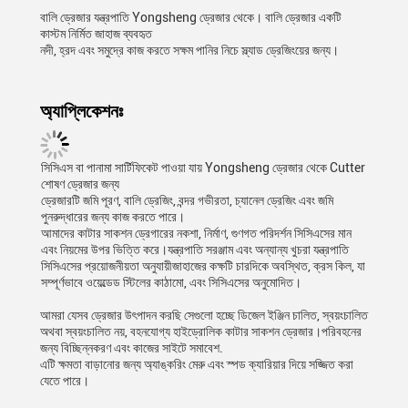
বালি ড্রেজার যন্ত্রপাতি Yongsheng ড্রেজার থেকে। বালি ড্রেজার একটি
কাস্টম নির্মিত জাহাজ ব্যবহৃত
নদী, হ্রদ এবং সমুদ্রে কাজ করতে সক্ষম পানির নিচে স্ল্যাড ড্রেজিংয়ের জন্য।
অ্যাপ্লিকেশনঃ
সিসিএস বা পানামা সার্টিফিকেট পাওয়া যায় Yongsheng ড্রেজার থেকে Cutter
শোষণ ড্রেজার জন্য
ড্রেজারটি জমি পূরণ, বালি ড্রেজিং, বন্দর গভীরতা, চ্যানেল ড্রেজিং এবং জমি
পুনরুদ্ধারের জন্য কাজ করতে পারে।
আমাদের কাটার সাকশন ড্রেগারের নকশা, নির্মাণ, গুণগত পরিদর্শন সিসিএসের মান
এবং নিয়মের উপর ভিত্তি করে।যন্ত্রপাতি সরঞ্জাম এবং অন্যান্য খুচরা যন্ত্রপাতি
সিসিএসের প্রয়োজনীয়তা অনুযায়ীজাহাজের কক্ষটি চারদিকে অবস্থিত, ক্রস কিল, যা
সম্পূর্ণভাবে ওয়েল্ডেড স্টিলের কাঠামো, এবং সিসিএসের অনুমোদিত।
আমরা যেসব ড্রেজার উৎপাদন করছি সেগুলো হচ্ছে ডিজেল ইঞ্জিন চালিত, স্বয়ংচালিত
অথবা স্বয়ংচালিত নয়, বহনযোগ্য হাইড্রোলিক কাটার সাকশন ড্রেজার।পরিবহনের
জন্য বিচ্ছিন্নকরণ এবং কাজের সাইটে সমাবেশ.
এটি ক্ষমতা বাড়ানোর জন্য অ্যাঙ্করিং মেরু এবং স্পড ক্যারিয়ার দিয়ে সজ্জিত করা
যেতে পারে।