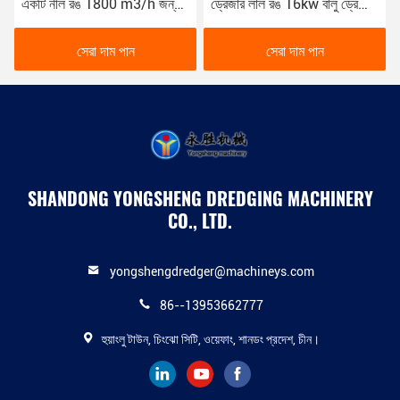
একটি নীল রঙ 1800 m3/h জন্য
ড্রেজার লাল রঙ 16kw বালু ড্রেজিং
নদী ড্রেজিং YSCSD350
নৌকা
সেরা দাম পান
সেরা দাম পান
SHANDONG YONGSHENG DREDGING MACHINERY
CO., LTD.
yongshengdredger@machineys.com
86--13953662777
হুয়াংলু টাউন, চিংঝো সিটি, ওয়েফাং, শানডং প্রদেশ, চীন।