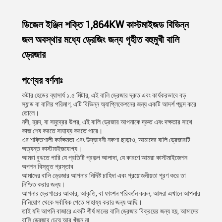
ডিজেল ইঞ্জিন শক্তি 1,864KW কাস্টমাইজড বিভিন্ন
জল অবস্থার মধ্যে ড্রেজিং জন্য গৃহীত বহুমুখী বালি
ড্রেজার
পণ্যের বর্ণনাঃ
কটার হেডের ব্যাসার্ধ ১.৫ মিটার, এই বালি ড্রেজার দ্রুত এবং কার্যকরভাবে বড়
স্যান্ড বা বালির পরিমাণ, এটি বিভিন্ন অ্যাপ্লিকেশনের জন্য একটি আদর্শ পছন্দ করে
তোলে।
নদী, হ্রদ, বা সমুদ্রের উপর, এই বালি ড্রেজার আপনাকে দ্রুত এবং দক্ষতার সাথে
কাজ শেষ করতে সাহায্য করতে পারে।
এর শক্তিশালী কর্মক্ষমতা এবং উদ্ভাবনী নকশা ছাড়াও, আমাদের বালি ড্রেজারটি
অত্যন্ত কাস্টমাইজযোগ্য।
আমরা বুঝতে পারি যে প্রতিটি প্রকল্প আলাদা, যে কারণে আমরা কাস্টমাইজেশন
অপশন বিস্তৃত প্রস্তাব
আমাদের বালি ড্রেজার আপনার নির্দিষ্ট চাহিদা এবং প্রয়োজনীয়তা পূরণ করে তা
নিশ্চিত করার জন্য।
আপনার ড্রেগারের আকার, আকৃতি, বা ফাংশন পরিবর্তন করুন, আমরা এখানে আপনার
বিনিয়োগ থেকে সর্বাধিক পেতে সাহায্য করার জন্য আছি।
তাই যদি আপনি বাজারে একটি শীর্ষ মানের বালি ড্রেজার বিক্রয়ের জন্য হয়, আমাদের
বালি ড্রেজার চেয়ে আর খুঁজুন না