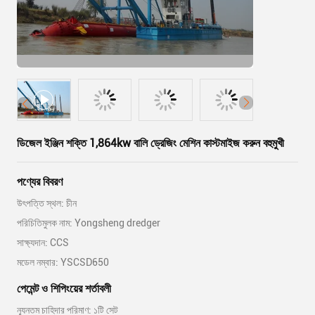
ডিজেল ইঞ্জিন শক্তি 1,864kw বালি ড্রেজিং মেশিন কাস্টমাইজ করুন বহুমুখী
পণ্যের বিবরণ
উৎপত্তি স্থল: চীন
পরিচিতিমুলক নাম: Yongsheng dredger
সাক্ষ্যদান: CCS
মডেল নম্বার: YSCSD650
পেমেন্ট ও শিপিংয়ের শর্তাবলী
ন্যূনতম চাহিদার পরিমাণ: ১টি সেট