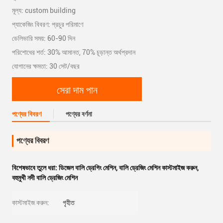
মূল্য: custom building
প্যাকেজিং বিবরণ: প্রচুর পরিমাণে
ডেলিভারি সময়: 60-90 দিন
পরিশোধের শর্ত: 30% আমানত, 70% চূড়ান্ত অর্থপ্রদান
যোগানের ক্ষমতা: 30 সেট/বছর
সেরা দাম পান
পণ্যের বিবরণ
পণ্যের বর্ণনা
পণ্যের বিবরণ
বিশেষভাবে তুলে ধরা:
ডিজেল বালি ড্রেগিং মেশিন
,
বালি ড্রেজিং মেশিন কাস্টমাইজ করুন
,
বহুমুখী নদী বালি ড্রেজিং মেশিন
কাস্টমাইজ করুন:
গৃহীত