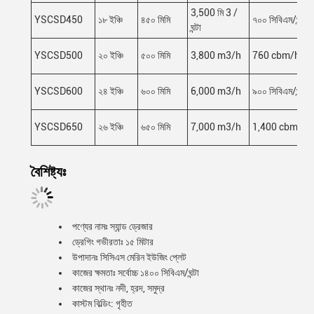
3,500 মি 3 /
YSCSD450
১৮ ইঞ্চি
৪৫০ মিমি
৭০০ সিবিএম/ঘন্টা
ঘন্টা
YSCSD500
২০ ইঞ্চি
৫০০ মিমি
3,800 m3/h
760 cbm/h
YSCSD600
২৪ ইঞ্চি
৬০০ মিমি
6,000 m3/h
৯০০ সিবিএম/ঘন্টা
YSCSD650
২৬ ইঞ্চি
৬৫০ মিমি
7,000 m3/h
1,400 cbm/h
বৈশিষ্ট্যঃ
পণ্যের নামঃ স্যান্ড ড্রেজার
ড্রেগিং গভীরতাঃ ১৫ মিটার
উপাদানঃ সিসিএস মেরিন ইউজিং প্লেট
কাজের ক্ষমতাঃ সর্বোচ্চ ১৪০০ সিবিএম/ঘন্টা
কাজের স্থানঃ নদী, হ্রদ, সমুদ্র
কাস্টম বিল্ডিং: গৃহীত