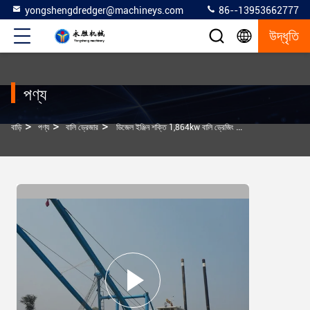
yongshengdredger@machineys.com
86--13953662777
উদ্ধৃতি
পণ্য
>
>
>
বাড়ি
পণ্য
বালি ড্রেজার
ডিজেল ইঞ্জিন শক্তি 1,864kw বালি ড্রেজিং মেশিন কাস্টমাইজ করুন বহুমুখী