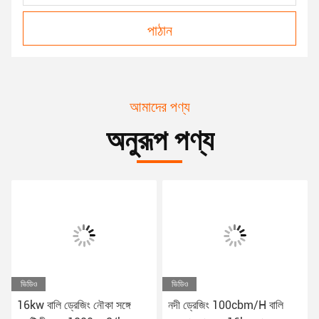
পাঠান
আমাদের পণ্য
অনুরূপ পণ্য
ভিডিও
ভিডিও
16kw বালি ড্রেজিং নৌকা সঙ্গে
নদী ড্রেজিং 100cbm/H বালি