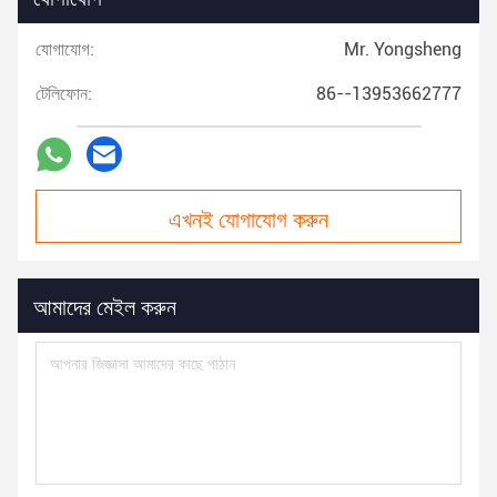
যোগাযোগ:
Mr. Yongsheng
টেলিফোন:
86--13953662777
এখনই যোগাযোগ করুন
আমাদের মেইল করুন