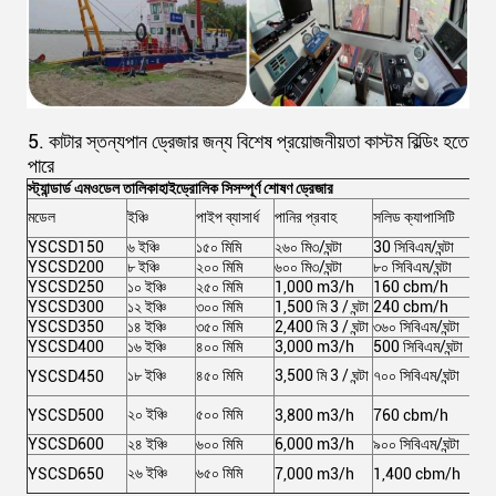
5. কাটার স্তন্যপান ড্রেজার জন্য বিশেষ প্রয়োজনীয়তা কাস্টম বিল্ডিং হতে
পারে
স্ট্যান্ডার্ড এম
ওডেল তালিকা
হাইড্রোলিক সি
সম্পূর্ণ শোষণ ড্রেজার
মডেল
ইঞ্চি
পাইপ ব্যাসার্ধ
পানির প্রবাহ
সলিড ক্যাপাসিটি
মোট
YSCSD150
৬ ইঞ্চি
১৫০ মিমি
২৬০ মি৩/ঘন্টা
30 সিবিএম/ঘন্টা
১০২
YSCSD200
৮ ইঞ্চি
২০০ মিমি
৬০০ মি৩/ঘন্টা
৮০ সিবিএম/ঘন্টা
২১৩
YSCSD250
১০ ইঞ্চি
২৫০ মিমি
1,000 m3/h
160 cbm/h
৩৬৭
YSCSD300
১২ ইঞ্চি
৩০০ মিমি
1,500 মি 3 / ঘন্টা
240 cbm/h
৫৯১
YSCSD350
১৪ ইঞ্চি
৩৫০ মিমি
2,400 মি 3 / ঘন্টা
৩৬০ সিবিএম/ঘন্টা
৯৭১
YSCSD400
১৬ ইঞ্চি
৪০০ মিমি
3,000 m3/h
500 সিবিএম/ঘন্টা
1,
1৪
১৮ ইঞ্চি
৪৫০ মিমি
3,500 মি 3 / ঘন্টা
৭০০ সিবিএম/ঘন্টা
YSCSD450
কিল
1৬
২০ ইঞ্চি
৫০০ মিমি
YSCSD500
3,800 m3/h
760 cbm/h
কিল
YSCSD600
২৪ ইঞ্চি
৬০০ মিমি
6,000 m3/h
৯০০ সিবিএম/ঘন্টা
2৫১
3৭
২৬ ইঞ্চি
৬৫০ মিমি
YSCSD650
7,000 m3/h
1,400 cbm/h
কিল