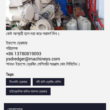
কেউ আগ্রহী হলে দয়া করে পরামর্শ দিন।
ইয়ংশেং ড্রেজার
পরিচালক
+86 13780819093
ysdredger@machineys.com
শানডং ইয়ংশেং ড্রেজিং মেশিনারি সরঞ্জাম কোং লিমিটেড।
Tags:
সিএসডি ড্রেজার
নদী বালি ড্রেজিং মেশিন
হাইড্রোলিক কাটার সাকশন ড্রেজার
যোগাযোগ