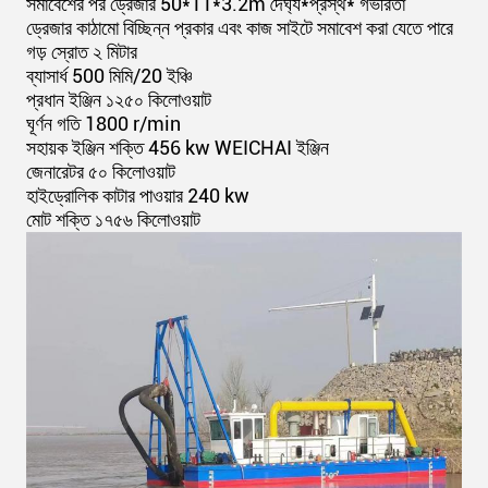
সমাবেশের পর ড্রেজার 50*11*3.2m দৈর্ঘ্য*প্রস্থ* গভীরতা
ড্রেজার কাঠামো বিচ্ছিন্ন প্রকার এবং কাজ সাইটে সমাবেশ করা যেতে পারে
গড় স্রোত ২ মিটার
ব্যাসার্ধ 500 মিমি/20 ইঞ্চি
প্রধান ইঞ্জিন ১২৫০ কিলোওয়াট
ঘূর্ণন গতি 1800 r/min
সহায়ক ইঞ্জিন শক্তি 456 kw WEICHAI ইঞ্জিন
জেনারেটর ৫০ কিলোওয়াট
হাইড্রোলিক কাটার পাওয়ার 240 kw
মোট শক্তি ১৭৫৬ কিলোওয়াট