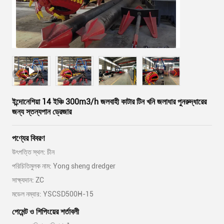
ইন্দোনেশিয়া 14 ইঞ্চি 300m3/h জলবাহী কাটার টিন খনি জলাধার পুনরুদ্ধারের
জন্য স্তন্যপান ড্রেজার
পণ্যের বিবরণ
উৎপত্তি স্থল: চীন
পরিচিতিমুলক নাম: Yong sheng dredger
সাক্ষ্যদান: ZC
মডেল নম্বার: YSCSD500H-15
পেমেন্ট ও শিপিংয়ের শর্তাবলী