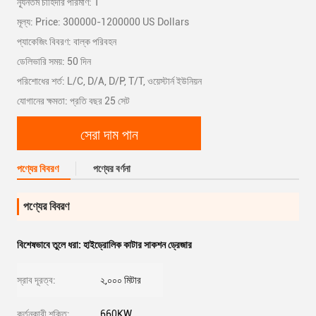
ন্যূনতম চাহিদার পরিমাণ: 1
মূল্য: Price: 300000-1200000 US Dollars
প্যাকেজিং বিবরণ: বাল্ক পরিবহন
ডেলিভারি সময়: 50 দিন
পরিশোধের শর্ত: L/C, D/A, D/P, T/T, ওয়েস্টার্ন ইউনিয়ন
যোগানের ক্ষমতা: প্রতি বছর 25 সেট
সেরা দাম পান
পণ্যের বিবরণ
পণ্যের বর্ণনা
পণ্যের বিবরণ
বিশেষভাবে তুলে ধরা:
হাইড্রোলিক কাটার সাকশন ড্রেজার
স্রাব দূরত্ব:
২,০০০ মিটার
কর্তনকারী শক্তি:
660KW