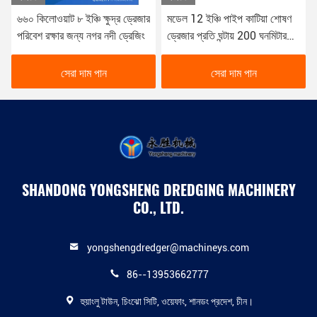
মডেল 12 ইঞ্চি পাইপ কাটিয়া শোষণ
বিভিন্ন ড্রেজিং অ্যাপ্লিকেশনের জন্য
ড্রেজার প্রতি ঘন্টায় 200 ঘনমিটার
বহুমুখী সিএসডি ড্রেজার সাইড
আউটপুট সঙ্গে
প্লেটের বেধ 6 মিমি
সেরা দাম পান
সেরা দাম পান
SHANDONG YONGSHENG DREDGING MACHINERY
CO., LTD.
yongshengdredger@machineys.com
86--13953662777
হুয়াংলু টাউন, চিংঝো সিটি, ওয়েফাং, শানডং প্রদেশ, চীন।