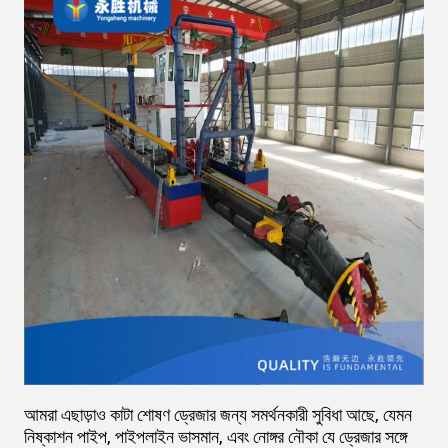
আমরা এছাড়াও কাটা শোষণ ড্রেজার জন্য সমর্থনকারী সুবিধা আছে, যেমন
নিষ্কাশন পাইপ, পাইপলাইন ভাসমান, এবং নোঙ্গর নৌকা যে ড্রেজার সঙ্গে