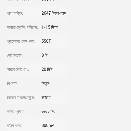
পাম্প শক্তি:
2647 কিলোওয়াট
সর্বোচ্চ ড্রেজিং গভীরতা:
1-15 মিটার
প্যাকেজের মোট ওজন:
550T
মোট উচ্চতা:
8 মি
সামনে প্লেট বেধ:
20 মিমি
পিএলসি:
সিমেন্স
ডিজেল ইঞ্জিনের ব্র্যান্ড:
উইচাই
জলের প্রবাহ:
৩৮০০ মি৩
কঠিন ক্ষমতা:
300m³