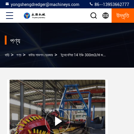
yongshengdredger@machineys.com
86--13953662777
উদ্ধৃতি
পণ্য
>
>
>
বাড়ি
পণ্য
কাটার সাকশন ড্রেজার
ইন্দোনেশিয়া 14 ইঞ্চি 300m3/h জলবাহী কাটার টিন খনি জলাধার পুনরুদ্ধারের জন্য স্তন্যপান ড্রেজার