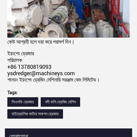
কেউ আগ্রহী হলে দয়া করে পরামর্শ দিন।
ইয়ংশেং ড্রেজার
পরিচালক
+86 13780819093
ysdredger@machineys.com
শানডং ইয়ংশেং ড্রেজিং মেশিনারি সরঞ্জাম কোং লিমিটেড।
Tags:
সিএসডি ড্রেজার
নদী বালি ড্রেজিং মেশিন
হাইড্রোলিক কাটার সাকশন ড্রেজার
যোগাযোগ