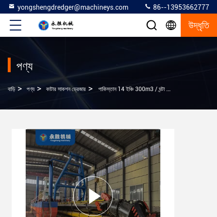
yongshengdredger@machineys.com
86--13953662777
উদ্ধৃতি
পণ্য
>
>
>
বাড়ি
পণ্য
কাটার সাকশন ড্রেজার
পাকিস্তান 14 ইঞ্চি 300m3 / ঘন্টা কাটার পূর্ণ জলবাহী নকশা উচ্চ কর্মক্ষমতা জন্য স্তন্যপান ড্রেজার