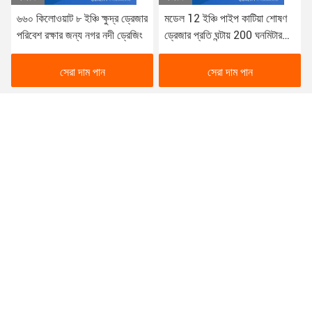
মডেল 12 ইঞ্চি পাইপ কাটিয়া শোষণ
বিভিন্ন ড্রেজিং অ্যাপ্লিকেশনের জন্য
ড্রেজার প্রতি ঘন্টায় 200 ঘনমিটার
বহুমুখী সিএসডি ড্রেজার সাইড
আউটপুট সঙ্গে
প্লেটের বেধ 6 মিমি
সেরা দাম পান
সেরা দাম পান
SHANDONG YONGSHENG DREDGING MACHINERY
CO., LTD.
yongshengdredger@machineys.com
86--13953662777
হুয়াংলু টাউন, চিংঝো সিটি, ওয়েফাং, শানডং প্রদেশ, চীন।