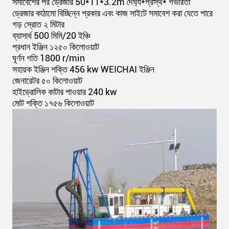
সমাবেশের পর ড্রেজার 50*11*3.2m দৈর্ঘ্য*প্রস্থ* গভীরতা
ড্রেজার কাঠামো বিচ্ছিন্ন প্রকার এবং কাজ সাইটে সমাবেশ করা যেতে পারে
গড় স্রোত ২ মিটার
ব্যাসার্ধ 500 মিমি/20 ইঞ্চি
প্রধান ইঞ্জিন ১২৫০ কিলোওয়াট
ঘূর্ণন গতি 1800 r/min
সহায়ক ইঞ্জিন শক্তি 456 kw WEICHAI ইঞ্জিন
জেনারেটর ৫০ কিলোওয়াট
হাইড্রোলিক কাটার পাওয়ার 240 kw
মোট শক্তি ১৭৫৬ কিলোওয়াট