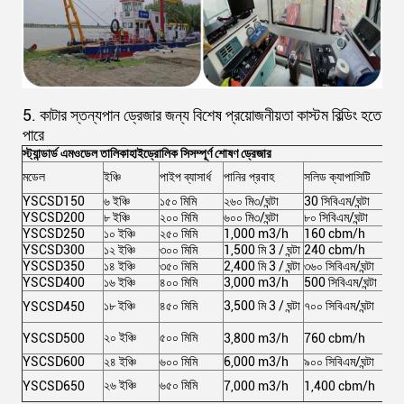
5. কাটার স্তন্যপান ড্রেজার জন্য বিশেষ প্রয়োজনীয়তা কাস্টম বিল্ডিং হতে
পারে
স্ট্যান্ডার্ড এম
ওডেল তালিকা
হাইড্রোলিক সি
সম্পূর্ণ শোষণ ড্রেজার
মডেল
ইঞ্চি
পাইপ ব্যাসার্ধ
পানির প্রবাহ
সলিড ক্যাপাসিটি
মোট
YSCSD150
৬ ইঞ্চি
১৫০ মিমি
২৬০ মি৩/ঘন্টা
30 সিবিএম/ঘন্টা
১০২
YSCSD200
৮ ইঞ্চি
২০০ মিমি
৬০০ মি৩/ঘন্টা
৮০ সিবিএম/ঘন্টা
২১৩
YSCSD250
১০ ইঞ্চি
২৫০ মিমি
1,000 m3/h
160 cbm/h
৩৬৭
YSCSD300
১২ ইঞ্চি
৩০০ মিমি
1,500 মি 3 / ঘন্টা
240 cbm/h
৫৯১
YSCSD350
১৪ ইঞ্চি
৩৫০ মিমি
2,400 মি 3 / ঘন্টা
৩৬০ সিবিএম/ঘন্টা
৯৭১
YSCSD400
১৬ ইঞ্চি
৪০০ মিমি
3,000 m3/h
500 সিবিএম/ঘন্টা
1,
1৪
১৮ ইঞ্চি
৪৫০ মিমি
3,500 মি 3 / ঘন্টা
৭০০ সিবিএম/ঘন্টা
YSCSD450
কিল
1৬
২০ ইঞ্চি
৫০০ মিমি
YSCSD500
3,800 m3/h
760 cbm/h
কিল
YSCSD600
২৪ ইঞ্চি
৬০০ মিমি
6,000 m3/h
৯০০ সিবিএম/ঘন্টা
2৫১
3৭
২৬ ইঞ্চি
৬৫০ মিমি
YSCSD650
7,000 m3/h
1,400 cbm/h
কিল