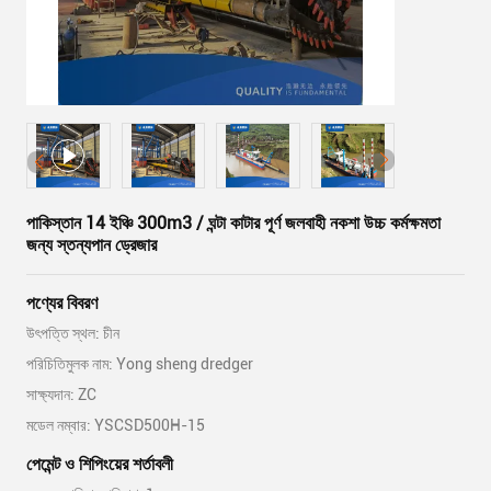
পাকিস্তান 14 ইঞ্চি 300m3 / ঘন্টা কাটার পূর্ণ জলবাহী নকশা উচ্চ কর্মক্ষমতা
জন্য স্তন্যপান ড্রেজার
পণ্যের বিবরণ
উৎপত্তি স্থল: চীন
পরিচিতিমুলক নাম: Yong sheng dredger
সাক্ষ্যদান: ZC
মডেল নম্বার: YSCSD500H-15
পেমেন্ট ও শিপিংয়ের শর্তাবলী