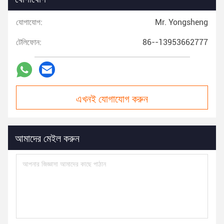
যোগাযোগ:
Mr. Yongsheng
টেলিফোন:
86--13953662777
এখনই যোগাযোগ করুন
আমাদের মেইল করুন