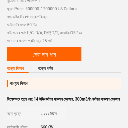
ন্যূনতম চাহিদার পরিমাণ: 1
মূল্য: Price: 300000-1200000 US Dollars
প্যাকেজিং বিবরণ: বাল্ক পরিবহন
ডেলিভারি সময়: 50 দিন
পরিশোধের শর্ত: L/C, D/A, D/P, T/T, ওয়েস্টার্ন ইউনিয়ন
যোগানের ক্ষমতা: প্রতি বছর 25 সেট
সেরা দাম পান
পণ্যের বিবরণ
পণ্যের বর্ণনা
পণ্যের বিবরণ
বিশেষভাবে তুলে ধরা:
14 ইঞ্চি কাটার সাকশন ড্রেজার
,
300m3/h কাটার সাকশন ড্রেজার
স্রাব দূরত্ব:
২,০০০ মিটার
কর্তনকারী শক্তি:
660KW