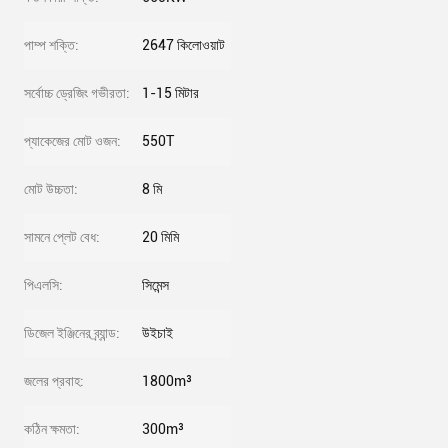
পাম্প শক্তি:
2647 কিলোওয়াট
সর্বোচ্চ ড্রেজিং গভীরতা:
1-15 মিটার
প্যাকেজের মোট ওজন:
550T
মোট উচ্চতা:
8 মি
সামনে প্লেট বেধ:
20 মিমি
পিএলসি:
সিমেন্স
ডিজেল ইঞ্জিনের ব্র্যান্ড:
উইচাই
জলের প্রবাহ:
1800m³
কঠিন ক্ষমতা:
300m³