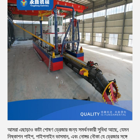
আমরা এছাড়াও কাটা শোষণ ড্রেজার জন্য সমর্থনকারী সুবিধা আছে, যেমন
নিষ্কাশন পাইপ, পাইপলাইন ভাসমান, এবং নোঙ্গর নৌকা যে ড্রেজার সঙ্গে