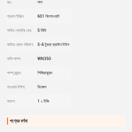
রঙ:
লাল
প্রধান ইঞ্জিন:
601 কিলোওয়াট
সাইড প্লেটের বেধ:
5 মিমি
কাটার ব্লেড পরিমাণ:
5-6 টুকরা ক্রাউন টাইপ
বালি পাম্প:
WN350
পাম্প ব্র্যান্ড:
শিজিয়াঝুয়াং
পাওয়ার টাইপ:
ডিজেল
মডেল:
1 ২ ইঞ্চি
পণ্যের বর্ণনা