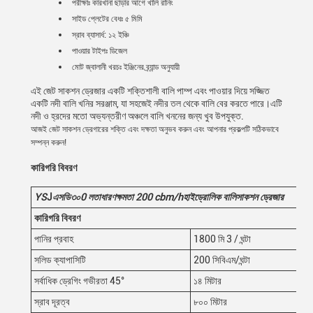
পরীক্ষাঃ কারখানা ছাড়ার আগে খালি রানিং
সাইড প্লেটের বেধঃ ৫ মিমি
স্রাব ব্যাসার্ধ: ১২ ইঞ্চি
পাওয়ার টাইপঃ ডিজেল
মোট জ্বালানী খরচঃ ইঞ্জিনের ব্র্যান্ড অনুযায়ী
এই জেট সাকশন ড্রেজার একটি শক্তিশালী বালি পাম্প এবং পাওয়ার দিয়ে সজ্জিত
একটি নদী বালি খনির সরঞ্জাম, যা সহজেই নদীর তল থেকে বালি বের করতে পারে।এটি
নদী ও হ্রদের মতো অভ্যন্তরীণ অঞ্চলে বালি খননের জন্য খুব উপযুক্ত.
আজই জেট সাকশন ড্রেগারের শক্তি এবং দক্ষতা অনুভব করুন এবং আপনার প্রকল্পটি সঠিকভাবে
সম্পন্ন করুন!
কারিগরি বিবরণ
YS
J
এসডি৩০
0
লতা
ধারণক্ষমতা 200
cbm/h
হাইড্রোলিক বালি
সাকশন ড্রেজার
কারিগরি বিবরণ
পানির প্রবাহ
1800 মি 3 / ঘন্টা
সলিড ক্যাপাসিটি
200 সিবিএম/ঘন্টা
সর্বাধিক ড্রেগিং গভীরতা 45°
১৪ মিটার
স্রাব দূরত্ব
৮০০ মিটার