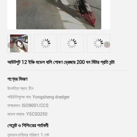
আউটপুট 12 ইঞ্চি মডেল বালি শোষণ ড্রেজার 200 ঘন মিটার প্রতি ঘন্টা
পণ্যের বিবরণ
উৎপত্তি স্থল: চীন
পরিচিতিমুলক নাম: Yongsheng dredger
সাক্ষ্যদান: ISO9001/CCS
মডেল নম্বার: YSCSD250
পেমেন্ট ও শিপিংয়ের শর্তাবলী
ন্যূনতম চাহিদার পরিমাণ: 1 সেট