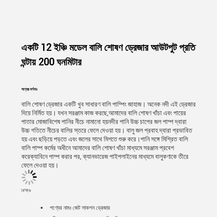
একটি 12 ইঞ্চি মডেল বালি শোষণ ড্রেজার আউটপুট প্রতি
ঘন্টায় 200 ঘনমিটার
পণ্যের বর্ণনাঃ
বালি শোষণ ড্রেজার একটি খুব সাধারণ বালি পাম্পিং জাহাজ। অনেক নদী এই ড্রেজার
দিয়ে নির্মিত হয়। যখন সরঞ্জাম কাজ করছে,আমাদের বালি শোষণ খাঁচা এবং পায়ের
পাতার মোজাবিশেষ পানির নীচে নামানো হয়নদীর পানি উচ্চ চাপের জল পাম্প দ্বারা
উচ্চ গতিতে নীচের বালির স্তরে ফেলে দেওয়া হয়। বালু জল প্রবাহ দ্বারা প্রভাবিত
হয় এবং ছড়িয়ে পড়তে এবং জলের সাথে মিশতে শুরু করে।পানি সঙ্গে মিশ্রিত বালি
বালি পাম্প কর্মের অধীনে আমাদের বালি শোষণ খাঁচা মাধ্যমে সরঞ্জাম প্রবেশ
করেক্যাবিনে পাম্প করার পর, ক্যানভারেজ পাইপলাইনের মাধ্যমে বালুকণাকে তীরে
ফেলে দেওয়া হয়।
বৈশিষ্ট্যঃ
পণ্যের নামঃ
জেট সাকশন ড্রেজার