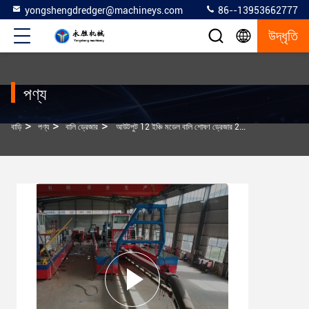
yongshengdredger@machineys.com
86--13953662777
উদ্ধৃতি
পণ্য
>
>
>
বাড়ি
পণ্য
বালি ড্রেজার
আউটপুট 12 ইঞ্চি মডেল বালি শোষণ ড্রেজার 200 ঘন মিটার প্রতি ঘন্টা