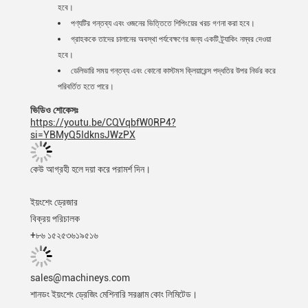
হবে।
পণ্যটির গন্তব্য এবং ওজনের ভিত্তিতে শিপিংয়ের খরচ গণনা করা হবে।
গ্রাহককে তাদের চালানের অবস্থা পর্যবেক্ষণের জন্য একটি ট্র্যাকিং নম্বর দেওয়া
হবে।
ডেলিভারি সময় গন্তব্য এবং কোনো কাস্টমস ক্লিয়ারেন্স পদ্ধতির উপর নির্ভর করে
পরিবর্তিত হতে পারে।
ভিডিও শোকেসঃ
https://youtu.be/CQVqbfW0RP4?
si=YBMyQ5IdknsJWzPX
কেউ আগ্রহী হলে দয়া করে পরামর্শ দিন।
ইয়ংশেং ড্রেজার
বিক্রয় পরিচালক
+৮৬ ১৫২৫৩৬১৯৫১৬
sales@machineys.com
শানডং ইয়ংশেং ড্রেজিং মেশিনারি সরঞ্জাম কোং লিমিটেড।