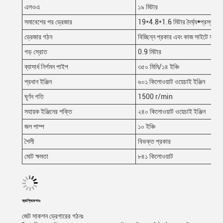
এলওএ
১৯ মিটার
সমাবেশের পর ড্রেজার
19*4.8*1.6 মিটার দৈর্ঘ্য
*
প্রস্থ* গ
ড্রেজার গঠন
বিচ্ছিন্ন প্রকার এবং কাজ সাইটে সমাব
গড় স্রোত
0.9 মিটার
ব্যাসার্ধ নির্গমন পাইপ
৩৫০ মিমি/১৪ ইঞ্চি
প্রধান ইঞ্জিন
৬০১ কিলোওয়াট ওয়েচাই ইঞ্জিন
ঘূর্ণন গতি
1500 r/min
সহায়ক ইঞ্জিনের শক্তি
২৪০ কিলোওয়াট ওয়েচাই ইঞ্জিন
জল পাম্প
১০ ইঞ্চি
শৈলী
বিভক্ত প্রকার
মোট ক্ষমতা
৮৪১ কিলোওয়াট
অ্যাপ্লিকেশনঃ
জেট সাকশন ড্রেগারের গঠনঃ