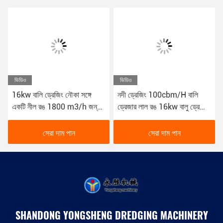
ভিডিও
ভিডিও
16kw বালি ড্রেজিং নৌকা সঙ্গে
নদী ড্রেজিং 100cbm/H বালি
একটি নীল রঙ 1800 m3/h জন্য
ড্রেজার লাল রঙ 16kw বালু ড্রেজিং
নদী ড্রেজিং YSCSD350
নৌকা
সেরা দাম পান
সেরা দাম পান
SHANDONG YONGSHENG DREDGING MACHINERY