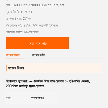
মূল্য: 160000 to 320000 USD dollars/set
প্যাকেজিং বিবরণ: পাত্রে
ডেলিভারি সময়: 27 দিন
পরিশোধের শর্ত: এল/সি, টি/টি, ওয়েস্টার্ন ইউনিয়ন
যোগানের ক্ষমতা: 44 সেট/বছর
সেরা দাম পান
পণ্যের বিবরণ
পণ্যের বর্ণনা
পণ্যের বিবরণ
বিশেষভাবে তুলে ধরা:
২০০ কিউবিক মিটার বালি ড্রেজার
,
১২ ইঞ্চি বালির ড্রেজার
,
200cbm আউটপুট স্যান্ড ড্রেজার
শৈলী:
স্প্লিট টাইপ