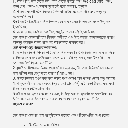
1. বালি পাম্প, উচ্চ চাপের জল পাম্প, শেলের বাইরে পাইপ welded লোহা পাইপ,
পাম্প বেস, পাম্প এবং ক্ষমতা ব্যাসার্ধের মধ্যে সংযোগ, ইত্যাদি
2. পাওয়ার কম্পোনেন্টস, ডিজেল ইঞ্জিন বা মোটর, এর বেস, পলি এবং অন্যান্য
সংযোগগুলি সহ।
3পাইপলাইন সিস্টেমঃ বালি পাম্পিং পায়ের পাতার মোজাবিশেষ, লোহার পাইপ, কল
ইত্যাদি সহ
4. অন্যান্য সহায়ক উপাদানঃ লিঞ্চ, গ্যান্ট্রি, তারের দড়ি ইত্যাদি সহ
জেট সাকশন ড্রেজারটি তার নিজস্ব নমনীয়তা এবং উচ্চ ব্যয়ের পারফরম্যান্সের কারণে
বিভিন্ন পরিবেশে বালির পাম্পিংয়ে ব্যাপকভাবে ব্যবহৃত হয়।
জেট সাকশন ড্রেগারের রক্ষণাবেক্ষণঃ
1. সাকশন বালি পাম্পিং নৌকাটি ভৌগোলিক অবস্থার উপর নির্ভর করে সামনের দিকে
বা পিছনে চলার সময় নমনীয়ভাবে চলতে হবে। যদি বড় পাথর, কাদা ইত্যাদি থাকে
তবে সেগুলি পরিষ্কার করা উচিত।
2ট্রান্সমিশন সিস্টেমের ফিক্সড পয়েন্টগুলির চেইন স্ক্রু, পিন এবং ফিক্সিংগুলি যে কোনও
সময় পরীক্ষা করে দেখুন যাতে তারা দৃ firm় হয়।
3. সামনে ডিজেল ইঞ্জিন বন্ধ করা উচিত যখন শোষণ বালি পাম্পিং নৌকা বন্ধ করা হয়
4. শক্তিশালী বাতাসের ক্ষেত্রে (স্তর 5 বা তার বেশি) এটি অস্থায়ীভাবে বন্ধ করা
উচিত যাতে ত্রুটি এড়ানো যায়
5জেট সাকশন ড্রেজার ব্যবহারের সময়, বিভিন্ন অংশের স্ক্রুগুলি ঘন ঘন পরীক্ষা করা
উচিত এবং ঘন ঘন তৈলাক্তকরণ এবং রক্ষণাবেক্ষণ তেল যুক্ত করা উচিত।
সহায়তা ও সেবা:
জেট সাকশন ড্রেগার পণ্য প্রযুক্তিগত সহায়তা এবং পরিষেবাগুলির মধ্যে রয়েছেঃ
ইনস্টলেশন এবং কমিশন