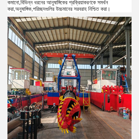
কমানো,বিভিন্ন ধরনের আনুষাঙ্গিকের প্রক্রিয়াকরণকে সমর্থন
করা,অনুষাঙ্গিক,পরিচ্ছদগুলির উচ্চমানের সরবরাহ নিশ্চিত করা।