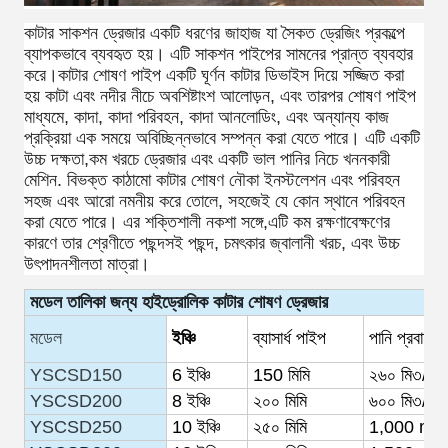
কাটার সাকশন ড্রেজার একটি ধরণের জাহাজ যা সৈকত ড্রেজিং প্রকল্পে
ব্যাপকভাবে ব্যবহৃত হয়। এটি সাকশন পাইপের সামনের প্রান্ত ব্যবহার
করে।কাটার শোষণ পাইপ একটি ঘূর্ণন কাটার ডিভাইস দিয়ে সজ্জিত করা
হয় কাটা এবং নদীর নীচে অবশিষ্টাংশ আলোড়ন, এবং তারপর শোষণ পাইপ
মাধ্যমে, কাদা, কাদা পরিবহন, কাদা আনলোডিং, এবং অন্যান্য কাজ
প্রক্রিয়া এক সময়ে অবিচ্ছিন্নভাবে সম্পন্ন করা যেতে পারে। এটি একটি
উচ্চ দক্ষতা,কম খরচে ড্রেজার এবং একটি ভাল পানির নিচে খননকারী
মেশিন. বিভক্ত কাঠামো কাটার শোষণ নৌকা ইনস্টলেশন এবং পরিবহন
সহজ এবং আরো নমনীয় করে তোলে, সহজেই যে কোন স্থানে পরিবহন
করা যেতে পারে। এর শক্তিশালী নকশা সঙ্গে,এটি কম রক্ষণাবেক্ষণের
কারণে তার শ্রেণীতে পছন্দসই পছন্দ, চমৎকার জ্বালানী খরচ, এবং উচ্চ
উৎপাদনশীলতা মাত্রা।
মডেল
তালিকা
জন্য
হাইড্রোলিক
কাটার
শোষণ
ড্রেজার
মডেল
ইঞ্চি
ব্যাসার্ধ
পাইপ
পানি
প্রবাহ
YSCSD150
6
ইঞ্চি
150
মিমি
২৬০ মি৩/ঘন্টা
YSCSD200
8
ইঞ্চি
২০০ মিমি
৬০০ মি৩/ঘন্টা
YSCSD250
10
ইঞ্চি
২৫০ মিমি
1,000
m3