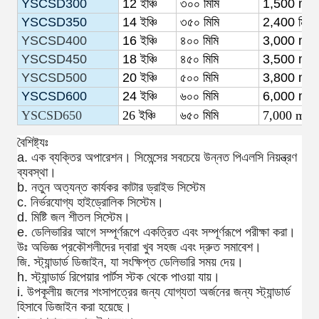
YSCSD300
12
ইঞ্চি
৩০০ মিমি
1,500
m3
YSCSD350
14
ইঞ্চি
৩৫০ মিমি
2,400 মি 3 / 
YSCSD400
16
ইঞ্চি
৪০০ মিমি
3,000
m3
YSCSD450
18
ইঞ্চি
৪৫০ মিমি
3,500
m3
YSCSD500
20
ইঞ্চি
৫০০ মিমি
3,800
m3
YSCSD600
24
ইঞ্চি
৬০০ মিমি
6,000 m3
YSCSD650
26
ইঞ্চি
৬৫০ মিমি
7,000
m3/
বৈশিষ্ট্যঃ
a. এক ব্যক্তির অপারেশন। সিমেন্সের সবচেয়ে উন্নত পিএলসি নিয়ন্ত্রণ
ব্যবস্থা।
b. নতুন অত্যন্ত কার্যকর কাটার ড্রাইভ সিস্টেম
c. নির্ভরযোগ্য হাইড্রোলিক সিস্টেম।
d. মিষ্টি জল শীতল সিস্টেম।
e. ডেলিভারির আগে সম্পূর্ণরূপে একত্রিত এবং সম্পূর্ণরূপে পরীক্ষা করা।
উঃ অভিজ্ঞ প্রকৌশলীদের দ্বারা খুব সহজ এবং দ্রুত সমাবেশ।
জি. স্ট্যান্ডার্ড ডিজাইন, যা সংক্ষিপ্ত ডেলিভারি সময় দেয়।
h. স্ট্যান্ডার্ড রিপেয়ার পার্টস স্টক থেকে পাওয়া যায়।
i. উপকূলীয় জলের শংসাপত্রের জন্য যোগ্যতা অর্জনের জন্য স্ট্যান্ডার্ড
হিসাবে ডিজাইন করা হয়েছে।