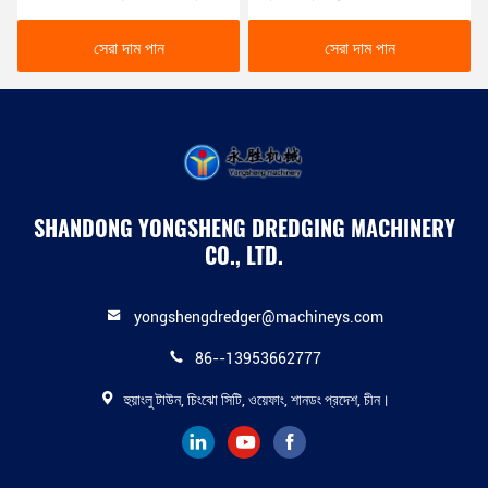
আউটপুট সঙ্গে
সেরা দাম পান
সেরা দাম পান
SHANDONG YONGSHENG DREDGING MACHINERY
CO., LTD.
yongshengdredger@machineys.com
86--13953662777
হুয়াংলু টাউন, চিংঝো সিটি, ওয়েফাং, শানডং প্রদেশ, চীন।