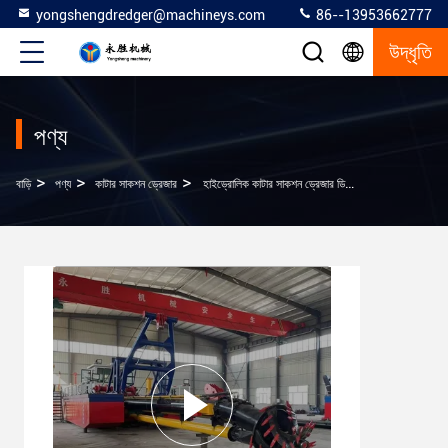
yongshengdredger@machineys.com
86--13953662777
উদ্ধৃতি
পণ্য
>
>
>
বাড়ি
পণ্য
কাটার সাকশন ড্রেজার
হাইড্রোলিক কাটার সাকশন ড্রেজার ডিসচার্জ পাইপ সহ