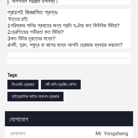
j. অপশনাল সরঞ্জাম উপলব্ধ।
প্রায়শই জিজ্ঞাসিত প্রশ্নঃ
উত্তর চাই:
1পরিষ্কার পানির প্রবাহের জন্য প্রতি ঘণ্টায় কত কিউবিক মিটার?
2ড্রেগিংয়ের গভীরতা কত মিটার?
3কত মিটার দূরত্বের মধ্যে?
4নদী, হ্রদ, সমুদ্র বা খালের মধ্যে আপনি ড্রেজার ব্যবহার করবেন?
Tags:
সিএসডি ড্রেজার
নদী বালি ড্রেজিং মেশিন
হাইড্রোলিক কাটার সাকশন ড্রেজার
যোগাযোগ
যোগাযোগ:
Mr. Yongsheng