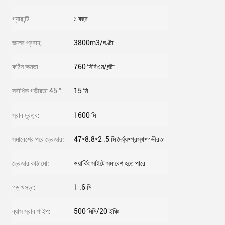
গ্যারান্টি:
১ বছর
জলের প্রবাহ:
3800m3/ঘণ্টা
কঠিন ক্ষমতা:
760 সিবিএম/ঘন্টা
সর্বাধিক গভীরতা 45 °:
15 মি
স্রাব দূরত্ব:
1600 মি
সমাবেশের পরে ড্রেজার:
47*8.8*2 .5 মি দৈর্ঘ্য*প্রস্থ*গভীরতা
ড্রেজার কাঠামো:
ওয়ার্কিং সাইটে সমাবেশ হতে পারে
গড় খসড়া:
1 .6 মি
ব্যাস স্রাব পাইপ:
500 মিমি/20 ইঞ্চি