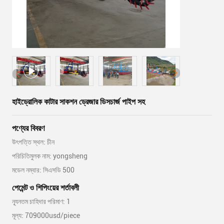
হাইড্রোলিক কাটার সাকশন ড্রেজার ডিসচার্জ পাইপ সহ
পণ্যের বিবরণ
উৎপত্তি স্থল: চীন
পরিচিতিমুলক নাম: yongsheng
মডেল নম্বার: সিএসডি 500
পেমেন্ট ও শিপিংয়ের শর্তাবলী
ন্যূনতম চাহিদার পরিমাণ: 1
মূল্য: 709000usd/piece