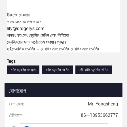
ইয়ংশেং ড্রেজার
+৮৬ ১৫০ ৬৩৪৩ ৭১৯১
lily@drdgerys.com
শানডং ইয়ংশেং ড্রেজিং মেশিন কোং লিমিটেড।
ড্রেজিংয়ের জন্য সর্বোত্তম সমাধান প্রদান
হাইড্রোলিক ড্রেজিং -- ড্রেজিং এবং ড্রেজিং ড্রেজিং এবং ড্রেজিং
Tags:
বালি ড্রেজিং সরঞ্জাম
বালি ড্রেজিং মেশিন
নদী বালি ড্রেজিং মেশিন
যোগাযোগ
যোগাযোগ:
Mr. Yongsheng
টেলিফোন:
86--13953662777