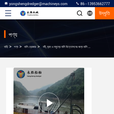
yongshengdredger@machineys.com
86--13953662777
উদ্ধৃতি
পণ্য
>
>
>
বাড়ি
পণ্য
বালি ড্রেজার
নদী, হ্রদ ও সমুদ্রে বালি উত্তোলনের জন্য বালি ড্রেজার পরিচালনা করা সহজ