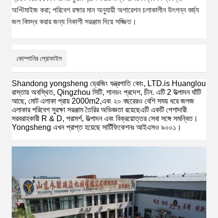
অপ্টিমাইজ করা; পরিবেশ রক্ষার মান অনুযায়ী অপারেশন চলাকালীন উৎপন্ন বর্জ্য
জল বিশুদ্ধ করার জন্য নিকাশী সরঞ্জাম দিয়ে সজ্জিত।
কোম্পানির প্রোফাইল
Shandong yongsheng ড্রেজিং যন্ত্রপাতি কোং, LTD.is Huanglou
রাস্তায় অবস্থিত, Qingzhou সিটি, শানডং প্রদেশ, চীন. এটি 2 উত্পাদন ঘাঁটি
আছে, মোট এলাকা প্রায় 2000m2,এবং ২০ বছরেরও বেশি সময় ধরে জলজ
এলাকার পরিবেশ সুরক্ষা সরঞ্জাম তৈরির অভিজ্ঞতা রয়েছেএটি একটি পেশাদারী
সরবরাহকারী R & D, পরামর্শ, উত্পাদন এবং বিক্রয়োত্তর সেবা সঙ্গে সমন্বিত।
Yongsheng এখন প্রাপ্ত হয়েছে
সার্টিফিকেশনঃ আইএসও ৯০০১।