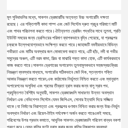
মূল সুবিধাগুলির মধ্যে, সাকশন ড্রেজারটির অত্যন্ত উচ্চ অপারেটিং দক্ষতা
রয়েছে। এর শক্তিশালী কাদা পাম্প এবং জেট সিস্টেম দ্রুত প্রচুর পরিমাণে মাটি
এবং পাথর পরিচালনা করতে পারে।ঐতিহ্যগত ড্রেজিং পদ্ধতির সাথে তুলনা, প্রতি
ইউনিট সময়ের জন্য ড্রেগিংয়ের পরিমাণ ব্যাপকভাবে বৃদ্ধি পেয়েছে, যা প্রকল্পের
চক্রকে উল্লেখযোগ্যভাবে সংক্ষিপ্ত করতে পারে।জাহাজটি নমনীয়ভাবে বিভিন্ন
গভীরতা এবং মাটির অবস্থার জল মোকাবেলা করতে পারে, এটি ছাঁচ, নদী বা গভীর
সমুদ্রের অঞ্চল, এটি নরম কাদা, সিল্ড বা মাঝারি শক্ত কাদা হোক, এটি কার্যকরভাবে
কাজ করতে পারে।সাকশন ড্রেগারের অপারেশন তুলনামূলকভাবে সহজস্বয়ংক্রিয়
নিয়ন্ত্রণ ব্যবস্থার মাধ্যমে, অপারেটর সঠিকভাবে জেট দিক, স্তন্যপান শক্তি
আকার নিয়ন্ত্রণ করতে পারেন,এবং কাঠামোর নির্ভুলতা নিশ্চিত করতে এবং ম্যানুয়াল
অপারেশনের অসুবিধা এবং শ্রমের তীব্রতা হ্রাস করার জন্য বালু স্রাব পথ.
প্রযুক্তিগত বৈশিষ্ট্য অনুযায়ী, সাকশন ড্রেজারগুলি সাধারণত উন্নত অবস্থান
নির্ধারণ এবং নেভিগেশন সিস্টেম যেমন জিপিএস, সোনার ইত্যাদি দিয়ে সজ্জিত
থাকে।যা নির্মাণের নিরাপত্তা এবং প্রকল্পের গুণমান নিশ্চিত করার জন্য উচ্চ-নির্ভুল
অবস্থান নির্ধারণ এবং রিয়েল-টাইম পর্যবেক্ষণ অর্জন করতে পারেএকই সময়ে,
পরিবেশের উপর প্রভাব কমাতে, আধুনিক সাকশন ড্রেজারগুলি পরিবেশ বান্ধব নকশা
গ্রহণ করে।যেমন বালির ফুটো হ্রাস করার জন্য বালির নিষ্কাশন ব্যবস্থা