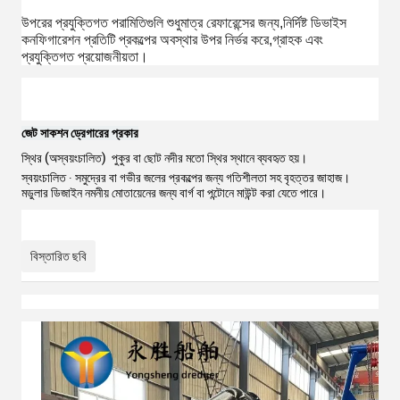
উপরের প্রযুক্তিগত পরামিতিগুলি শুধুমাত্র রেফারেন্সের জন্য,নির্দিষ্ট ডিভাইস
কনফিগারেশন প্রতিটি প্রকল্পের অবস্থার উপর নির্ভর করে,গ্রাহক এবং
প্রযুক্তিগত প্রয়োজনীয়তা।
জেট সাকশন ড্রেগারের প্রকার
স্থির (অস্বয়ংচালিত) ️ পুকুর বা ছোট নদীর মতো স্থির স্থানে ব্যবহৃত হয়।
স্বয়ংচালিত ∙ সমুদ্রের বা গভীর জলের প্রকল্পের জন্য গতিশীলতা সহ বৃহত্তর জাহাজ।
মডুলার ডিজাইন নমনীয় মোতায়েনের জন্য বার্গ বা পন্টোনে মাউন্ট করা যেতে পারে।
বিস্তারিত ছবি