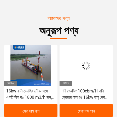
আমাদের পণ্য
অনুরূপ পণ্য
ভিডিও
ভিডিও
নদী ড্রেজিং 100cbm/H বালি
নদীর ড্রেজিংয়ের জন্য ৪২ মিটার লম্বা
ড্রেজার লাল রঙ 16kw বালু ড্রেজিং
২০ ইঞ্চি বালির ড্রেজিং সরঞ্জাম
নৌকা
সেরা দাম পান
সেরা দাম পান