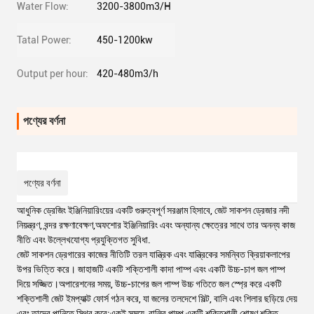
Water Flow:
3200-3800m3/H
Tatal Power:
450-1200kw
Output per hour:
420-480m3/h
পণ্যের বর্ণনা
পণ্যের বর্ণনা
আধুনিক ড্রেজিং ইঞ্জিনিয়ারিংয়ের একটি গুরুত্বপূর্ণ সরঞ্জাম হিসাবে, জেট সাকশন ড্রেজার নদী
নিয়ন্ত্রণ, বন্দর রক্ষণাবেক্ষণ,অফশোর ইঞ্জিনিয়ারিং এবং অন্যান্য ক্ষেত্রের সাথে তার অনন্য কাজ
নীতি এবং উল্লেখযোগ্য প্রযুক্তিগত সুবিধা.
জেট সাকশন ড্রেগারের কাজের নীতিটি তরল যান্ত্রিক এবং যান্ত্রিকের সমন্বিত ক্রিয়াকলাপের
উপর ভিত্তি করে। জাহাজটি একটি শক্তিশালী কাদা পাম্প এবং একটি উচ্চ-চাপ জল পাম্প
দিয়ে সজ্জিত।অপারেশনের সময়, উচ্চ-চাপের জল পাম্প উচ্চ গতিতে জল স্প্রে করে একটি
শক্তিশালী জেট ইমপ্যাক্ট ফোর্স গঠন করে, যা জলের তলদেশে সিল্ট, বালি এবং শিলার ছড়িয়ে দেয়
এবং তাদের পানিতে স্থির করে;একই সময়ে, বালির পাম্প একটি শক্তিশালী শোষণ শক্তি