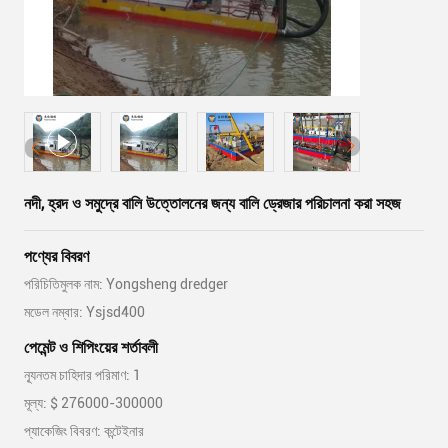
নদী, হ্রদ ও সমুদ্রে বালি উত্তোলনের জন্য বালি ড্রেজার পরিচালনা করা সহজ
পণ্যের বিবরণ
পরিচিতিমুলক নাম: Yongsheng dredger
মডেল নম্বার: Ysjsd400
পেমেন্ট ও শিপিংয়ের শর্তাবলী
ন্যূনতম চাহিদার পরিমাণ: 1
মূল্য: $ 276000-300000
প্যাকেজিং বিবরণ: কন্টেইনার