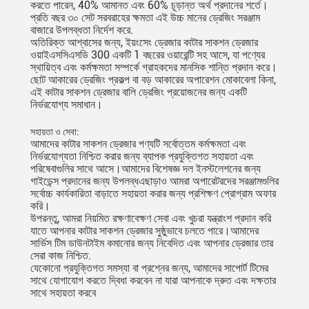
করতে পারেন, 40% আমানত এবং 60% চূড়ান্ত অর্থ প্রদানের শর্তে।
প্রতি বছর ৩০ সেট সরবরাহের ক্ষমতা এই উচ্চ মানের ড্রেজিং সরঞ্জাম
বাজারে উপলব্ধতা নির্দেশ করে.
অতিরিক্ত আশ্বাসের জন্য, ইয়ংসেং ড্রেজার কাটার সাকশন ড্রেজার
ওয়াইএসসিএসডি 300 একটি 1 বছরের ওয়ারেন্টি সহ আসে, যা পণ্যের
স্থায়িত্ব এবং কর্মক্ষমতা সম্পর্কে গ্রাহকদের মানসিক শান্তি প্রদান করে।
ছোট আকারের ড্রেজিং প্রকল্প বা বড় আকারের অপারেশন মোকাবেলা কিনা,
এই কাটার সাকশন ড্রেজার বালি ড্রেজিং প্রয়োজনের জন্য একটি
নির্ভরযোগ্য সমাধান।
সহায়তা ও সেবা:
আমাদের কাটার সাকশন ড্রেজার পণ্যটি সর্বোত্তম কর্মক্ষমতা এবং
নির্ভরযোগ্যতা নিশ্চিত করার জন্য ব্যাপক প্রযুক্তিগত সহায়তা এবং
পরিষেবাগুলির সাথে আসে।আমাদের বিশেষজ্ঞ দল ইনস্টলেশনের জন্য
গাইডেন্স প্রদানের জন্য উপলব্ধএছাড়াও আমরা অপারেটরদের সরঞ্জামগুলির
সর্বোচ্চ কার্যকারিতা বাড়াতে সহায়তা করার জন্য প্রশিক্ষণ প্রোগ্রাম অফার
করি।
উপরন্তু, আমরা নিয়মিত রক্ষণাবেক্ষণ সেবা এবং খুচরা যন্ত্রাংশ প্রদান করি
যাতে আপনার কাটার সাকশন ড্রেজার সুষ্ঠুভাবে চলতে পারে।আমাদের
সার্ভিস টিম ডাউনটাইম কমানোর জন্য নিবেদিত এবং আপনার ড্রেজার তার
সেরা কাজ নিশ্চিত.
যেকোনো প্রযুক্তিগত সমস্যা বা প্রশ্নের জন্য, আমাদের সাপোর্ট টিমের
সাথে যোগাযোগ করতে দ্বিধা করবেন না যারা আপনাকে দ্রুত এবং দক্ষতার
সাথে সহায়তা করবে