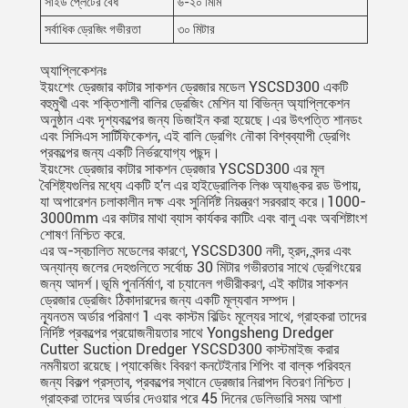
সাইড প্লেটের বেধ
৬-২০ মিমি
সর্বাধিক ড্রেজিং গভীরতা
৩০ মিটার
অ্যাপ্লিকেশনঃ
ইয়ংশেং ড্রেজার কাটার সাকশন ড্রেজার মডেল YSCSD300 একটি
বহুমুখী এবং শক্তিশালী বালির ড্রেজিং মেশিন যা বিভিন্ন অ্যাপ্লিকেশন
অনুষ্ঠান এবং দৃশ্যকল্পের জন্য ডিজাইন করা হয়েছে।এর উৎপত্তি শানডং
এবং সিসিএস সার্টিফিকেশন, এই বালি ড্রেগিং নৌকা বিশ্বব্যাপী ড্রেগিং
প্রকল্পের জন্য একটি নির্ভরযোগ্য পছন্দ।
ইয়ংসেং ড্রেজার কাটার সাকশন ড্রেজার YSCSD300 এর মূল
বৈশিষ্ট্যগুলির মধ্যে একটি হ'ল এর হাইড্রোলিক লিঞ্চ অ্যাঙ্কর রড উপায়,
যা অপারেশন চলাকালীন দক্ষ এবং সুনির্দিষ্ট নিয়ন্ত্রণ সরবরাহ করে।1000-
3000mm এর কাটার মাথা ব্যাস কার্যকর কাটিং এবং বালু এবং অবশিষ্টাংশ
শোষণ নিশ্চিত করে.
এর অ-স্বচালিত মডেলের কারণে, YSCSD300 নদী, হ্রদ, বন্দর এবং
অন্যান্য জলের দেহগুলিতে সর্বোচ্চ 30 মিটার গভীরতার সাথে ড্রেগিংয়ের
জন্য আদর্শ।ভূমি পুনর্নির্মাণ, বা চ্যানেল গভীরীকরণ, এই কাটার সাকশন
ড্রেজার ড্রেজিং ঠিকাদারদের জন্য একটি মূল্যবান সম্পদ।
ন্যূনতম অর্ডার পরিমাণ 1 এবং কাস্টম বিল্ডিং মূল্যের সাথে, গ্রাহকরা তাদের
নির্দিষ্ট প্রকল্পের প্রয়োজনীয়তার সাথে Yongsheng Dredger
Cutter Suction Dredger YSCSD300 কাস্টমাইজ করার
নমনীয়তা রয়েছে।প্যাকেজিং বিবরণ কনটেইনার শিপিং বা বাল্ক পরিবহন
জন্য বিকল্প প্রস্তাব, প্রকল্পের স্থানে ড্রেজার নিরাপদ বিতরণ নিশ্চিত।
গ্রাহকরা তাদের অর্ডার দেওয়ার পরে 45 দিনের ডেলিভারি সময় আশা