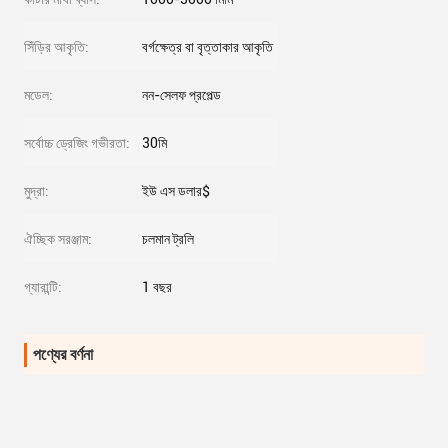
সিঁড়ির আকৃতি:
বর্গক্ষেত্র বা বৃত্তাকার আকৃতি
মডেল:
নন-সেলফ প্রপেল্ড
সর্বোচ্চ ড্রেজিং গভীরতা:
30মি
মুদ্রা:
ইউ এস ডলার$
ঐচ্ছিক সরঞ্জাম:
চলমান ট্রলি
গ্যারান্টি:
1 বছর
পণ্যের বর্ণনা