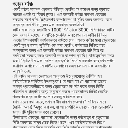
পণ্যের বর্ণনাঃ
একটি কাটার সাকশন ড্রেজার বিভিন্ন ড্রেজিং অপারেশন জন্য ব্যবহৃত
সরঞ্জাম একটি অপরিহার্য টুকরা। এই জলবাহী কাটার সাকশন ড্রেজার
দক্ষতার সাথে বালি, সিল্ট,জলপথ রক্ষণাবেক্ষণ বা সৃষ্টির জন্য জলাশয় থেকে
অন্যান্য অবশিষ্টাংশ, বন্দর এবং অন্যান্য অবকাঠামো।
কাটার সাকশন ড্রেজারটিতে 1000 মিমি থেকে 3000 মিমি পর্যন্ত কাটার
হেড ব্যাসার্ধ রয়েছে, যা এটিকে ড্রেজিং অপারেশন চলাকালীন বিভিন্ন
ধরণের উপকরণগুলি কার্যকরভাবে কাটাতে দেয়।শক্ত কাটার মাথা ড্রেগারের
একটি মূল উপাদান, সুনির্দিষ্ট এবং দক্ষ ড্রেগিং কর্মক্ষমতা নিশ্চিত করে।
অবস্থানের জন্য এই জলবাহী কাটার সাকশন ড্রেজার দুটি বিকল্পের
নমনীয়তা সরবরাহ করেঃ জলবাহী স্পড বা স্পড ক্যারি। হাইড্রোলিক স্পড
একটি স্থিতিশীল এবং নিরাপদ অ্যাঙ্করিং সিস্টেম সরবরাহ করে,যখন স্পাড
ক্যারিজ অপারেশন চলাকালীন ড্রেগারের সহজ চলাচল এবং অবস্থানের
অনুমতি দেয়.
এই কাটার সাকশন ড্রেগারের অন্যতম উল্লেখযোগ্য বৈশিষ্ট্য হল
কাস্টমাইজড সার্ভিসের উপলব্ধতা।এর মানে হল যে গ্রাহকরা তাদের
অনন্য প্রয়োজনীয়তার জন্য ড্রেজারকে মাপসই করার জন্য নির্দিষ্ট
পরিবর্তন বা উন্নতির জন্য অনুরোধ করতে পারেনতাদের নির্দিষ্ট ড্রেজিং
প্রকল্পের জন্য সর্বোত্তম পারফরম্যান্স নিশ্চিত করে।
যখন দামের কথা আসে, তখন কাটার সাকশন ড্রেজারটি মার্কিন ডলারে
(মার্কিন ডলার) উদ্ধৃত করা হয়, যা আন্তর্জাতিক লেনদেন এবং তুলনাগুলির
জন্য এটি সুবিধাজনক করে তোলে।
ডিজাইনের ক্ষেত্রে, গ্রাহকরা ড্রেজারটির জন্য বর্গক্ষেত্র বা বৃত্তাকার
সিঁড়ি আকারের মধ্যে বেছে নিতে পারেন।এই কাস্টমাইজেশন বিকল্প
গ্রাহকদের বেছে নিতে অনুমতি দেয় সিঁড়ি আকৃতি যে তাদের অপারেশনাল