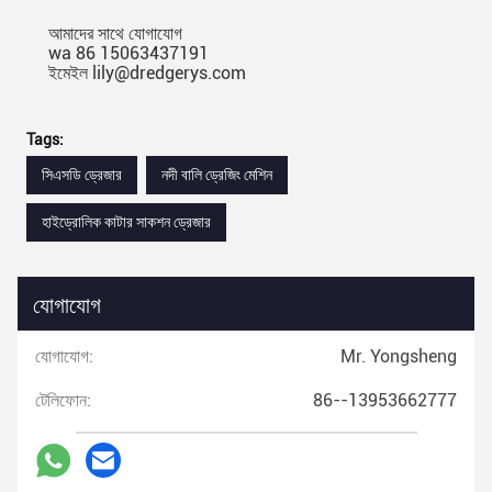
আমাদের সাথে যোগাযোগ
wa 86 15063437191
ইমেইল lily@dredgerys.com
Tags:
সিএসডি ড্রেজার
নদী বালি ড্রেজিং মেশিন
হাইড্রোলিক কাটার সাকশন ড্রেজার
যোগাযোগ
যোগাযোগ:
Mr. Yongsheng
টেলিফোন:
86--13953662777