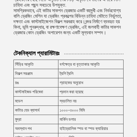
চাহিদা এবং পছন্দ সবচেয়ে উপযুক্ত.
সামগ্রিকভাবে, এই কাটার সাকশন ড্রেজার একটি বহুমুখী এবং নির্ভরযোগ্য
বালি ড্রেজিং মেশিন যা ড্রেজিং প্রকল্পের বিভিন্ন চাহিদা মেটাতে নির্ভুলতা,
দক্ষতা এবং কাস্টমাইজেশন বিকল্প সরবরাহ করে।বন্দর নির্মাণে ব্যবহৃত হয়
কিনা, ভূমি পুনরুদ্ধার, বা রক্ষণাবেক্ষণ ড্রেজিং, এই জলবাহী কাটার সাকশন
ড্রেজার কোন ড্রেজিং অপারেশন জন্য একটি মূল্যবান সম্পদ।
টেকনিক্যাল প্যারামিটারঃ
সিঁড়ির আকৃতি
বর্গক্ষেত্র বা বৃত্তাকার আকৃতি
বিকল্প সরঞ্জাম
ট্রলি ট্রলি
রঙ
গ্রাহকের অনুরোধ
কাস্টমাইজড পরিষেবা
প্রদান করা হয়েছে
মডেল
স্বচালিত নয়
কাটার হেড ব্যাসার্ধ
১০০০-৩০০০ মিমি
মুদ্রা
মার্কিন ডলার
অবস্থান পথ
হাইড্রোলিক স্পড বা স্পড ক্যারিয়ার