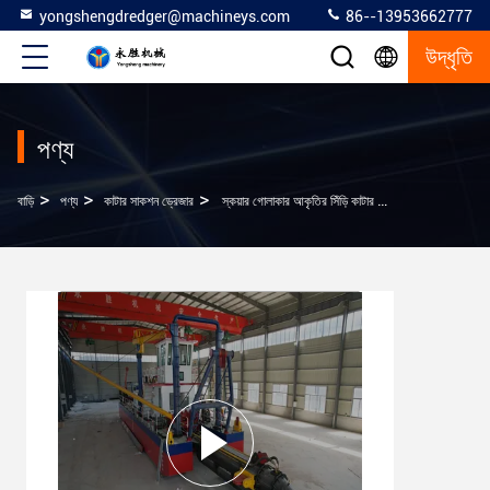
yongshengdredger@machineys.com
86--13953662777
উদ্ধৃতি
পণ্য
>
>
>
বাড়ি
পণ্য
কাটার সাকশন ড্রেজার
স্কয়ার গোলাকার আকৃতির সিঁড়ি কাটার সাকশন ড্রেজ 1-15 মিটার ড্রেজের গভীরতা সহ