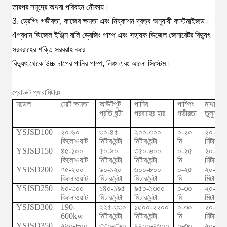
তারপর সমুদ্রে অথবা পরিবহন নৌকায়।
3. ড্রেগিং গভীরতা, কাজের ক্ষমতা এবং নিষ্কাশন দূরত্ব অনুযায়ী কাস্টমাইজড।
4প্রধান ডিজেল ইঞ্জিন বালি ড্রেজিং পাম্প এবং সহায়ক ডিজেল জেনারেটর বিদ্যুৎ
সরবরাহের শক্তি সরবরাহ করে
বিদ্যুৎ থেকে উচ্চ চাপের পানির পাম্প, লিঞ্চ এবং আলো সিস্টেম।
প্রোডাক্ট প্যারামিটারঃ
মডেল
মোট ক্ষমতা
আউটপুট
পানির
পাম্পিং
মাথা
প্রতি ঘন্টা
প্রবাহের হার
গভীরতা
তুলুন
YSJSD100
২০-৬০
৩০-৪৫
২০০-৩০০
০-২০
২০-৪০
কিলোওয়াট
মিটার/ঘন্টা
মিটার/ঘন্টা
মি
মিটার
YSJSD150
৪৫-১০০
৫০-৯০
৩৫০-৬০০
০-২৫
২০-৬৫
কিলোওয়াট
মিটার/ঘন্টা
মিটার/ঘন্টা
মি
মিটার
YSJSD200
৭৫-২০০
৯০-১২০
৬০০-৮০০
০-২৫
২০-৬৫
কিলোওয়াট
মিটার/ঘন্টা
মিটার/ঘন্টা
মি
মিটার
YSJSD250
৯০-৩০০
১৪০-১৯৫
৯৫০-১৩০০
০-৩০
২০-৬৫
কিলোওয়াট
মিটার/ঘন্টা
মিটার/ঘন্টা
মি
মিটার
YSJSD300
190-
২২৫-৩৩০
১৫০০-২২০০
০-৩০
২০-৬৫
600kw
মিটার/ঘন্টা
মিটার/ঘন্টা
মি
মিটার
YSJSD350
২৯০-৮০০
৩৩০-৩৯০
২২০০-২৬০০
০-৩০
২০-৬৫