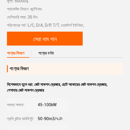
মূল্য: 50000$
প্যাকেজিং বিবরণ: কন্টেইনার
ডেলিভারি সময়: 35 দিন
পরিশোধের শর্ত: L/C, D/A, D/P, T/T, ওয়েস্টার্ন ইউনিয়ন,
সেরা দাম পান
পণ্যের বিবরণ
পণ্যের বর্ণনা
পণ্যের বিবরণ
বিশেষভাবে তুলে ধরা:
জেট সাকশন ড্রেজার
,
ছোট আকারের জেট সাকশন ড্রেজার
,
পেশাদার জেট সাকশন ড্রেজার
সমস্ত ক্ষমতা:
45-100kW
প্রতি ঘন্টায় আউটপুট:
50-90m3/ঘণ্টা