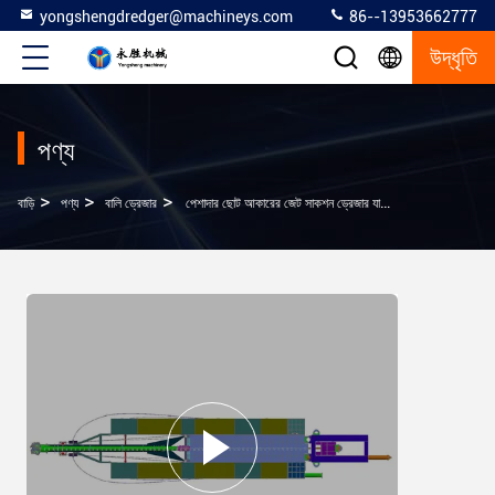
yongshengdredger@machineys.com
86--13953662777
উদ্ধৃতি
পণ্য
>
>
>
বাড়ি
পণ্য
বালি ড্রেজার
পেশাদার ছোট আকারের জেট সাকশন ড্রেজার যার আউটপুট প্রতি ঘন্টা 50-90 মি 3 / ঘন্টা