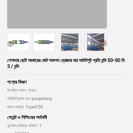
পেশাদার ছোট আকারের জেট সাকশন ড্রেজার যার আউটপুট প্রতি ঘন্টা 50-90 মি
3 / ঘন্টা
পণ্যের বিবরণ
উৎপত্তি স্থল: শানডং
পরিচিতিমুলক নাম: yongsheng
মডেল নম্বার: Ysjsd150
পেমেন্ট ও শিপিংয়ের শর্তাবলী
ন্যূনতম চাহিদার পরিমাণ: 1