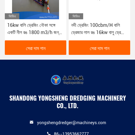
ভিডিও
ভিডিও
16kw বালি ড্রেজিং নৌকা সঙ্গে
নদী ড্রেজিং 100cbm/H বালি
একটি নীল রঙ 1800 m3/h জন্য
ড্রেজার লাল রঙ 16kw বালু ড্রেজিং
নদী ড্রেজিং YSCSD350
নৌকা
সেরা দাম পান
সেরা দাম পান
SHANDONG YONGSHENG DREDGING MACHINERY
CO., LTD.
yongshengdredger@machineys.com
86--13953662777