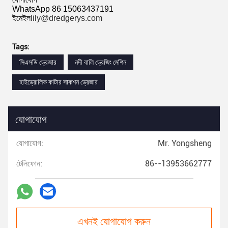
WhatsApp 86 15063437191
ইমেইল
lily@dredgerys.com
Tags:
সিএসডি ড্রেজার
নদী বালি ড্রেজিং মেশিন
হাইড্রোলিক কাটার সাকশন ড্রেজার
যোগাযোগ
যোগাযোগ:
Mr. Yongsheng
টেলিফোন:
86--13953662777
এখনই যোগাযোগ করুন