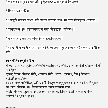
* গ্রাহকের অনুরোধ অনুযায়ী যুক্তিসঙ্গত এবং ব্যবহারিক নকশা
* ফিল্ড সাইট সার্ভিস
* গ্যারান্টি সময়ের মধ্যে, যদি মানের সমস্যা দেখা দেয় তবে বিনামূল্যে মেরামত।
* অপারেশন এবং রক্ষণাবেক্ষণের জন্য বিনামূল্যে প্রশিক্ষণ।
* কম দামে উচ্চমানের আনুষাঙ্গিক সরবরাহ করুন।
* আমরা দীর্ঘমেয়াদী ফলো-আপ সার্ভিসের জন্য গ্রাহকদের একটি চমৎকার ফাইলিং
করি।
কোম্পানির প্রোফাইল
শানডং ইয়ংসেং ড্রেজিং মেশিনারি সরঞ্জাম কোং লিমিটেড মা সং ইন্ডাস্ট্রিয়াল পার্কে
অবস্থিত,
হুয়াংলু স্ট্রিট, চিংঝো সিটি, ওয়েফাং সিটি, শানডং প্রদেশ, চীন। ইয়ংশেং
প্রতিষ্ঠিত হয়েছিল
১৯৯৫ সালে প্রতিষ্ঠিত, এটি একটি বিস্তৃত প্রস্তুতকারক যা গবেষণা ও উন্নয়ন,
উৎপাদন, বিক্রয় এবং বিক্রয়োত্তর সেবার সমন্বয় করে।
কাটার সাকশন ড্রেজার এবং জলজ আগাছা সংগ্রাহক ডিজাইন এবং উত্পাদন
কোম্পানির প্রধান ব্যবসা।
যোগাযোগ