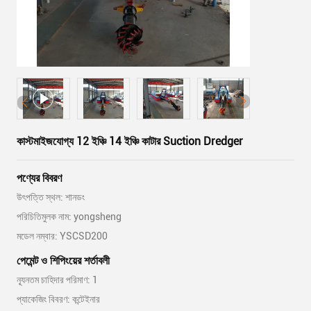
কাস্টমাইজযোগ্য 12 ইঞ্চি 14 ইঞ্চি কাটার Suction Dredger
পণ্যের বিবরণ
উৎপত্তি স্থল: শানডং
পরিচিতিমুলক নাম: yongsheng
মডেল নম্বার: YSCSD200
পেমেন্ট ও শিপিংয়ের শর্তাবলী
ন্যূনতম চাহিদার পরিমাণ: 1
প্যাকেজিং বিবরণ: কন্টেইনার