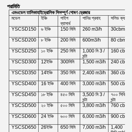
পরামিতি
এম
ওডেল তালিকা
হাইড্রোলিক সি
সম্পূর্ণ শোষণ ড্রেজার
মডেল
ইঞ্চি
পাইপ
পানির প্রবাহ
সলিড ক্যাপাসি
ব্যাসার্ধ
YSCSD150
৬ ইঞ্চি
150
মিমি
26
0
m3/h
30
cbm/h
YSCSD200
৮ ইঞ্চি
200
মিমি
600
m3/h
80
cbm/h
YSCSD250
১০ ইঞ্চি
250
মিমি
1
,0
00 মি 3 /
160
cbm/
ঘন্টা
YSCSD300
12
ইঞ্চি
300
মিমি
1
,50
0
m3/h
240
cbm/
YSCSD350
14
ইঞ্চি
350
মিমি
2
,4
00
m3/h
360
cbm/
YSCSD400
1
6
ইঞ্চি
40
0
মিমি
3,0
00
m3/h
50
0
cbm/
YSCSD450
১৮ ইঞ্চি
৪৫০ মিমি
3,500 মি 3 /
৭০০ সিবিএম/
ঘন্টা
ঘন্টা
YSCSD500
২০ ইঞ্চি
৫০০ মিমি
3,800 m3/h
760
cbm/
YSCSD600
24
ইঞ্চি
৬০০ মিমি
6,000 m3/h
900
cbm/
YSCSD650
26
ইঞ্চি
65
0
মিমি
7,
000
m3/h
1
,4
00