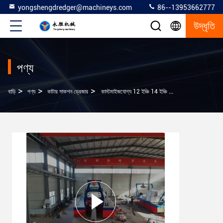
yongshengdredger@machineys.com
86--13953662777
উদ্ধৃতি
পণ্য
>
>
>
বাড়ি
পণ্য
কাটার সাকশন ড্রেজার
কাস্টমাইজযোগ্য 12 ইঞ্চি 14 ইঞ্চি কাটার Suction Dredger