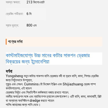
সমস্ত ক্ষমতা:
213 কিলোওয়াট
ড্রেজিং গভীরতা:
6 মি
স্রাব দূরত্ব:
800 এম
পণ্যের বর্ণনা
কাস্টমাইজযোগ্য উচ্চ মানের কাটার সাকশন ড্রেজার 
বিক্রয়ের জন্য ইন্দোনেশিয়া
বর্ণনা
Yongsheng নতুন কাটার সাকশন বালি ড্রেজার নদী বা হ্রদে বালি, কাদা, শিলার ড্রেজিং
জন্য নিখুঁতভাবে উপযুক্ত,
পুকুর এবং লেগুন. Cummins নৌ ডিজেল ইঞ্জিন এবং Shijiazhuang ড্রেজ পাম্প
কনফিগারেশন, এই মডেল
ড্রেজার নিখুঁত এবং স্থিতিশীল কর্মক্ষমতা বজায় রাখতে পারেন.
নমনীয় অপারেশন সঙ্গে এবং ন্যাভিগেশন চ্যানেল রক্ষণাবেক্ষণ। এটি বালি, কাদা, কাদামাটি, সিল্ট
বা অন্যান্য অবশিষ্টাংশ dredge করতে পারেন
পাসিং জাহাজের জন্য পানি বেডে।