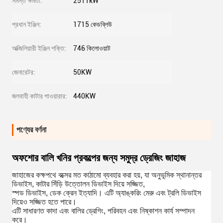
সমস্ত ক্ষমতা:
2511kW
প্রধান ইঞ্জিন:
1715 কেডব্লিউ
অক্জিলিয়ারী ইঞ্জিন শক্তি:
746 কিলোওয়াট
জেনারেটর:
50KW
জলবাহী কাটার পাওয়ারার:
440KW
পণ্যের বর্ণনা
অফশোর বালি খনির প্রকল্পের জন্য সমুদ্র ড্রেজিং জাহাজ
জাহাজের কক্ষপথে বক্সের মত কাঠামো ব্যবহার করা হয়, যা অনুভূমিক স্থানান্তর
ডিভাইস, কাটার সিঁড়ি উত্তোলন ডিভাইস দিয়ে সজ্জিত,
স্পড ডিভাইস, ডেক ক্রেন ইত্যাদি। এটি অ্যাঙ্করিং মেরু এবং ট্রলি ডিভাইস
দিয়েও সজ্জিত হতে পারে।
এটি সাধারণত কাদা এবং বালির ড্রেগিং, পরিবহন এবং নিষ্কাশন কার্য সম্পাদন
করে।