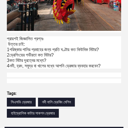
প্রায়শই জিজ্ঞাসিত প্রশ্নঃ
উত্তর চাই:
1পরিষ্কার পানির প্রবাহের জন্য প্রতি ঘণ্টায় কত কিউবিক মিটার?
2ড্রেগিংয়ের গভীরতা কত মিটার?
3কত মিটার দূরত্বের মধ্যে?
4নদী, হ্রদ, সমুদ্র বা খালের মধ্যে আপনি ড্রেজার ব্যবহার করবেন?
Tags:
সিএসডি ড্রেজার
নদী বালি ড্রেজিং মেশিন
হাইড্রোলিক কাটার সাকশন ড্রেজার