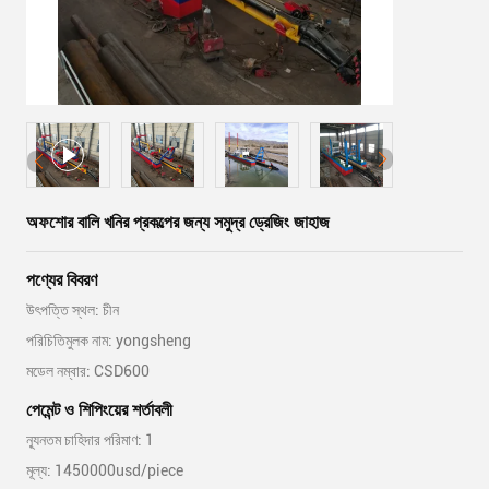
অফশোর বালি খনির প্রকল্পের জন্য সমুদ্র ড্রেজিং জাহাজ
পণ্যের বিবরণ
উৎপত্তি স্থল: চীন
পরিচিতিমুলক নাম: yongsheng
মডেল নম্বার: CSD600
পেমেন্ট ও শিপিংয়ের শর্তাবলী
ন্যূনতম চাহিদার পরিমাণ: 1
মূল্য: 1450000usd/piece