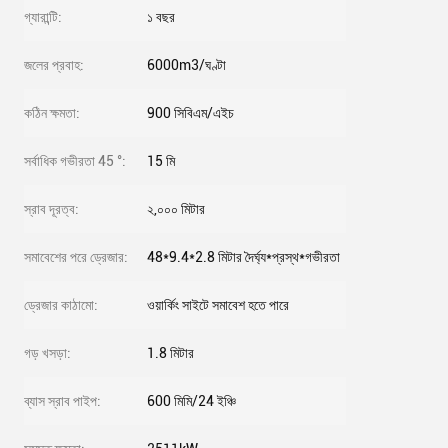
গ্যারান্টি:
১ বছর
জলের প্রবাহ:
6000m3/ঘণ্টা
কঠিন ক্ষমতা:
900 সিবিএম/এইচ
সর্বাধিক গভীরতা 45 °:
15 মি
স্রাব দূরত্ব:
২,০০০ মিটার
সমাবেশের পরে ড্রেজার:
48*9.4*2.8 মিটার দৈর্ঘ্য*প্রস্থ*গভীরতা
ড্রেজার কাঠামো:
ওয়ার্কিং সাইটে সমাবেশ হতে পারে
গড় খসড়া:
1.8 মিটার
ব্যাস স্রাব পাইপ:
600 মিমি/24 ইঞ্চি