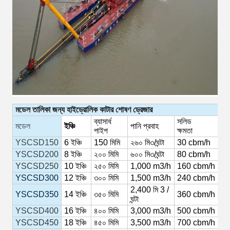
মডেল
তালিকা
জন্য
হাইড্রোলিক
কাটার
শোষণ
ড্রেজার
ব্যাসার্ধ
সলিড
মডেল
ইঞ্চি
পানি
প্রবাহ
পাইপ
ক্ষমতা
YSCSD150
6
ইঞ্চি
150
মিমি
২৬০ মি৩/ঘন্টা
30
cbm/h
YSCSD200
8
ইঞ্চি
২০০ মিমি
৬০০ মি৩/ঘন্টা
80
cbm/h
YSCSD250
10
ইঞ্চি
২৫০ মিমি
1,000
m3/h
160
cbm/h
YSCSD300
12
ইঞ্চি
৩০০ মিমি
1,500
m3/h
240
cbm/h
2,400 মি 3 /
YSCSD350
14
ইঞ্চি
৩৫০ মিমি
360
cbm/h
ঘন্টা
YSCSD400
16
ইঞ্চি
৪০০ মিমি
3,000
m3/h
500
cbm/h
YSCSD450
18
ইঞ্চি
৪৫০ মিমি
3,500
m3/h
700
cbm/h