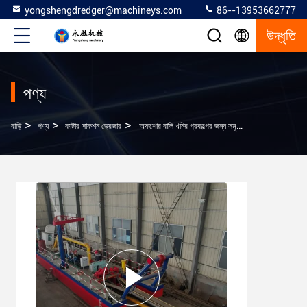
yongshengdredger@machineys.com
86--13953662777
উদ্ধৃতি
পণ্য
>
>
>
বাড়ি
পণ্য
কাটার সাকশন ড্রেজার
অফশোর বালি খনির প্রকল্পের জন্য সমুদ্র ড্রেজিং জাহাজ